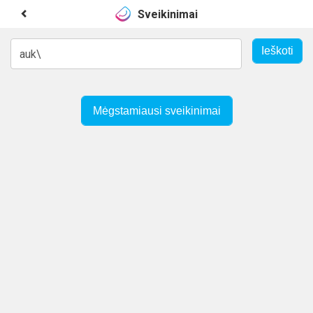
Sveikinimai
Mėgstamiausi sveikinimai