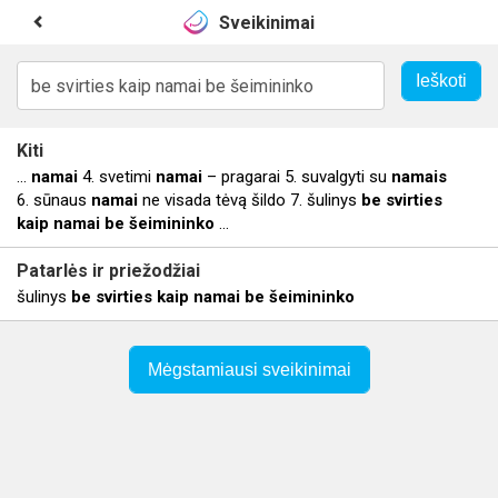
Sveikinimai
Kiti
...
namai
4. svetimi
namai
– pragarai 5. suvalgyti su
namais
6. sūnaus
namai
ne visada tėvą šildo 7. šulinys
be
svirties
kaip
namai
be
šeimininko
...
Patarlės ir priežodžiai
šulinys
be
svirties
kaip
namai
be
šeimininko
Mėgstamiausi sveikinimai