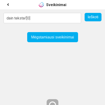
Sveikinimai
Mėgstamiausi sveikinimai