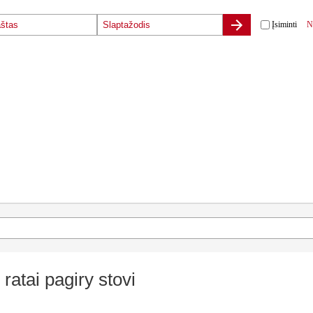
Įsiminti
N
 ratai pagiry stovi