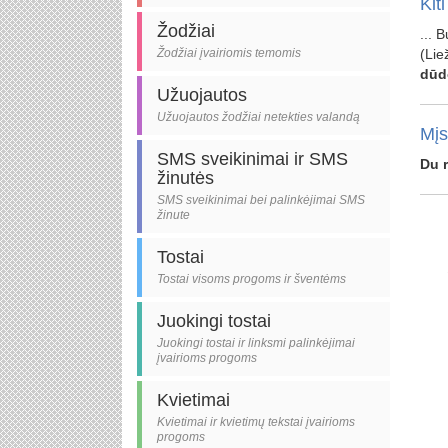
Kiti
Žodžiai
... 
Žodžiai įvairiomis temomis
(Lie
dūd
Užuojautos
Užuojautos žodžiai netekties valandą
Mįs
SMS sveikinimai ir SMS
Du
žinutės
SMS sveikinimai bei palinkėjimai SMS
žinute
Tostai
Tostai visoms progoms ir šventėms
Juokingi tostai
Juokingi tostai ir linksmi palinkėjimai
įvairioms progoms
Kvietimai
Kvietimai ir kvietimų tekstai įvairioms
progoms