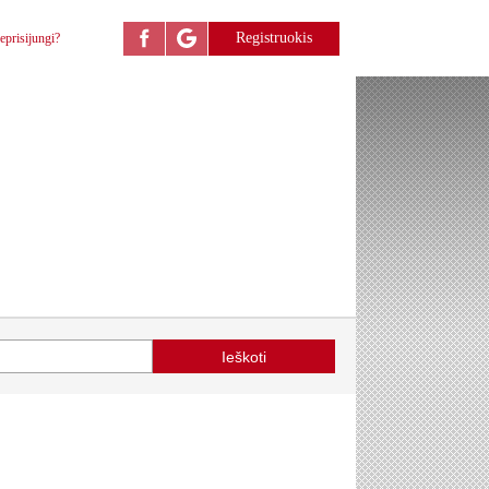
Registruokis
eprisijungi?