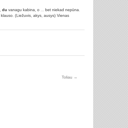
,
du
vanagu kabina, o ... bet niekad nepūna.
klauso. (Liežuvis, akys, ausys) Vienas
Toliau
→