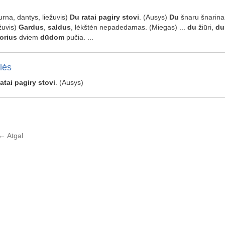
Burna, dantys, liežuvis)
Du
ratai
pagiry
stovi
. (Ausys)
Du
šnaru šnarina
žuvis)
Gardus
,
saldus
, lėkštėn nepadedamas. (Miegas) ...
du
žiūri,
du
orius
dviem
dūdom
pučia. ...
lės
ratai
pagiry
stovi
. (Ausys)
←
Atgal