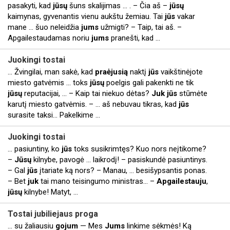
pasakyti, kad
jūsų
šuns skalijimas ... . – Čia aš –
jūsų
kaimynas, gyvenantis vienu aukštu žemiau. Tai
jūs
vakar
mane ... šuo neleidžia
jums
užmigti? – Taip, tai aš. –
Apgailestaudamas noriu
jums
pranešti, kad ...
Juokingi
tostai
... Žvingilai, man sakė, kad
praėjusią
naktį
jūs
vaikštinėjote
miesto gatvėmis ... toks
jūsų
poelgis gali pakenkti ne tik
jūsų
reputacijai, ... – Kaip tai niekuo dėtas?
Juk
jūs
stūmėte
karutį miesto gatvėmis. – ... aš nebuvau tikras, kad
jūs
surasite taksi… Pakelkime ...
Juokingi
tostai
... pasiuntiny, ko
jūs
toks susikrimtęs? Kuo nors neįtikome?
–
Jūsų
kilnybe, pavogė ... laikrodį! – pasiskundė pasiuntinys.
– Gal
jūs
įtariate ką nors? – Manau, ... besišypsantis ponas.
– Bet
juk
tai mano teisingumo ministras… –
Apgailestauju
,
jūsų
kilnybe! Matyt, ...
Tostai
jubiliejaus
proga
... su žaliausiu
gojum
— Mes
Jums
linkime sėkmės! Ką