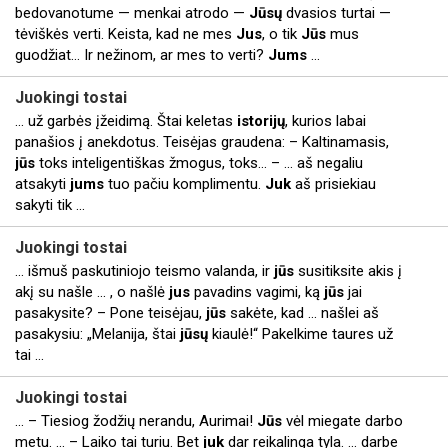
bedovanotume — menkai atrodo —
Jūsų
dvasios turtai —
tėviškės verti. Keista, kad ne mes
Jus
, o tik
Jūs
mus
guodžiat… Ir nežinom, ar mes to verti?
Jums
...
Juokingi
tostai
... už garbės įžeidimą. Štai keletas
istorijų
, kurios labai
panašios į anekdotus. Teisėjas graudena: – Kaltinamasis,
jūs
toks inteligentiškas žmogus, toks… – ... aš negaliu
atsakyti
jums
tuo pačiu komplimentu.
Juk
aš prisiekiau
sakyti tik ...
Juokingi
tostai
... išmuš paskutiniojo teismo valanda, ir
jūs
susitiksite akis į
akį su našle ... , o našlė
jus
pavadins vagimi, ką
jūs
jai
pasakysite? – Pone teisėjau,
jūs
sakėte, kad ... našlei aš
pasakysiu: „Melanija, štai
jūsų
kiaulė!“ Pakelkime taures už
tai ...
Juokingi
tostai
... – Tiesiog žodžių nerandu, Aurimai!
Jūs
vėl miegate darbo
metu. ... – Laiko tai turiu. Bet
juk
dar reikalinga tyla. ... darbe