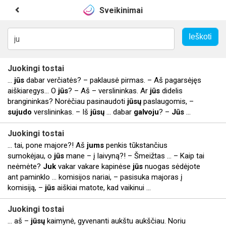
Sveikinimai
Juokingi
tostai
...
jūs
dabar verčiatės? – paklausė pirmas. – Aš pagarsėjęs
aiškiaregys… O
jūs
? – Aš – verslininkas. Ar
jūs
didelis
brangininkas? Norėčiau pasinaudoti
jūsų
paslaugomis, –
sujudo
verslininkas. – Iš
jūsų
... dabar
galvoju
? –
Jūs
...
Juokingi
tostai
... tai, pone majore?! Aš
jums
penkis tūkstančius
sumokėjau, o
jūs
mane – į laivyną?! – Šmeižtas ... – Kaip tai
neėmėte?
Juk
vakar vakare kapinėse
jūs
nuogas sėdėjote
ant paminklo ... komisijos nariai, – pasisuka majoras į
komisiją, –
jūs
aiškiai matote, kad vaikinui ...
Juokingi
tostai
... aš –
jūsų
kaimynė, gyvenanti aukštu aukščiau. Noriu