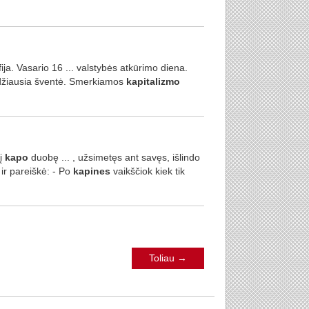
ija. Vasario 16 ... valstybės atkūrimo diena.
Didžiausia šventė. Smerkiamos
kapitalizmo
 į
kapo
duobę ... , užsimetęs ant savęs, išlindo
ir pareiškė: - Po
kapines
vaikščiok kiek tik
Toliau
→