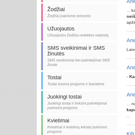
Ane
Žodžiai
... 
Žodžiai įvairiomis temomis
nei
apži
Užuojautos
Užuojautos žodžiai netekties valandą
Ane
SMS sveikinimai ir SMS
Laiv
žinutės
SMS sveikinimai bei palinkėjimai SMS
žinute
Ane
-
Ka
Tostai
Tostai visoms progoms ir šventėms
Ane
Juokingi tostai
Juokingi tostai ir linksmi palinkėjimai
... 
įvairioms progoms
kap
...
Kvietimai
Kvietimai ir kvietimų tekstai įvairioms
progoms
Kiti