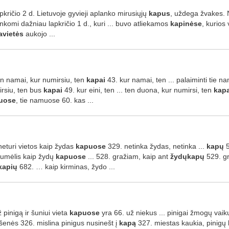
lapkričio 2 d. Lietuvoje gyvieji aplanko mirusiųjų
kapus
, uždega žvakes. N
nkomi dažniau lapkričio 1 d., kuri ... buvo atliekamos
kapinėse
, kurios
avietės
aukojo ...
ten namai, kur numirsiu, ten
kapai
43. kur namai, ten ... palaiminti tie n
rsiu, ten bus
kapai
49. kur eini, ten ... ten duona, kur numirsi, ten
kapa
uose
, tie namuose 60. kas ...
. neturi vietos kaip žydas
kapuose
329. netinka žydas, netinka ...
kapų
5
umėlis kaip žydų
kapuose
... 528. gražiam, kaip ant
žydųkapų
529. gr
kapių
682. … kaip kirminas, žydo ...
ž pinigą ir šuniui vieta
kapuose
yra 66. už niekus ... pinigai žmogų vaik
kišenės 326. mislina pinigus nusinešt į
kapą
327. miestas kaukia, pinigų l