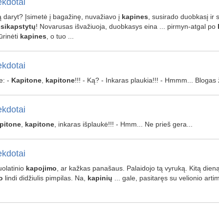
kdotai
ką daryt? Įsimetė į bagažinę, nuvažiavo į
kapines
, susirado duobkasį ir 
šsikapstytų
! Novarusas išvažiuoja, duobkasys eina ... pirmyn-atgal po
ūrinėti
kapines
, o tuo ...
kdotai
e: -
Kapitone
,
kapitone
!!! - Ką? - Inkaras plaukia!!! - Hmmm... Blogas 
kdotai
pitone
,
kapitone
, inkaras išplaukė!!! - Hmm... Ne prieš gera...
kdotai
nuolatinio
kapojimo
, ar kažkas panašaus. Palaidojo tą vyruką. Kitą dien
o
lindi didžiulis pimpilas. Na,
kapinių
... gale, pasitaręs su velionio arti