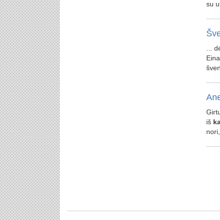
su u
Šve
... 
Ein
švent
Ane
Girt
iš
k
nori,