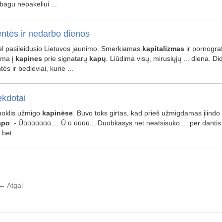
bagu nepakeliui ...
ntės ir nedarbo dienos
dėl pasileidusio Lietuvos jaunimo. Smerkiamas
kapitalizmas
ir pornograf
ama į
kapines
prie signatarų
kapų
. Liūdima visų, mirusiųjų ... diena. 
ės ir bedieviai, kurie ...
kdotai
uoklis užmigo
kapinėse
. Buvo toks girtas, kad prieš užmigdamas įlindo
apo
: - Ūūūūūūūū.... Ū ū ūūūū... Duobkasys net neatsisuko ... per dantis 
 bet ...
←
Atgal