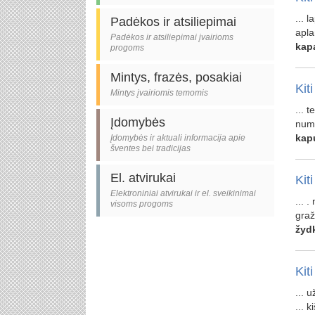
... 
Padėkos ir atsiliepimai
apla
Padėkos ir atsiliepimai įvairioms
kap
progoms
Mintys, frazės, posakiai
Kiti
Mintys įvairiomis temomis
... 
Įdomybės
numi
kap
Įdomybės ir aktuali informacija apie
šventes bei tradicijas
El. atvirukai
Kiti
Elektroniniai atvirukai ir el. sveikinimai
... 
visoms progoms
graž
žyd
Kiti
... u
... 