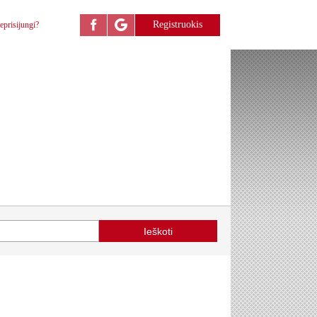
Registruokis
eprisijungi?