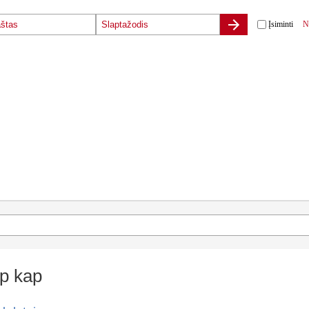
Įsiminti
N
p kap