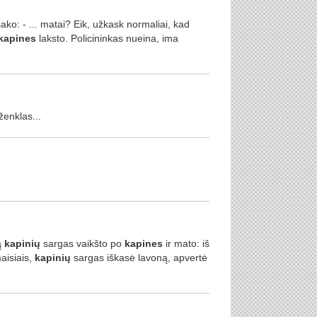
sako: - ... matai? Eik, užkask normaliai, kad
kapines
laksto. Policininkas nueina, ima
ženklas...
ą
kapinių
sargas vaikšto po
kapines
ir mato: iš
maisiais,
kapinių
sargas iškasė lavoną, apvertė