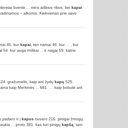
eretai šventė ... nėra aiškios ribos, bei
kapai
 vadinamos – alkomis. Kiekvienas prie savo
amai 45. kur
kapai
, ten namai 46. kur ... , kur
i
54. kur auga miškai ... ir nagai 59. katrie
24. gražumėlis, kaip ant žydų
kapų
525.
aina kaip Merkinės ... 681. … kaip bobutė ant
u padaro ir į
kapus
nuvaro 216. pinigai žmogų
aukia ... proto 381. kas turi pinigų
kapšą
, tam