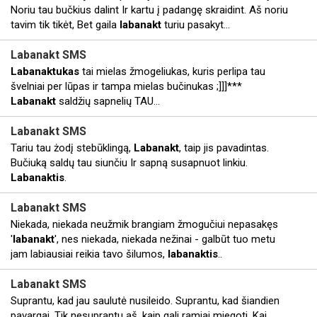
Noriu tau bučkius dalint Ir kartu į padangę skraidint. Aš noriu
tavim tik tikėt, Bet gaila
labanakt
turiu pasakyt...
Labanakt
SMS
Labanaktukas
tai mielas žmogeliukas, kuris perlipa tau
švelniai per lūpas ir tampa mielas bučinukas ;]]]***
Labanakt
saldžių sapnelių TAU...
Labanakt
SMS
Tariu tau żodį stebūklingą,
Labanakt
, taip jis pavadintas.
Bučiuką saldų tau siunčiu Ir sapną susapnuot linkiu.
Labanaktis
.
Labanakt
SMS
Niekada, niekada neužmik brangiam žmogučiui nepasakęs
'
labanakt
', nes niekada, niekada nežinai - galbūt tuo metu
jam labiausiai reikia tavo šilumos,
labanaktis
..
Labanakt
SMS
Suprantu, kad jau saulutė nusileido. Suprantu, kad šiandien
pavargai. Tik nesuprantu aš, kaip gali ramiai miegoti, Kai