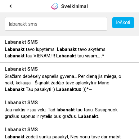
Sveikinimai
Labanakt
SMS
Labanakt
tavo lupytėms.
Labanakt
tavo akytėms.
Labanakt
tau VIENAM.!!!
Labanakt
tau visam... :*
Labanakt
SMS
Gražiam debėsely sapnelis gyvena... Per dieną jis miega, o
naktį keliauja... Šiąnakt žadėjo tave aplankyti ir Mano
Labanakt
Tau pasakyti :)
Labanaktux
:))*~
Labanakt
SMS
Jau naktis ir jau vėlu, Tad
labanakt
tau tariu. Susapnuok
gražius sapnus ir rytelis bus gražus.
Labanakt
.
Labanakt
SMS
Labanakt
žodelį sunku pasakyt, Nes noriu tave dar matyt.