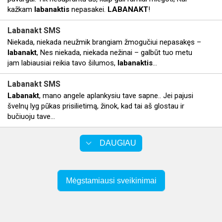
kažkam
labanaktis
nepasakei.
LABANAKT
!
Labanakt
SMS
Niekada, niekada neužmik brangiam žmogučiui nepasakęs –
labanakt
, Nes niekada, niekada nežinai – galbūt tuo metu
jam labiausiai reikia tavo šilumos,
labanaktis
…
Labanakt
SMS
Labanakt
, mano angele aplankysiu tave sapne.. Jei pajusi
švelnų lyg pūkas prisilietimą, žinok, kad tai aš glostau ir
bučiuoju tave...
DAUGIAU
Mėgstamiausi sveikinimai