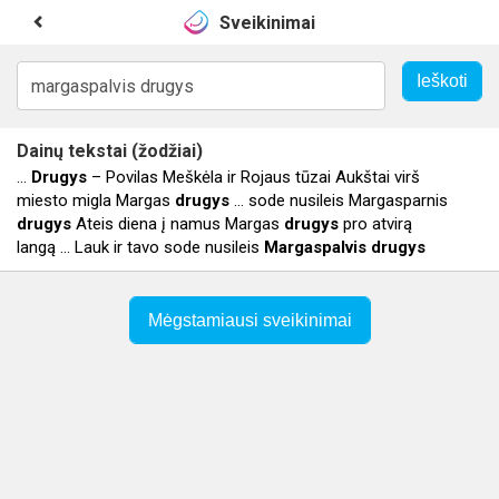
Sveikinimai
Dainų tekstai (žodžiai)
...
Drugys
– Povilas Meškėla ir Rojaus tūzai Aukštai virš
miesto migla Margas
drugys
... sode nusileis Margasparnis
drugys
Ateis diena į namus Margas
drugys
pro atvirą
langą ... Lauk ir tavo sode nusileis
Margaspalvis
drugys
Mėgstamiausi sveikinimai