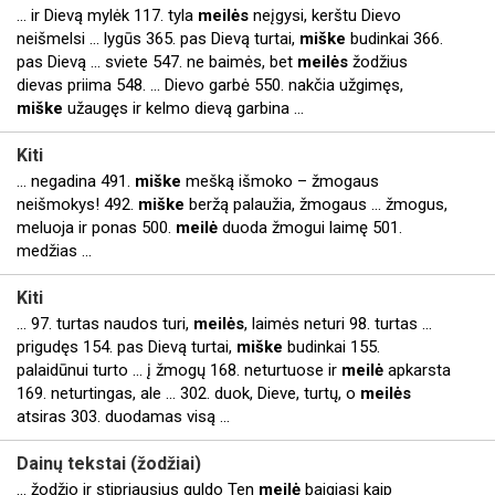
... ir Dievą mylėk 117. tyla
meilės
neįgysi, kerštu Dievo
neišmelsi ... lygūs 365. pas Dievą turtai,
miške
budinkai 366.
pas Dievą ... sviete 547. ne baimės, bet
meilės
žodžius
dievas priima 548. ... Dievo garbė 550. nakčia užgimęs,
miške
užaugęs ir kelmo dievą garbina ...
Kiti
... negadina 491.
miške
mešką išmoko – žmogaus
neišmokys! 492.
miške
beržą palaužia, žmogaus ... žmogus,
meluoja ir ponas 500.
meilė
duoda žmogui laimę 501.
medžias ...
Kiti
... 97. turtas naudos turi,
meilės
, laimės neturi 98. turtas ...
prigudęs 154. pas Dievą turtai,
miške
budinkai 155.
palaidūnui turto ... į žmogų 168. neturtuose ir
meilė
apkarsta
169. neturtingas, ale ... 302. duok, Dieve, turtų, o
meilės
atsiras 303. duodamas visą ...
Dainų tekstai (žodžiai)
... žodžio ir stipriausius guldo Ten
meilė
baigiasi kaip