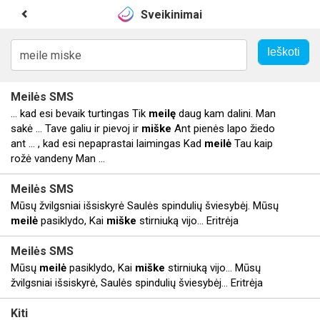
Sveikinimai
Meilės
SMS
... kad esi bevaik turtingas Tik
meilę
daug kam dalini. Man
sakė ... Tave galiu ir pievoj ir
miške
Ant pienės lapo žiedo
ant ... , kad esi nepaprastai laimingas Kad
meilė
Tau kaip
rožė vandeny Man ...
Meilės
SMS
Mūsų žvilgsniai išsiskyrė Saulės spindulių šviesybėj. Mūsų
meilė
pasiklydo, Kai
miške
stirniuką vijo... Eritrėja
Meilės
SMS
Mūsų
meilė
pasiklydo, Kai
miške
stirniuką vijo... Mūsų
žvilgsniai išsiskyrė, Saulės spindulių šviesybėj... Eritrėja
Kiti