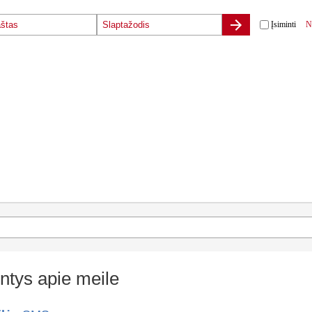
Įsiminti
N
ntys apie meile