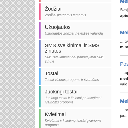
Mei
Žodžiai
Svaj
Žodžiai įvairiomis temomis
api
Užuojautos
Mei
Užuojautos žodžiai netekties valandą
... S
SMS sveikinimai ir SMS
min
žinutės
SMS sveikinimai bei palinkėjimai SMS
žinute
Pos
...
a
Tostai
mei
Tostai visoms progoms ir šventėms
vaid
Juokingi tostai
Juokingi tostai ir linksmi palinkėjimai
Mei
įvairioms progoms
... 
Kvietimai
jos.
Kvietimai ir kvietimų tekstai įvairioms
progoms