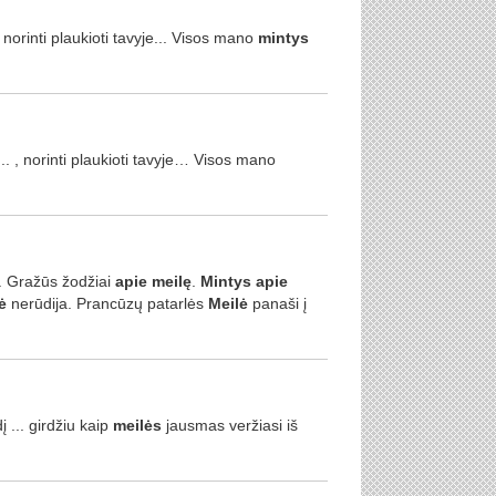
, norinti plaukioti tavyje... Visos mano
mintys
.. , norinti plaukioti tavyje… Visos mano
. Gražūs žodžiai
apie
meilę
.
Mintys
apie
ė
nerūdija. Prancūzų patarlės
Meilė
panaši į
į ... girdžiu kaip
meilės
jausmas veržiasi iš