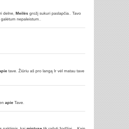
ri delne,
Meilės
grožį sukuri paslapčia.. Tavo
 galėtum nepaleistum..
apie
tave. Žiūriu aš pro langą Ir vėl matau tave
en
apie
Tave.
s naktimis, kai
mintyse
tik rašyti žodžiai… Kaip