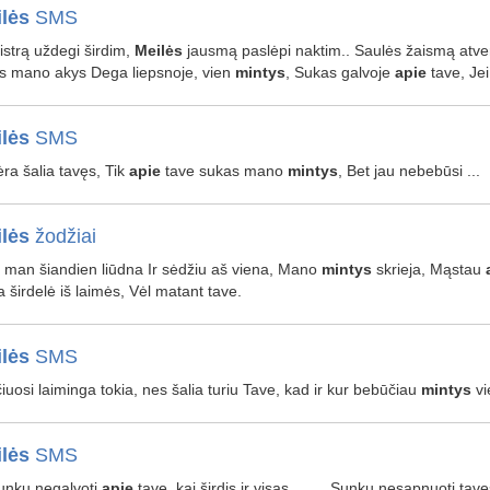
lės
SMS
istrą uždegi širdim,
Meilės
jausmą paslėpi naktim.. Saulės žaismą atve
s mano akys Dega liepsnoje, vien
mintys
, Sukas galvoje
apie
tave, Jei
lės
SMS
nėra šalia tavęs, Tik
apie
tave sukas mano
mintys
, Bet jau nebebūsi ...
lės
žodžiai
 man šiandien liūdna Ir sėdžiu aš viena, Mano
mintys
skrieja, Mąstau
a širdelė iš laimės, Vėl matant tave.
lės
SMS
iuosi laiminga tokia, nes šalia turiu Tave, kad ir kur bebūčiau
mintys
vi
lės
SMS
Sunku negalvoti
apie
tave, kai širdis ir visas ... … Sunku nesapnuoti tavę