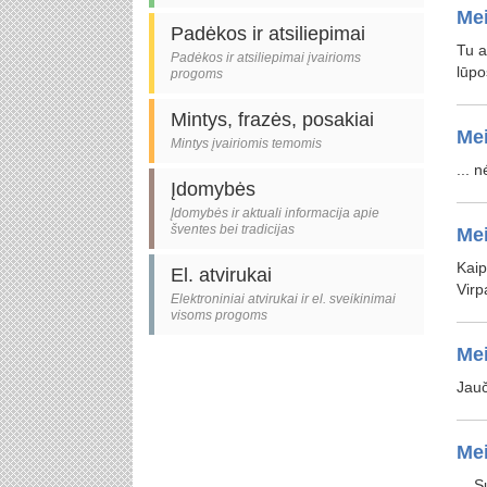
Mei
Padėkos ir atsiliepimai
Tu a
Padėkos ir atsiliepimai įvairioms
lūpo
progoms
Mintys, frazės, posakiai
Mei
Mintys įvairiomis temomis
... 
Įdomybės
Įdomybės ir aktuali informacija apie
šventes bei tradicijas
Mei
Kaip
El. atvirukai
Virp
Elektroniniai atvirukai ir el. sveikinimai
visoms progoms
Mei
Jauč
Mei
... 