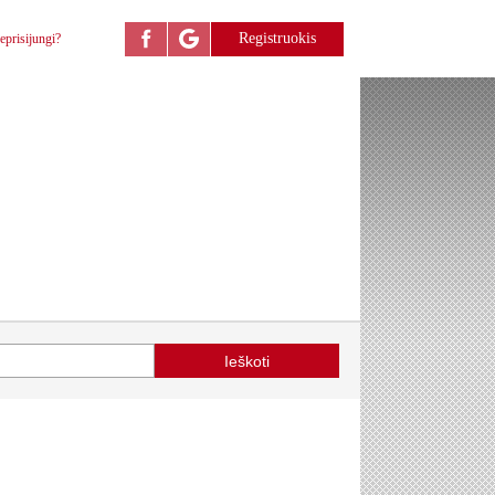
Registruokis
eprisijungi?