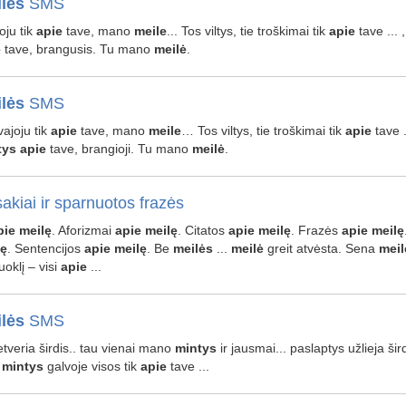
lės
SMS
oju tik
apie
tave, mano
meile
... Tos viltys, tie troškimai tik
apie
tave ... 
e
tave, brangusis. Tu mano
meilė
.
lės
SMS
vajoju tik
apie
tave, mano
meile
… Tos viltys, tie troškimai tik
apie
tave .
tys
apie
tave, brangioji. Tu mano
meilė
.
akiai ir sparnuotos frazės
pie
meilę
. Aforizmai
apie
meilę
. Citatos
apie
meilę
. Frazės
apie
meilę
lę
. Sentencijos
apie
meilę
. Be
meilės
...
meilė
greit atvėsta. Sena
meil
uoklį – visi
apie
...
lės
SMS
netveria širdis.. tau vienai mano
mintys
ir jausmai... paslaptys užlieja šird
.
mintys
galvoje visos tik
apie
tave ...