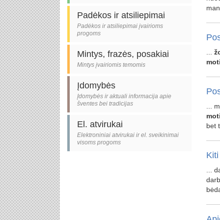
man
Padėkos ir atsiliepimai
Padėkos ir atsiliepimai įvairioms
progoms
Pos
...
ž
Mintys, frazės, posakiai
mot
Mintys įvairiomis temomis
Įdomybės
Pos
Įdomybės ir aktuali informacija apie
šventes bei tradicijas
... 
mot
El. atvirukai
bet t
Elektroniniai atvirukai ir el. sveikinimai
visoms progoms
Kiti
... 
darb
bėda
Api