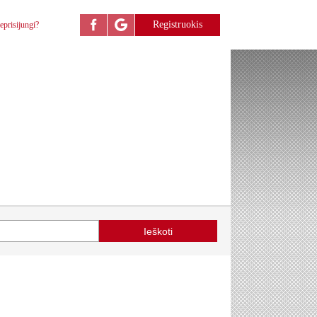
Registruokis
eprisijungi?