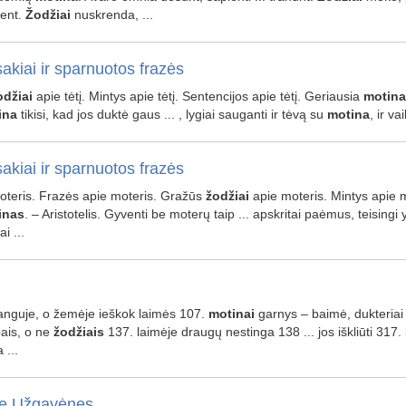
ent.
Žodžiai
nuskrenda, ...
akiai ir sparnuotos frazės
odžiai
apie tėtį. Mintys apie tėtį. Sentencijos apie tėtį. Geriausia
motina
ina
tikisi, kad jos duktė gaus ... , lygiai sauganti ir tėvą su
motina
, ir va
akiai ir sparnuotos frazės
moteris. Frazės apie moteris. Gražūs
žodžiai
apie moteris. Mintys apie mo
inas
. – Aristotelis. Gyventi be moterų taip ... apskritai paėmus, teisingi
ai ...
danguje, o žemėje ieškok laimės 107.
motinai
garnys – baimė, dukteriai 
ais, o ne
žodžiais
137. laimėje draugų nestinga 138 ... jos iškliūti 317
 ...
e Užgavėnes