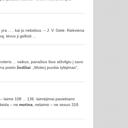
yra ... , kai jo nebebus. – J. V. Gėtė. Kiekviena
iką; tėvus ji gelbsti ...
teris ... vaikus, panašius šiuo atžvilgiu į savo
 yra poeto
žodžiai
: „Moterį puošia tylėjimas“,
– laimė 108 ... 136. laimėjimai pasiekiami
. bėda – ne
motina
, nelaimė – ne sesuo 318.