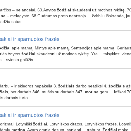
marčios – ne angelai. 69.Anytos
žodžiai
skaudesni už motinos rykštę. 70 
ina
– melagystė. 68.Gudrumas proto neatstoja ... žvirbliu išskrenda, jau
odžiu sotus ...
akiai ir sparnuotos frazės
odžiai
apie mamą. Mintys apie mamą. Sentencijos apie mamą. Geriau
rlės Anytos
žodžiai
skaudesni už motinos rykštę. Yra ... taisyklės: vie
s – sviesto gniūžis ...
, darbu – ir skiedros nepakelia 3.
žodžiais
darbo neatliksi 4.
žodžiais
ąžu
iais
, bet darbais 346. muštis su darbais 347.
motina
geru ... ieškoti 7
is darbais turto ...
akiai ir sparnuotos frazės
aforizmai. Lotyniški
žodžiai
. Lotyniškos citatos. Lotyniškos frazės. Lotyn
dėmių
motina
. Avaro omnia desunt, sapienti ... trahunt.
Žodžiai
moko, p