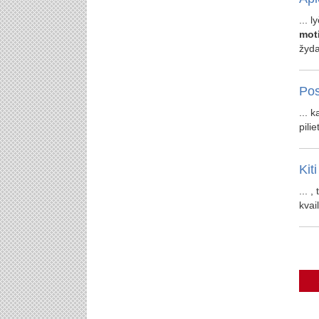
... 
mot
žydai
Pos
... 
pili
Kiti
... ,
kvail