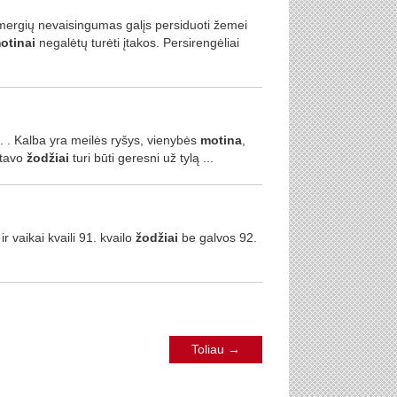
enmergių nevaisingumas galįs persiduoti žemei
otinai
negalėtų turėti įtakos. Persirengėliai
.. . Kalba yra meilės ryšys, vienybės
motina
,
 tavo
žodžiai
turi būti geresni už tylą ...
ir vaikai kvaili 91. kvailo
žodžiai
be galvos 92.
Toliau
→