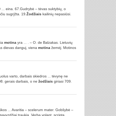
... eina. 67.Gudrybė – tėvas suktybių, o
čiu sugrįžta. 19.
Žodžiais
kailinių nepasiūsi.
sia
motina
yra ... . – O. de Balzakas. Lietuvių
nas dievas danguj, viena
motina
žemėj. Motinos
olus varto, darbais skiedros ... tėvynę ne
08. gerais darbais, o ne
žodžiais
giriasi 709.
iškos ... Avaritia – scelerum mater. Gobšybė –
avyzdžiai traukia. Verba volant, scripta