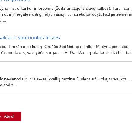
lyčynomis, o kai kur ir lervomis (
žodžiai
atėję iš slavų kalbos). Tai ... s
inai
, ir ji negalėsianti gimdyti vaisių ... , norėta parodyti, kad jie žemei
m
 ...
akiai ir sparnuotos frazės
kalbą. Frazės apie kalbą. Gražūs
žodžiai
apie kalbą. Mintys apie kalbą .
etiškumo tėvas, valstybės sargas. – M. Daukša ... patarlės Jei kalbi – tai
 tik nevienodai 4. viltis – tai kvailių
motina
5. viens už juoką turės, kits ... 
o žodis ...
←
Atgal