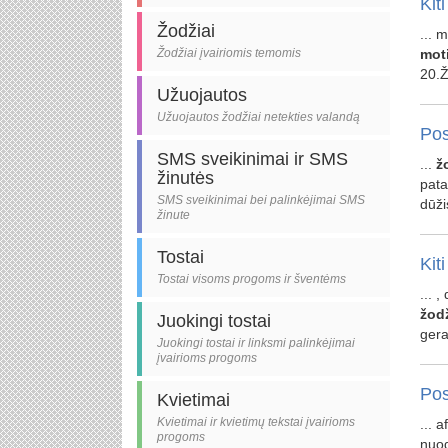
Kiti
Žodžiai
... 
Žodžiai įvairiomis temomis
mot
20.Ž
Užuojautos
Užuojautos žodžiai netekties valandą
Pos
SMS sveikinimai ir SMS
...
ž
žinutės
pata
SMS sveikinimai bei palinkėjimai SMS
dūži
žinute
Tostai
Kiti
Tostai visoms progoms ir šventėms
... 
žodž
Juokingi tostai
gera
Juokingi tostai ir linksmi palinkėjimai
įvairioms progoms
Pos
Kvietimai
Kvietimai ir kvietimų tekstai įvairioms
... 
progoms
nuo