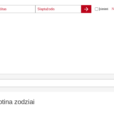
Įsiminti
N
tina zodziai