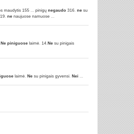
s maudytis 155 ... pinigų
negaudo
316.
ne
su
319.
ne
naujuose namuose ...
.
Ne
piniguose
laimė. 14.
Ne
su pinigais
iguose
laimė.
Ne
su pinigais gyvensi.
Nei
...