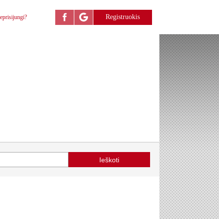
Registruokis
eprisijungi?