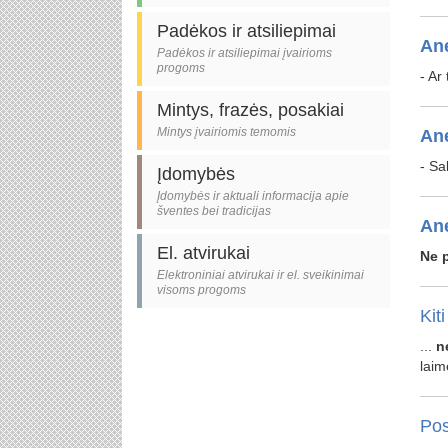
Padėkos ir atsiliepimai
An
Padėkos ir atsiliepimai įvairioms
progoms
- Ar
Mintys, frazės, posakiai
Mintys įvairiomis temomis
An
- Sa
Įdomybės
Įdomybės ir aktuali informacija apie
šventes bei tradicijas
An
El. atvirukai
Ne
Elektroniniai atvirukai ir el. sveikinimai
visoms progoms
Kiti
...
n
laim
Pos