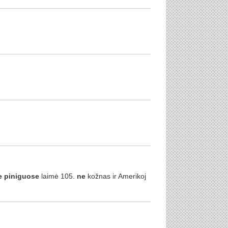
e
piniguose
laimė 105.
ne
kožnas ir Amerikoj