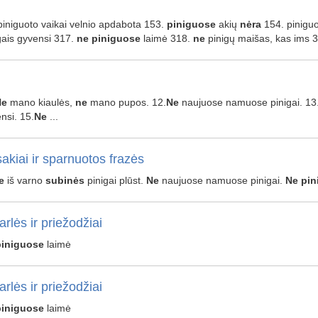
. piniguoto vaikai velnio apdabota 153.
piniguose
akių
nėra
154. piniguo
gais gyvensi 317.
ne
piniguose
laimė 318.
ne
pinigų maišas, kas ims 
Ne
mano kiaulės,
ne
mano pupos. 12.
Ne
naujuose namuose pinigai. 13
nsi. 15.
Ne
...
akiai ir sparnuotos frazės
e
iš varno
subinės
pinigai plūst.
Ne
naujuose namuose pinigai.
Ne
pin
arlės ir priežodžiai
piniguose
laimė
arlės ir priežodžiai
piniguose
laimė