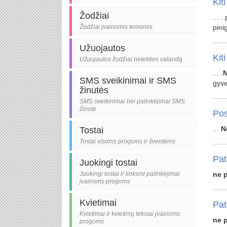
Kiti
Žodžiai
... 
Žodžiai įvairiomis temomis
pini
Užuojautos
Kiti
Užuojautos žodžiai netekties valandą
... .
SMS sveikinimai ir SMS
gyve
žinutės
SMS sveikinimai bei palinkėjimai SMS
žinute
Pos
...
N
Tostai
Tostai visoms progoms ir šventėms
Pat
Juokingi tostai
Juokingi tostai ir linksmi palinkėjimai
ne
įvairioms progoms
Kvietimai
Pat
Kvietimai ir kvietimų tekstai įvairioms
ne
progoms