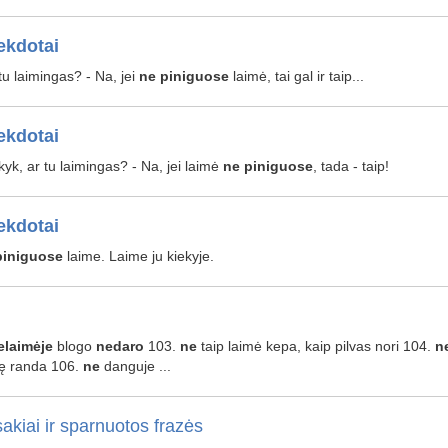
ekdotai
 tu laimingas? - Na, jei
ne
piniguose
laimė, tai gal ir taip...
ekdotai
kyk, ar tu laimingas? - Na, jei laimė
ne
piniguose
, tada - taip!
ekdotai
piniguose
laime. Laime ju kiekyje.
elaimėje
blogo
nedaro
103.
ne
taip laimė kepa, kaip pilvas nori 104.
n
ę randa 106.
ne
danguje ...
akiai ir sparnuotos frazės