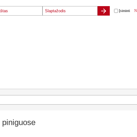
Įsiminti
N
 piniguose