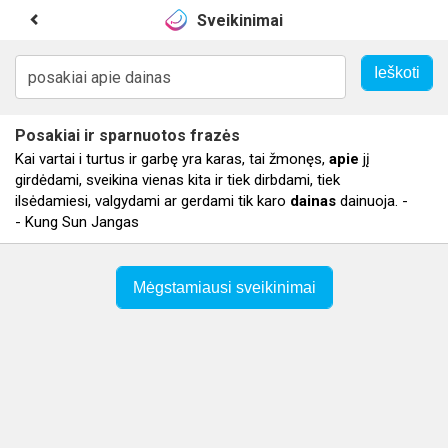
Sveikinimai
Posakiai
ir sparnuotos frazės
Kai vartai i turtus ir garbę yra karas, tai žmonęs,
apie
jį
girdėdami, sveikina vienas kita ir tiek dirbdami, tiek
ilsėdamiesi, valgydami ar gerdami tik karo
dainas
dainuoja. -
- Kung Sun Jangas
Mėgstamiausi sveikinimai