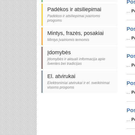
Pos
Padėkos ir atsiliepimai
...
P
Padėkos ir atsiliepimai įvairioms
progoms
Pos
Mintys, frazės, posakiai
...
P
Mintys įvairiomis temomis
Įdomybės
Pos
Įdomybės ir aktuali informacija apie
šventes bei tradicijas
...
P
El. atvirukai
Pos
Elektroniniai atvirukai ir el. sveikinimai
visoms progoms
...
P
Pos
...
P