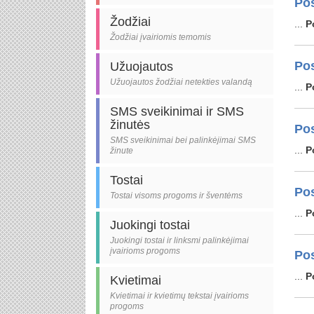
Pos
Žodžiai
...
P
Žodžiai įvairiomis temomis
Pos
Užuojautos
Užuojautos žodžiai netekties valandą
...
P
SMS sveikinimai ir SMS
žinutės
Pos
SMS sveikinimai bei palinkėjimai SMS
...
P
žinute
Tostai
Pos
Tostai visoms progoms ir šventėms
...
P
Juokingi tostai
Juokingi tostai ir linksmi palinkėjimai
įvairioms progoms
Pos
...
P
Kvietimai
Kvietimai ir kvietimų tekstai įvairioms
progoms