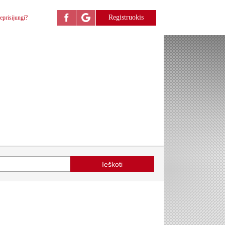
Registruokis
eprisijungi?