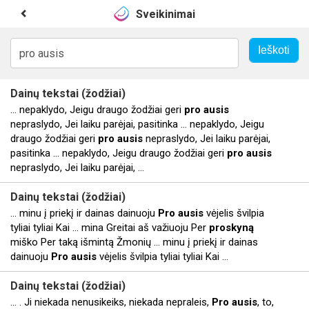
Sveikinimai
Dainų tekstai (žodžiai)
... nepaklydo, Jeigu draugo žodžiai geri
pro
ausis
nepraslydo, Jei laiku parėjai, pasitinka ... nepaklydo, Jeigu
draugo žodžiai geri
pro
ausis
nepraslydo, Jei laiku parėjai,
pasitinka ... nepaklydo, Jeigu draugo žodžiai geri
pro
ausis
nepraslydo, Jei laiku parėjai, ...
Dainų tekstai (žodžiai)
... minu į priekį ir dainas dainuoju
Pro
ausis
vėjelis švilpia
tyliai tyliai Kai ... mina Greitai aš važiuoju Per
proskyną
miško Per taką išmintą Žmonių ... minu į priekį ir dainas
dainuoju
Pro
ausis
vėjelis švilpia tyliai tyliai Kai ...
Dainų tekstai (žodžiai)
... . Ji niekada nenusikeiks, niekada nepraleis,
Pro
ausis
, to,