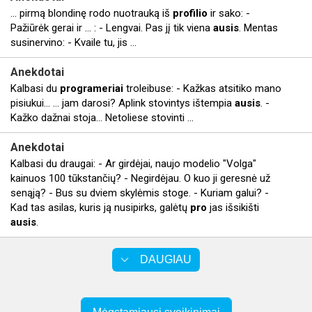
... pirmą blondinę rodo nuotrauką iš
profilio
ir sako: -
Pažiūrėk gerai ir ... : - Lengvai. Pas jį tik viena
ausis
. Mentas
susinervino: - Kvaile tu, jis ...
Anekdotai
Kalbasi du
programeriai
troleibuse: - Kažkas atsitiko mano
pisiukui... ... jam darosi? Aplink stovintys ištempia
ausis
. -
Kažko dažnai stoja... Netoliese stovinti ...
Anekdotai
Kalbasi du draugai: - Ar girdėjai, naujo modelio "Volga"
kainuos 100 tūkstančių? - Negirdėjau. O kuo ji geresnė už
senąją? - Bus su dviem skylėmis stoge. - Kuriam galui? -
Kad tas asilas, kuris ją nusipirks, galėtų
pro
jas išsikišti
ausis
.
DAUGIAU