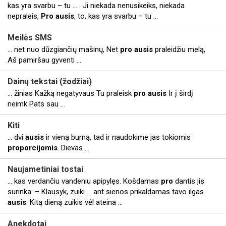
kas yra svarbu – tu ... . Ji niekada nenusikeiks, niekada
nepraleis,
Pro
ausis
, to, kas yra svarbu – tu ...
Meilės SMS
... net nuo dūzgiančių mašinų, Net
pro
ausis
praleidžiu melą,
Aš pamiršau gyventi ...
Dainų tekstai (žodžiai)
... žinias Kažką negatyvaus Tu praleisk
pro
ausis
Ir į širdį
neimk Pats sau ...
Kiti
... dvi
ausis
ir vieną burną, tad ir naudokime jas tokiomis
proporcijomis
. Dievas ...
Naujametiniai tostai
... kas verdančiu vandeniu apipylęs. Košdamas
pro
dantis jis
surinka: – Klausyk, zuiki ... ant sienos prikaldamas tavo ilgas
ausis
. Kitą dieną zuikis vėl ateina ...
Anekdotai