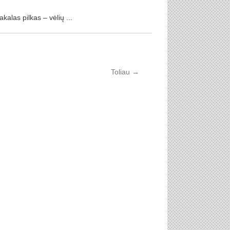
kalas pilkas – vėlių ...
Toliau
→