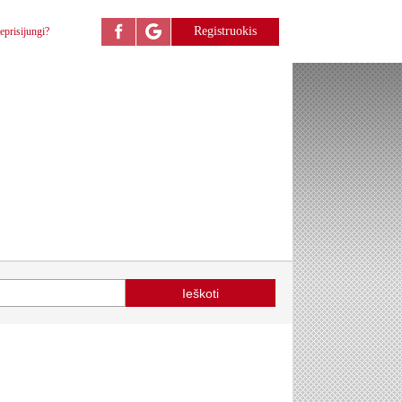
Registruokis
eprisijungi?