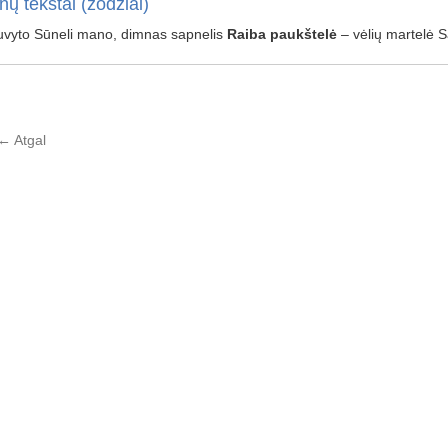
nų tekstai (žodžiai)
nuvyto Sūneli mano, dimnas sapnelis
Raiba
paukštelė
– vėlių martelė Sa
←
Atgal