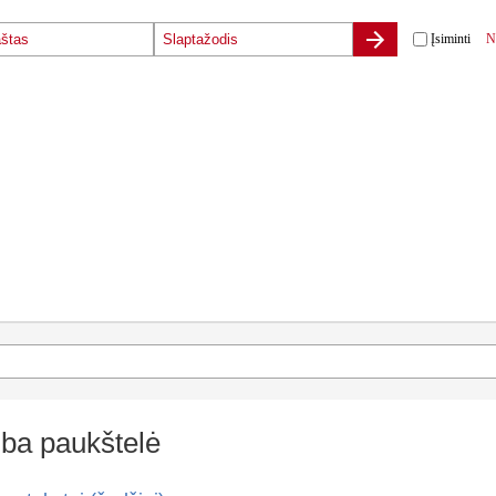
Įsiminti
N
iba paukštelė