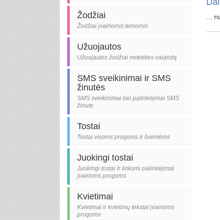
Dai
Žodžiai
... 
Žodžiai įvairiomis temomis
Užuojautos
Užuojautos žodžiai netekties valandą
SMS sveikinimai ir SMS
žinutės
SMS sveikinimai bei palinkėjimai SMS
žinute
Tostai
Tostai visoms progoms ir šventėms
Juokingi tostai
Juokingi tostai ir linksmi palinkėjimai
įvairioms progoms
Kvietimai
Kvietimai ir kvietimų tekstai įvairioms
progoms