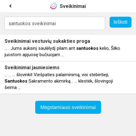
Sveikinimai
Sveikinimai
vestuvių sukakties proga
... . Jums auksinį saulėlydį pilam ant
santuokos
kelio, Šilko
juostom apjuosę bučiuojam ...
Sveikinimai
jauniesiems
... … … šlovinkit Viešpaties palaiminimą, visi stebintieji,
Santuokos
Sakramento akimirką… … klestėk, šlovingoji
šeima ...
Mėgstamiausi sveikinimai