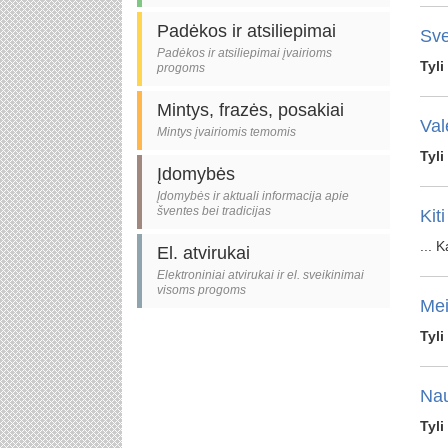
Padėkos ir atsiliepimai
Sve
Padėkos ir atsiliepimai įvairioms
Tyli
progoms
Mintys, frazės, posakiai
Val
Mintys įvairiomis temomis
Tyli
Įdomybės
Įdomybės ir aktuali informacija apie
šventes bei tradicijas
Kiti
... 
El. atvirukai
Elektroniniai atvirukai ir el. sveikinimai
visoms progoms
Mei
Tyli
Nau
Tyli