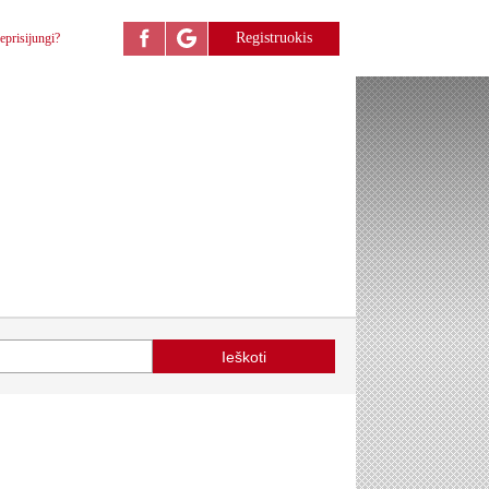
Registruokis
eprisijungi?