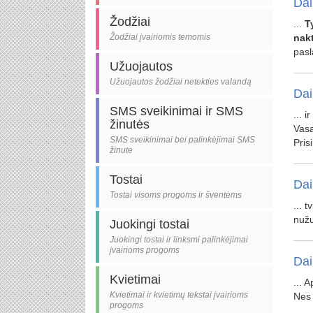
Dai
Žodžiai
...
Ty
Žodžiai įvairiomis temomis
nakt
pasl
Užuojautos
Užuojautos žodžiai netekties valandą
Dai
SMS sveikinimai ir SMS
... 
žinutės
Vas
SMS sveikinimai bei palinkėjimai SMS
Prisi
žinute
Tostai
Dai
Tostai visoms progoms ir šventėms
... 
nuž
Juokingi tostai
Juokingi tostai ir linksmi palinkėjimai
įvairioms progoms
Dai
Kvietimai
... 
Kvietimai ir kvietimų tekstai įvairioms
Nes 
progoms