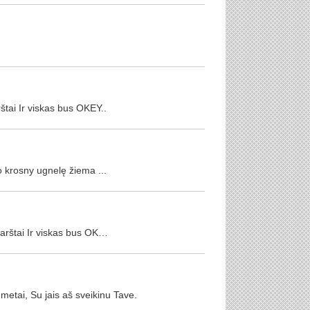
štai Ir viskas bus OKEY..
 krosny ugnelę žiema ...
karštai Ir viskas bus OK…
 metai, Su jais aš sveikinu Tave.