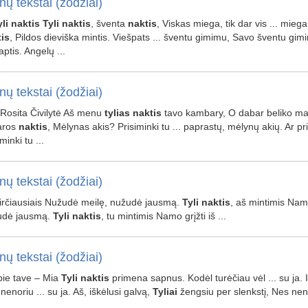
nų tekstai (žodžiai)
li
naktis
Tyli
naktis
, šventa
naktis
, Viskas miega, tik dar vis ... miega
is
, Pildos dieviška mintis. Viešpats ... šventu gimimu, Savo šventu gi
aptis. Angelų ...
nų tekstai (žodžiai)
ir Rosita Čivilytė Aš menu
tylias
naktis
tavo kambary, O dabar beliko man 
aros
naktis
, Mėlynas akis? Prisiminki tu ... paprastų, mėlynų akių. Ar p
minki tu ...
nų tekstai (žodžiai)
tvirčiausiais Nužudė meilę, nužudė jausmą.
Tyli
naktis
, aš mintimis Namo
udė jausmą.
Tyli
naktis
, tu mintimis Namo grįžti iš ...
nų tekstai (žodžiai)
Apie tave – Mia
Tyli
naktis
primena sapnus. Kodėl turėčiau vėl ... su ja. I
nenoriu ... su ja. Aš, iškėlusi galvą,
Tyliai
žengsiu per slenkstį, Nes neno