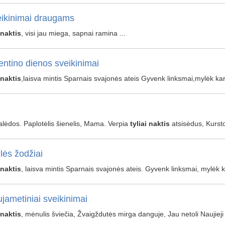
ikinimai draugams
naktis
, visi jau miega, sapnai ramina ...
entino dienos sveikinimai
naktis
,laisva mintis Sparnais svajonės ateis Gyvenk linksmai,mylėk kar
Kalėdos. Paplotėlis šienelis, Mama. Verpia
tyliai
naktis
atsisėdus, Kursto
lės žodžiai
naktis
, laisva mintis Sparnais svajonės ateis. Gyvenk linksmai, mylėk 
jametiniai sveikinimai
naktis
, mėnulis šviečia, Žvaigždutės mirga danguje, Jau netoli Naujieji