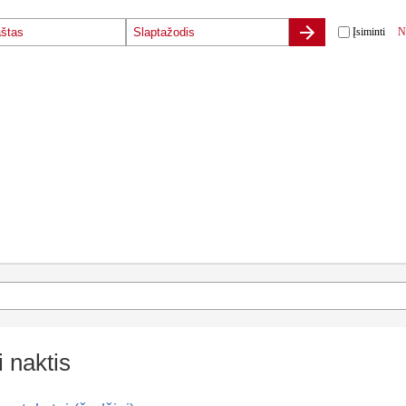
Įsiminti
N
li naktis