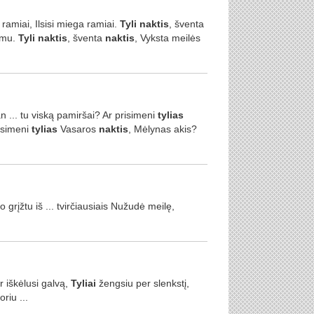
 ramiai, Ilsisi miega ramiai.
Tyli
naktis
, šventa
mimu.
Tyli
naktis
, šventa
naktis
, Vyksta meilės
... tu viską pamiršai? Ar prisimeni
tylias
risimeni
tylias
Vasaros
naktis
, Mėlynas akis?
 grįžtu iš ... tvirčiausiais Nužudė meilę,
r iškėlusi galvą,
Tyliai
žengsiu per slenkstį,
riu ...