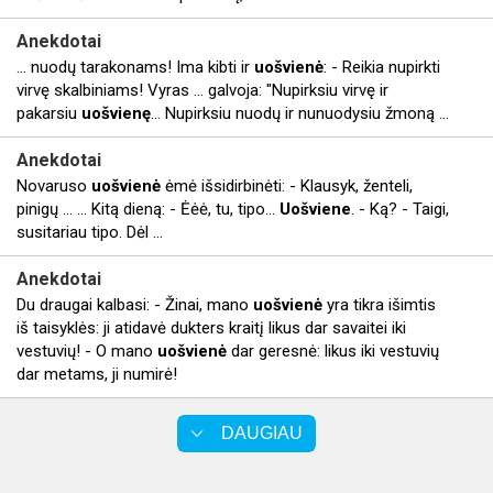
Anekdotai
... nuodų tarakonams! Ima kibti ir
uošvienė
: - Reikia nupirkti
virvę skalbiniams! Vyras ... galvoja: "Nupirksiu virvę ir
pakarsiu
uošvienę
... Nupirksiu nuodų ir nunuodysiu žmoną ...
Anekdotai
Novaruso
uošvienė
ėmė išsidirbinėti: - Klausyk, ženteli,
pinigų ... ... Kitą dieną: - Ėėė, tu, tipo...
Uošviene
. - Ką? - Taigi,
susitariau tipo. Dėl ...
Anekdotai
Du draugai kalbasi: - Žinai, mano
uošvienė
yra tikra išimtis
iš taisyklės: ji atidavė dukters kraitį likus dar savaitei iki
vestuvių! - O mano
uošvienė
dar geresnė: likus iki vestuvių
dar metams, ji numirė!
DAUGIAU