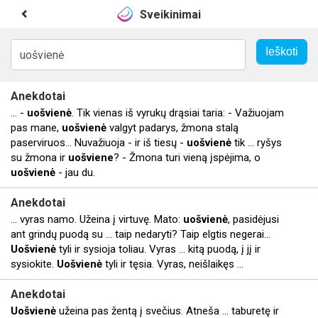
Sveikinimai
Anekdotai
... -
uošvienė
. Tik vienas iš vyrukų drąsiai taria: - Važiuojam
pas mane,
uošvienė
valgyt padarys, žmona stalą
paserviruos... Nuvažiuoja - ir iš tiesų -
uošvienė
tik ... ryšys
su žmona ir
uošviene
? - Žmona turi vieną įspėjima, o
uošvienė
- jau du.
Anekdotai
... vyras namo. Užeina į virtuvę. Mato:
uošvienė
, pasidėjusi
ant grindų puodą su ... taip nedaryti? Taip elgtis negerai...
Uošvienė
tyli ir sysioja toliau. Vyras ... kitą puodą, į jį ir
sysiokite.
Uošvienė
tyli ir tęsia. Vyras, neišlaikęs ...
Anekdotai
Uošvienė
užeina pas žentą į svečius. Atneša ... taburetę ir