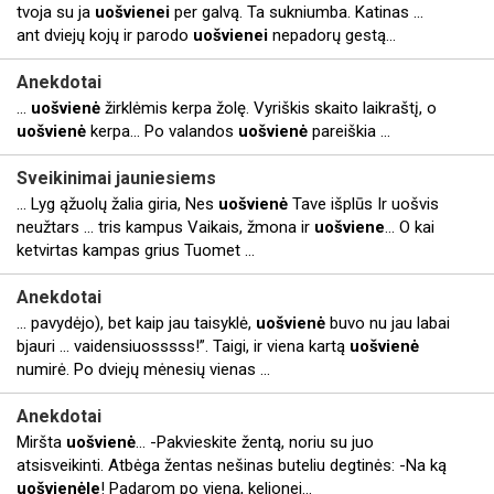
tvoja su ja
uošvienei
per galvą. Ta sukniumba. Katinas ...
ant dviejų kojų ir parodo
uošvienei
nepadorų gestą...
Anekdotai
...
uošvienė
žirklėmis kerpa žolę. Vyriškis skaito laikraštį, o
uošvienė
kerpa... Po valandos
uošvienė
pareiškia ...
Sveikinimai jauniesiems
... Lyg ąžuolų žalia giria, Nes
uošvienė
Tave išplūs Ir uošvis
neužtars ... tris kampus Vaikais, žmona ir
uošviene
… O kai
ketvirtas kampas grius Tuomet ...
Anekdotai
... pavydėjo), bet kaip jau taisyklė,
uošvienė
buvo nu jau labai
bjauri ... vaidensiuosssss!”. Taigi, ir viena kartą
uošvienė
numirė. Po dviejų mėnesių vienas ...
Anekdotai
Miršta
uošvienė
... -Pakvieskite žentą, noriu su juo
atsisveikinti. Atbėga žentas nešinas buteliu degtinės: -Na ką
uošvienėle
! Padarom po vieną, kelionei...