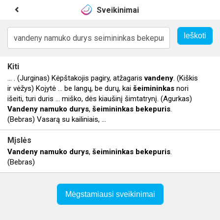
Sveikinimai
Kiti
... . (Jurginas) Kėpštakojis pagiry, atžagaris
vandeny
. (Kiškis
ir vėžys) Kojytė ... be langų, be durų, kai
šeimininkas
nori
išeiti, turi duris ... miško, dės kiaušinį šimtatrynį. (Agurkas)
Vandeny
namuko
durys
,
šeimininkas
bekepuris
.
(Bebras) Vasarą su kailiniais, ...
Mįslės
Vandeny
namuko
durys
,
šeimininkas
bekepuris
.
(Bebras)
Mėgstamiausi sveikinimai