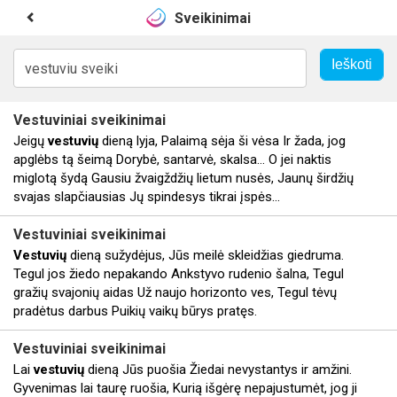
Sveikinimai
Vestuviniai
sveikinimai
Jeigų
vestuvių
dieną lyja, Palaimą sėja ši vėsa Ir žada, jog
apglėbs tą šeimą Dorybė, santarvė, skalsa... O jei naktis
miglotą šydą Gausiu žvaigždžių lietum nusės, Jaunų širdžių
svajas slapčiausias Jų spindesys tikrai įspės...
Vestuviniai
sveikinimai
Vestuvių
dieną sužydėjus, Jūs meilė skleidžias giedruma.
Tegul jos žiedo nepakando Ankstyvo rudenio šalna, Tegul
gražių svajonių aidas Už naujo horizonto ves, Tegul tėvų
pradėtus darbus Puikių vaikų būrys pratęs.
Vestuviniai
sveikinimai
Lai
vestuvių
dieną Jūs puošia Žiedai nevystantys ir amžini.
Gyvenimas lai taurę ruošia, Kurią išgėrę nepajustumėt, jog ji