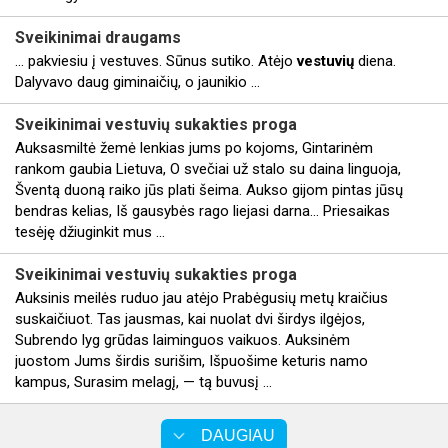
Sveikinimai
draugams
... pakviesiu į vestuves. Sūnus sutiko. Atėjo
vestuvių
diena.
Dalyvavo daug giminaičių, o jaunikio ...
Sveikinimai
vestuvių
sukakties proga
Auksasmiltė žemė lenkias jums po kojoms, Gintarinėm
rankom gaubia Lietuva, O svečiai už stalo su daina linguoja,
Šventą duoną raiko jūs plati šeima. Aukso gijom pintas jūsų
bendras kelias, Iš gausybės rago liejasi darna… Priesaikas
tesėję džiuginkit mus ...
Sveikinimai
vestuvių
sukakties proga
Auksinis meilės ruduo jau atėjo Prabėgusių metų kraičius
suskaičiuot. Tas jausmas, kai nuolat dvi širdys ilgėjos,
Subrendo lyg grūdas laiminguos vaikuos. Auksinėm
juostom Jums širdis surišim, Išpuošime keturis namo
kampus, Surasim melagį, — tą buvusį ...
DAUGIAU