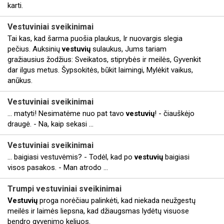
karti.
Vestuviniai
sveikinimai
Tai kas, kad šarma puošia plaukus, Ir nuovargis slegia
pečius. Auksinių
vestuvių
sulaukus, Jums tariam
gražiausius žodžius: Sveikatos, stiprybės ir meilės, Gyvenkit
dar ilgus metus. Šypsokitės, būkit laimingi, Mylėkit vaikus,
anūkus.
Vestuviniai
sveikinimai
... matyti! Nesimatėme nuo pat tavo
vestuvių
! - čiauškėjo
draugė. - Na, kaip sekasi ...
Vestuviniai
sveikinimai
... baigiasi vestuvėmis? - Todėl, kad po
vestuvių
baigiasi
visos pasakos. - Man atrodo ...
Trumpi vestuviniai
sveikinimai
Vestuvių
proga norėčiau palinkėti, kad niekada neužgestų
meilės ir laimės liepsna, kad džiaugsmas lydėtų visuose
bendro gyvenimo keliuos.