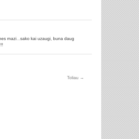
ol mes mazi...sako kai uzaugi, buna daug
!!
Toliau
→