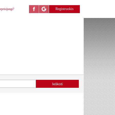
Registruokis
eprisijungi?