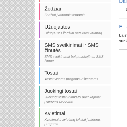
Dai
Žodžiai
... .
Žodžiai įvairiomis temomis
El.
Užuojautos
Užuojautos žodžiai netekties valandą
Lais
sunk
SMS sveikinimai ir SMS
žinutės
SMS sveikinimai bei palinkėjimai SMS
žinute
Tostai
Tostai visoms progoms ir šventėms
Juokingi tostai
Juokingi tostai ir linksmi palinkėjimai
įvairioms progoms
Kvietimai
Kvietimai ir kvietimų tekstai įvairioms
progoms