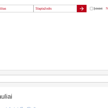
Įsiminti
N
auliai