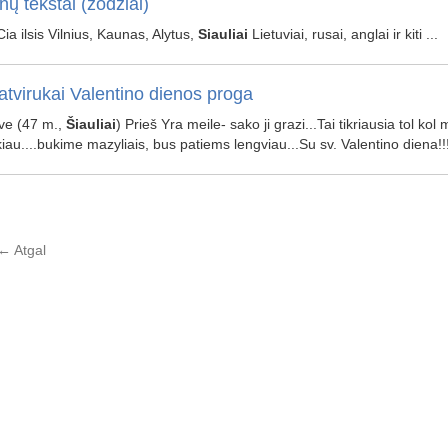
nų tekstai (žodžiai)
 Cia ilsis Vilnius, Kaunas, Alytus,
Siauliai
Lietuviai, rusai, anglai ir kiti ...
 atvirukai Valentino dienos proga
ve (47 m.,
Šiauliai
) Prieš Yra meile- sako ji grazi...Tai tikriausia tol k
iau....bukime mazyliais, bus patiems lengviau...Su sv. Valentino diena!!!
←
Atgal