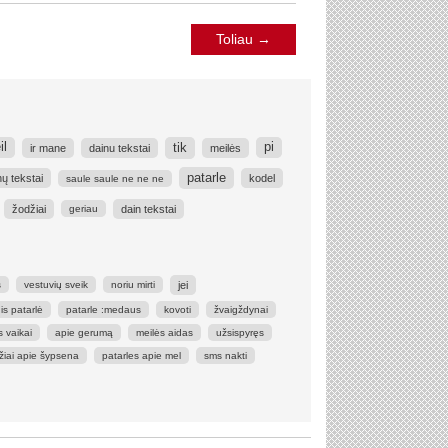
Toliau
→
tik
il
pi
ir mane
dainu tekstai
meilės
patarle
nų tekstai
kodel
saule saule ne ne ne
žodžiai
dain tekstai
geriau
jei
s
vestuvių sveik
noriu mirti
is patarlė
patarle :medaus
kovoti
žvaigždynai
s vaikai
apie gerumą
meilės aidas
užsispyręs
žiai apie šypsena
patarles apie mel
sms nakti