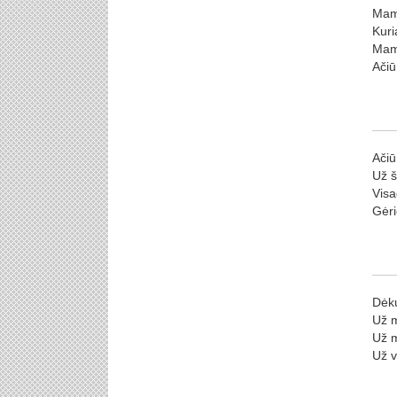
Mama
Kuri
Mama
Ačiū
Ačiū
Už š
Visa
Gėri
Dėku
Už 
Už m
Už v