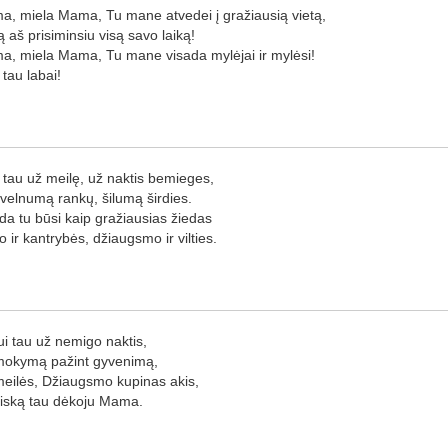
, miela Mama, Tu mane atvedei į gražiausią vietą,
ą aš prisiminsiu visą savo laiką!
, miela Mama, Tu mane visada mylėjai ir mylėsi!
 tau labai!
 tau už meilę, už naktis bemieges,
velnumą rankų, šilumą širdies.
da tu būsi kaip gražiausias žiedas
o ir kantrybės, džiaugsmo ir vilties.
i tau už nemigo naktis,
mokymą pažint gyvenimą,
eilės, Džiaugsmo kupinas akis,
iską tau dėkoju Mama.