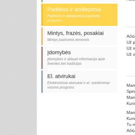
Padėkos ir atsiliepimai
Padėkos ir atsiliepimai įvairioms
progoms
Mintys, frazės, posakiai
Ačiū
Mintys įvairiomis temomis
Už p
Už m
Įdomybės
Už v
Įdomybės ir aktuali informacija apie
šventes bei tradicijas
El. atvirukai
Elektroniniai atvirukai ir el. sveikinimai
Mama
visoms progoms
Spin
Mama
Kuri
Mama
Kuri
Tu m
Ačiū