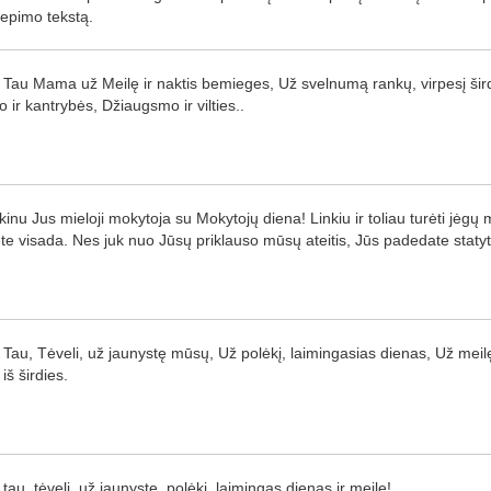
liepimo tekstą.
 Tau Mama už Meilę ir naktis bemieges, Už svelnumą rankų, virpesį šird
o ir kantrybės, Džiaugsmo ir vilties..
kinu Jus mieloji mokytoja su Mokytojų diena! Linkiu ir toliau turėti jėgų 
te visada. Nes juk nuo Jūsų priklauso mūsų ateitis, Jūs padedate staty
 Tau, Tėveli, už jaunystę mūsų, Už polėkį, laimingasias dienas, Už mei
iš širdies.
 tau, tėveli, už jaunystę, polėkį, laimingas dienas ir meilę!