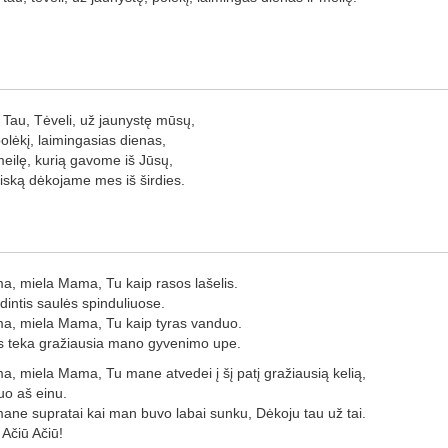
 Tau, Tėveli, už jaunystę mūsų,
olėkį, laimingasias dienas,
eilę, kurią gavome iš Jūsų,
iską dėkojame mes iš širdies.
, miela Mama, Tu kaip rasos lašelis.
dintis saulės spinduliuose.
, miela Mama, Tu kaip tyras vanduo.
s teka gražiausia mano gyvenimo upe.
, miela Mama, Tu mane atvedei į šį patį gražiausią kelią,
uo aš einu.
ane supratai kai man buvo labai sunku, Dėkoju tau už tai.
 Ačiū Ačiū!