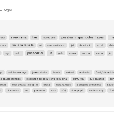
←
Atgal
sveikinima
tau
posakiai ir sparnuotos frazes
me
gerai
meiles sms
ša la la la la la
jei
tik aš ir tu
su dr
dai
s sms
el
sms sveikinimai
priezodziai
už
vyr
sako
viska
zodziai
viena
jie
gale
oga
velnias moterys
jankauskaite
lietutis
sukasi
norim dar
žvaigždė nukri
a saules laikrodis
retai kada su dora vienu keliu eina
dumu yra
suo patarles
šun
erikas
mieli zodziai'||sleep(3)
broliai
nera tamsos
jubiliejaus sveikinimai
saulė
i
vibratorius
teti
prudente
vara
sūrį
tipo grupė
sveikas kaip
žod