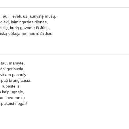
 Tau, Tėveli, už jaunystę mūsų,
olėkį, laimingasias dienas,
eilę, kurią gavome iš Jūsų,
iską dėkojame mes iš širdies.
 tau, mamyte,
esi geriausia,
visam pasauly
pati brangiausia.
 rūpestėlis
o kaip ugnelė,
as tavo rankų
pakeist negali!