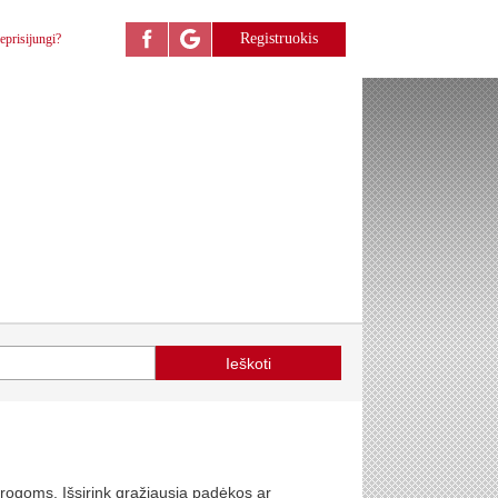
Registruokis
eprisijungi?
 progoms. Išsirink gražiausią padėkos ar