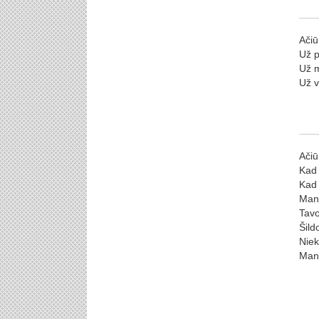
Ačiū
Už p
Už m
Už v
Ačiū
Kad 
Kad 
Man 
Tavo
Šild
Niek
Man 