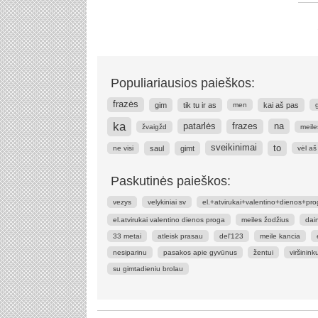
Populiariausios paieškos:
frazės
gim
tik tu ir as
kai aš pas
men
ka
patarlės
na
frazes
žvaigžd
meile
to
sveikinimai
saul
gimt
ne visi
vėl aš
Paskutinės paieškos:
vezys
velykiniai sv
el.+atvirukai+valentino+dienos+pr
el.atvirukai valentino dienos proga
meiles žodžius
dain
33 metai
atleisk prasau
del'123
meile kancia
nesiparinu
pasakos apie gyvūnus
žentui
viršininku
su gimtadieniu brolau