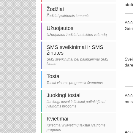
atsi
Žodžiai
Žodžiai įvairiomis temomis
Ačiū
Užuojautos
Gėri
Užuojautos žodžiai netekties valandą
SMS sveikinimai ir SMS
žinutės
Svei
SMS sveikinimai bei palinkėjimai SMS
žinute
darė
Tostai
Tostai visoms progoms ir šventėms
Juokingi tostai
Ačiū
mes 
Juokingi tostai ir linksmi palinkėjimai
įvairioms progoms
Kvietimai
Kvietimai ir kvietimų tekstai įvairioms
progoms
Ačiū