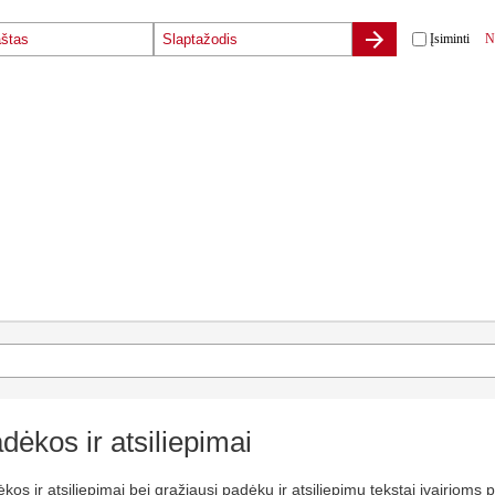
Įsiminti
N
dėkos ir atsiliepimai
kos ir atsiliepimai bei gražiausi padėkų ir atsiliepimų tekstai įvairioms