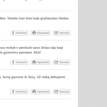
ies, Visada man būsi kaip gražiausias žiedas,
Facebook
Spausdinti
Nuoroda
mus mokyti ir perduoti savo žinias taip kaip
tis gyvenimo pamatus. Ačiū!
Facebook
Spausdinti
Nuoroda
lę, kurią gavome iš Jūsų, Už viską dėkojame
Facebook
Spausdinti
Nuoroda