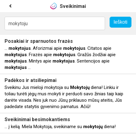
Sveikinimai
Posakiai ir sparnuotos frazės
...
mokytojus
. Aforizmai apie
mokytojus
. Citatos apie
mokytojus
. Frazės apie
mokytojus
. Gražūs žodžiai apie
mokytojus
. Mintys apie
mokytojus
. Sentencijos apie
mokytojus
...
Padėkos ir atsiliepimai
Sveikinu Jus mieloji mokytoja su
Mokytojų
diena! Linkiu ir
toliau turėti jėgų mus mokyti ir perduoti savo žinias taip kaip
darėte visada. Nes juk nuo Jūsų priklauso mūsų ateitis, Jūs
padedate statytis gyvenimo pamatus. Ačiū!
Sveikinimai besimokantiems
... į kelią. Miela Mokytoja, sveikiname su
mokytojų
diena!