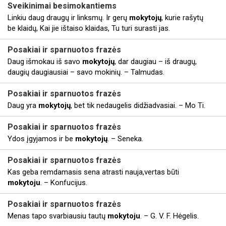
Sveikinimai besimokantiems
Linkiu daug draugų ir linksmų. Ir gerų
mokytojų
, kurie rašytų
be klaidų, Kai jie ištaiso klaidas, Tu turi surasti jas.
Posakiai ir sparnuotos frazės
Daug išmokau iš savo
mokytojų
, dar daugiau – iš draugų,
daugių daugiausiai – savo mokinių. – Talmudas.
Posakiai ir sparnuotos frazės
Daug yra
mokytojų
, bet tik nedaugelis didžiadvasiai. – Mo Ti.
Posakiai ir sparnuotos frazės
Ydos įgyjamos ir be
mokytojų
. – Seneka.
Posakiai ir sparnuotos frazės
Kas geba remdamasis sena atrasti nauja,vertas būti
mokytoju
. – Konfucijus.
Posakiai ir sparnuotos frazės
Menas tapo svarbiausiu tautų
mokytoju
. – G. V. F. Hėgelis.