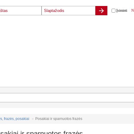
Įsiminti
N
s, frazės, posakiai
Posakiai ir sparnuotos frazės
sakiai ir sparnuotos frazės