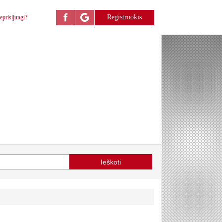
Registruokis
eprisijungi?