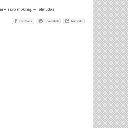
ai – savo mokinių. – Talmudas.
Facebook
Spausdinti
Nuoroda