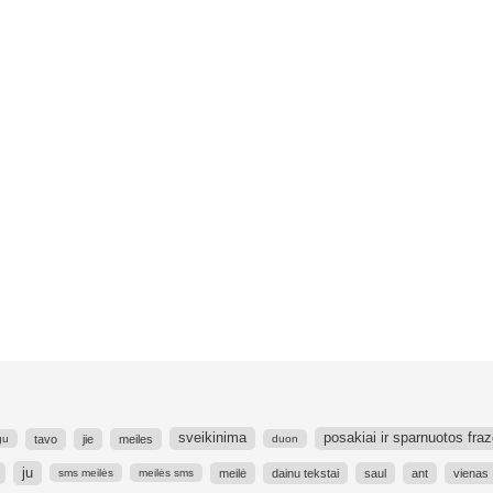
sveikinima
posakiai ir sparnuotos fra
tavo
jie
meiles
gu
duon
ju
meilė
dainu tekstai
saul
ant
vienas
sms meilės
meilės sms