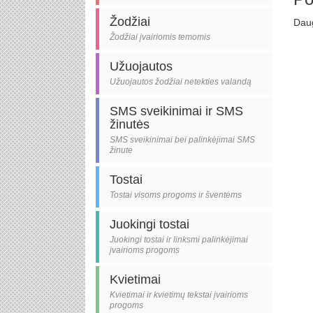
Žodžiai
Daug
Žodžiai įvairiomis temomis
Užuojautos
Užuojautos žodžiai netekties valandą
SMS sveikinimai ir SMS
žinutės
SMS sveikinimai bei palinkėjimai SMS
žinute
Tostai
Tostai visoms progoms ir šventėms
Juokingi tostai
Juokingi tostai ir linksmi palinkėjimai
įvairioms progoms
Kvietimai
Kvietimai ir kvietimų tekstai įvairioms
progoms