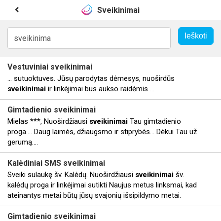
Sveikinimai
Vestuviniai
sveikinimai
... sutuoktuves. Jūsų parodytas dėmesys, nuoširdūs
sveikinimai
ir linkėjimai bus aukso raidėmis ...
Gimtadienio
sveikinimai
Mielas ***, Nuoširdžiausi
sveikinimai
Tau gimtadienio
proga.... Daug laimės, džiaugsmo ir stiprybės... Dėkui Tau už
gerumą....
Kalėdiniai SMS
sveikinimai
Sveiki sulaukę šv. Kalėdų. Nuoširdžiausi
sveikinimai
šv.
kalėdų proga ir linkėjimai sutikti Naujus metus linksmai, kad
ateinantys metai būtų jūsų svajonių išsipildymo metai.
Gimtadienio
sveikinimai