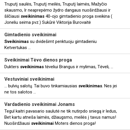
Truputį saulės, Truputį meilės, Truputį laimės, Mažyčio
skausmo, Ir neaprepėmo žydro dangaus nuoširdžiausi ir
šilčiausi
sveikinimas
40-ojo gimtadienio proga sveikina (
Joneliu seima pvz.) Sukūrė Viktorija Burovaitė
Gimtadienio
sveikinimai
Sveikinimas
su dvidešimt penktuoju gimtadieniu
Ketvertukas ...
Sveikinimai
Tėvo dienos proga
Dukters
sveikinimas
tėveliui Brangus ir mylimas, Tėveli, ...
Vestuviniai
sveikinimai
... bulvių salotų. Tai buvo tinkamiausias
sveikinimas
. Nes jei
ne tos salotos ...
Vardadienio
sveikinimai
Jonams
Tegul kaitri pavasario saulutė ne tik nutirpdo sniegą ir ledus,
Bet kartu atneša laimės, džiaugsmo, meilės į tavus namus!
Nuoširdžiausi
sveikinimai
Moters dienos proga!