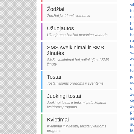
vi
Žodžiai
tu
Žodžiai įvairiomis temomis
m
pr
Užuojautos
la
to
Užuojautos žodžiai netekties valandą
ru
k
SMS sveikinimai ir SMS
va
žinutės
žv
SMS sveikinimai bei palinkėjimai SMS
me
žinute
tu
Tostai
jo
šu
Tostai visoms progoms ir šventėms
di
žv
Juokingi tostai
ci
Juokingi tostai ir linksmi palinkėjimai
ž
įvairioms progoms
pr
se
Kvietimai
s
Kvietimai ir kvietimų tekstai įvairioms
la
progoms