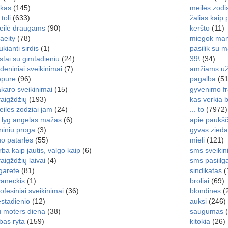
lkas
(145)
meilės zodi
 toli
(633)
žalias kaip 
eilė draugams
(90)
keršto
(11)
aeity
(78)
miegok mano
ukianti sirdis
(1)
pasilik su 
stai su gimtadieniu
(24)
39\
(34)
deniniai sveikinimai
(7)
amžiams už
epure
(96)
pagalba
(51
karo sveikinimai
(15)
gyvenimo f
aigždžių
(193)
kas verkia 
iles zodziai jam
(24)
... to
(7972)
 lyg angelas mažas
(6)
apie paukšč
niniu proga
(3)
gyvas zieda
o patarlės
(55)
mieli
(121)
rba kaip jautis, valgo kaip
(6)
sms sveikini
aigždžių laivai
(4)
sms pasiilg
garete
(81)
sindikatas
(
vaneckis
(1)
broliai
(69)
ofesiniai sveikinimai
(36)
blondines
(
stadienio
(12)
auksi
(246)
u moters diena
(38)
saugumas
(
bas ryta
(159)
kitokia
(26)