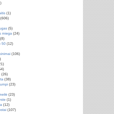
)
aitis
(1)
(606)
augas
(5)
es miega
(24)
(8)
u 50
(12)
kinimai
(106)
)
21)
54)
s
(26)
rta
(38)
rumpi
(23)
meilė
(23)
yste
(1)
ga
(12)
ostai
(107)