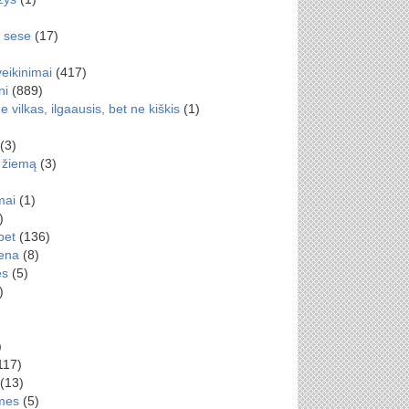
e sese
(17)
veikinimai
(417)
ni
(889)
e vilkas, ilgaausis, bet ne kiškis
(1)
(3)
 žiemą
(3)
mai
(1)
)
bet
(136)
iena
(8)
es
(5)
)
)
117)
(13)
mes
(5)