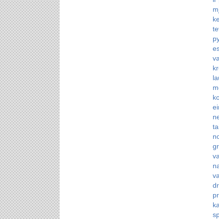
m
ke
te
p
es
va
kr
l
me
ko
e
ne
ta
no
gr
va
na
va
d
p
k
sp