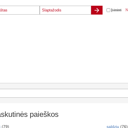
Įsiminti
N
skutinės paieškos
x
(79)
saldziu
(76)