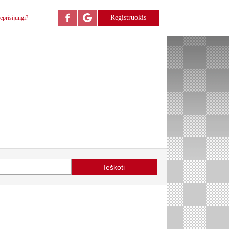
Registruokis
eprisijungi?