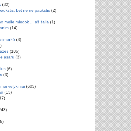
s
(32)
paukštis, bet ne ne paukštis
(2)
 meile miegok ... aš šalia
(1)
manim
(14)
simerkė
(3)
)
razės
(185)
be asaru
(3)
ius
(6)
s
(3)
mai velykiniai
(603)
au
(13)
17)
243)
5)