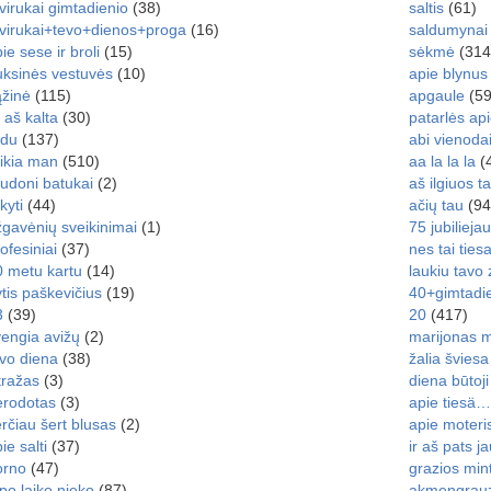
virukai gimtadienio
(38)
saltis
(61)
tvirukai+tevo+dienos+proga
(16)
saldumynai
ie sese ir broli
(15)
sėkmė
(314
uksinės vestuvės
(10)
apie blynus
ąžinė
(115)
apgaule
(59
 aš kalta
(30)
patarlės ap
udu
(137)
abi vienoda
ikia man
(510)
aa la la la
(
udoni batukai
(2)
aš ilgiuos t
kyti
(44)
ačių tau
(94
gavėnių sveikinimai
(1)
75 jubilieja
ofesiniai
(37)
nes tai ties
0 metu kartu
(14)
laukiu tavo 
tis paškevičius
(19)
40+gimtadie
3
(39)
20
(417)
engia avižų
(2)
marijonas mi
vo diena
(38)
žalia šviesa
tražas
(3)
diena būtoji
erodotas
(3)
apie tiesä…
rčiau šert blusas
(2)
apie moteri
ie salti
(37)
ir aš pats j
orno
(47)
grazios mint
 po laiko nieko
(87)
akmengrau