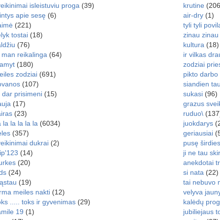
eikinimai isleistuviu proga
(39)
krutine
(206
ntys apie sesę
(6)
air-dry
(1)
aimė
(221)
tyli tyli povil
lyk tostai
(18)
zinau zinau
ldžiu
(76)
kultura
(18)
 man reikalinga
(64)
ir vilkas dr
amyt
(180)
zodziai pri
iles zodziai
(691)
pikto darbo
ovanos
(107)
siandien ta
 dar prisimeni
(15)
sukasi
(96)
auja
(17)
grazus svei
iras
(23)
ruduo\
(137
 la la la la la
(6034)
juokdarys
(
eles
(357)
geriausiai
(
eikinimai dukrai
(2)
pusę širdie
ip'123
(14)
ji ne tau ski
urkes
(20)
anekdotai t
ds
(24)
si nata
(22)
ąstau
(19)
tai nebuvo 
rma meiles nakti
(12)
velyva jaun
ks ..... toks ir gyvenimas
(29)
kalėdų pro
amile 19
(1)
jubiliejaus t