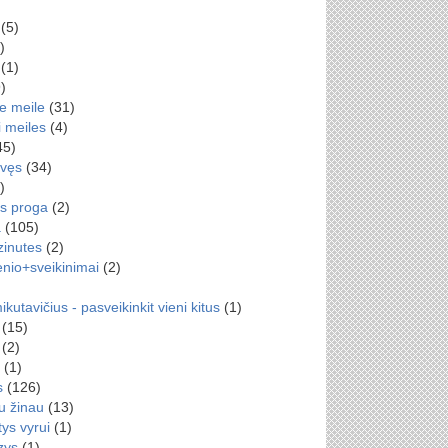
(5)
)
(1)
)
ie meile
(31)
i meiles
(4)
45)
avęs
(34)
)
us proga
(2)
a
(105)
zinutes
(2)
nio+sveikinimai
(2)
kutavičius - pasveikinkit vieni kitus
(1)
(15)
(2)
(1)
s
(126)
au žinau
(13)
ys vyrui
(1)
zys
(1)