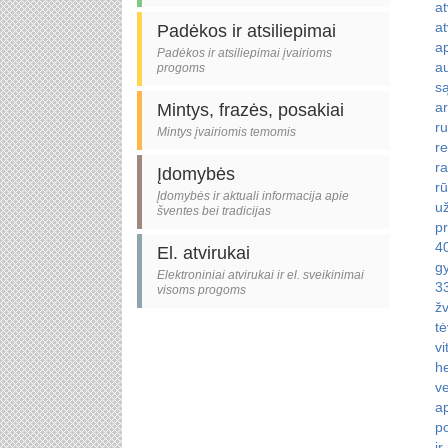
at
a
Padėkos ir atsiliepimai
ap
Padėkos ir atsiliepimai įvairioms
a
progoms
s
ar
Mintys, frazės, posakiai
r
Mintys įvairiomis temomis
re
ra
Įdomybės
rū
Įdomybės ir aktuali informacija apie
už
šventes bei tradicijas
pr
4
El. atvirukai
gy
Elektroniniai atvirukai ir el. sveikinimai
3
visoms progoms
žv
tė
vi
h
ve
ap
p
ir