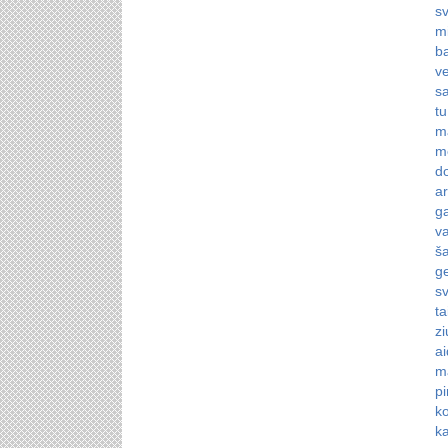
sv
mi
b
ve
sa
tu
m
me
d
ar
g
va
ša
g
sv
ta
zi
ai
m
pi
ko
k