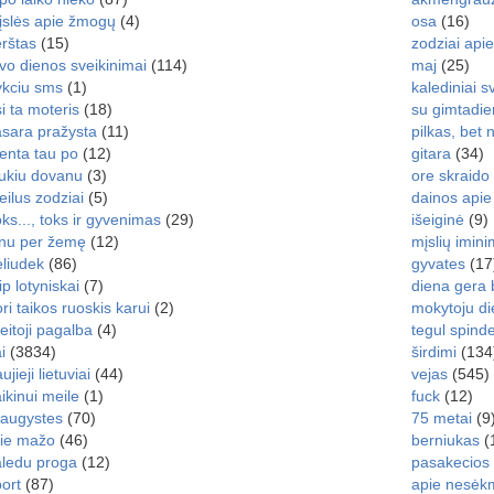
įslės apie žmogų
(4)
osa
(16)
rštas
(15)
zodziai api
vo dienos sveikinimai
(114)
maj
(25)
ykciu sms
(1)
kalediniai s
i ta moteris
(18)
su gimtadie
sara pražysta
(11)
pilkas, bet n
enta tau po
(12)
gitara
(34)
aukiu dovanu
(3)
ore skraido
ilus zodziai
(5)
dainos apie
ks..., toks ir gyvenimas
(29)
išeiginė
(9)
inu per žemę
(12)
mįslių imini
liudek
(86)
gyvates
(17
ip lotyniskai
(7)
diena gera 
ri taikos ruoskis karui
(2)
mokytoju d
eitoji pagalba
(4)
tegul spind
i
(3834)
širdimi
(134
ujieji lietuviai
(44)
vejas
(545)
ikinui meile
(1)
fuck
(12)
raugystes
(70)
75 metai
(9
rie mažo
(46)
berniukas
(
aledu proga
(12)
pasakecios
ort
(87)
apie nesėk