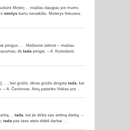
ukūrė Moterį ... mažiau daugiau jos mums.
 ir
mintys
kartu nevaikšto. Moterys linkusios
pie pinigus ... . Mažesnė sėkmė – mažiau
skausmas, tik
tada
pinigai. – A. Kostolanis.
 ... , bet grožis, tikras grožis dingsta
tada
, kai
s
. – A. Čechovas. Airių patarlės Viskas yra ...
arbą ...
tada
, kai jie dirba sau artimą darbą. –
s;
tada
pas tave ateis dideli darbai ...