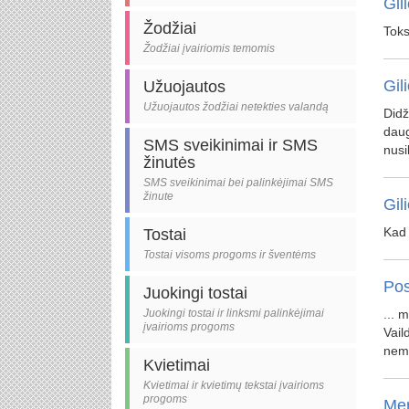
Gil
Žodžiai
Toks
Žodžiai įvairiomis temomis
Gil
Užuojautos
Užuojautos žodžiai netekties valandą
Didž
daug
SMS sveikinimai ir SMS
nusi
žinutės
SMS sveikinimai bei palinkėjimai SMS
žinute
Gil
Kad 
Tostai
Tostai visoms progoms ir šventėms
Pos
Juokingi tostai
Juokingi tostai ir linksmi palinkėjimai
... 
įvairioms progoms
Vail
nema
Kvietimai
Kvietimai ir kvietimų tekstai įvairioms
progoms
Mer