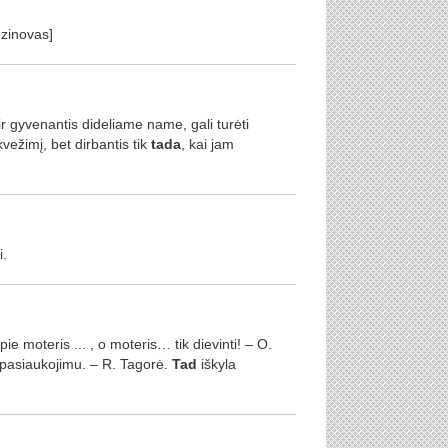
Vezinovas]
ir gyvenantis dideliame name, gali turėti
vežimį, bet dirbantis tik
tada
, kai jam
i.
e moteris ... , o moteris… tik dievinti! – O.
r pasiaukojimu. – R. Tagorė.
Tad
iškyla