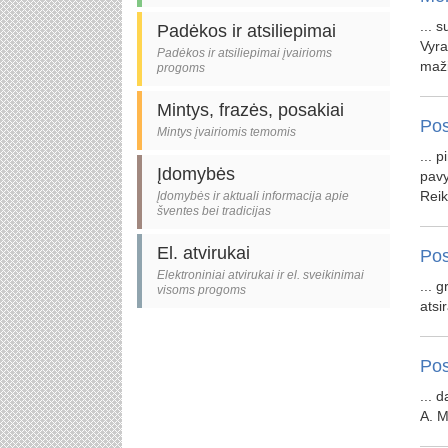
... 
Padėkos ir atsiliepimai
Vyr
Padėkos ir atsiliepimai įvairioms
mažin
progoms
Mintys, frazės, posakiai
Pos
Mintys įvairiomis temomis
... 
Įdomybės
pavy
Reiki
Įdomybės ir aktuali informacija apie
šventes bei tradicijas
El. atvirukai
Pos
Elektroniniai atvirukai ir el. sveikinimai
... 
visoms progoms
atsir
Pos
... 
A. M