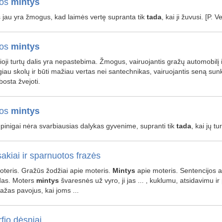
ios
mintys
 jau yra žmogus, kad laimės vertę supranta tik
tada
, kai ji žuvusi. [P. 
ios
mintys
ioji turtų dalis yra nepastebima. Žmogus, vairuojantis gražų automobilį 
iau skolų ir būti mažiau vertas nei santechnikas, vairuojantis seną sunk
bosta žvejoti.
ios
mintys
pinigai nėra svarbiausias dalykas gyvenime, supranti tik
tada
, kai jų tur
akiai ir sparnuotos frazės
moteris. Gražūs žodžiai apie moteris.
Mintys
apie moteris. Sentencijos api
das. Moters
mintys
švaresnės už vyro, ji jas ... , kuklumu, atsidavimu i
žas pavojus, kai joms ...
fio dėsniai