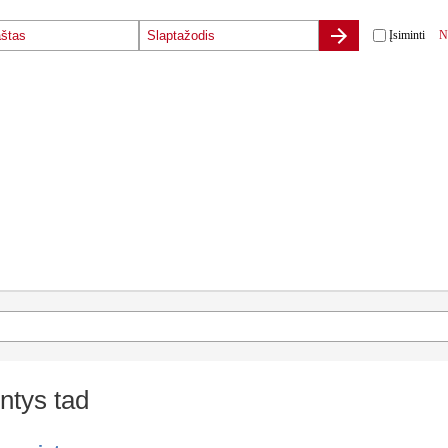
Įsiminti
N
ntys tad