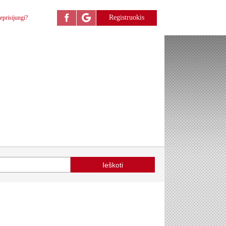
Registruokis
eprisijungi?