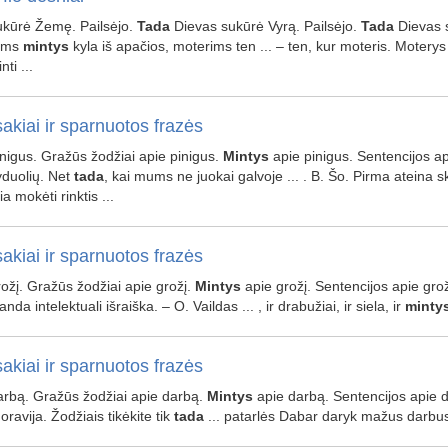
sukūrė Žemę. Pailsėjo.
Tada
Dievas sukūrė Vyrą. Pailsėjo.
Tada
Dievas s
ams
mintys
kyla iš apačios, moterims ten ... – ten, kur moteris. Moterys
ti ...
akiai ir sparnuotos frazės
pinigus. Gražūs žodžiai apie pinigus.
Mintys
apie pinigus. Sentencijos a
duolių. Net
tada
, kai mums ne juokai galvoje ... . B. Šo. Pirma ateina 
a mokėti rinktis ...
akiai ir sparnuotos frazės
grožį. Gražūs žodžiai apie grožį.
Mintys
apie grožį. Sentencijos apie grožį
anda intelektuali išraiška. – O. Vaildas ... , ir drabužiai, ir siela, ir
minty
akiai ir sparnuotos frazės
darbą. Gražūs žodžiai apie darbą.
Mintys
apie darbą. Sentencijos apie d
oravija. Žodžiais tikėkite tik
tada
... patarlės Dabar daryk mažus darbu