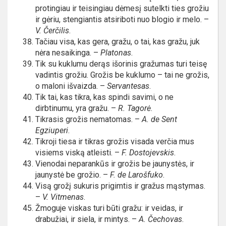
protingiau ir teisingiau dėmesį sutelkti ties grožiu
ir gėriu, stengiantis atsiriboti nuo blogio ir melo. –
V. Čerčilis
.
Tačiau visa, kas gera, gražu, o tai, kas gražu, juk
nėra nesaikinga. –
Platonas
.
Tik su kuklumu derąs išorinis gražumas turi teisę
vadintis grožiu. Grožis be kuklumo – tai ne grožis,
o maloni išvaizda. –
Servantesas
.
Tik tai, kas tikra, kas spindi savimi, o ne
dirbtinumu, yra gražu. –
R. Tagorė
.
Tikrasis grožis nematomas. –
A. de Sent
Egziuperi
.
Tikroji tiesa ir tikras grožis visada verčia mus
visiems viską atleisti. –
F. Dostojevskis
.
Vienodai neparankūs ir grožis be jaunystės, ir
jaunystė be grožio. –
F. de Larošfuko
.
Visą grožį sukuris prigimtis ir gražus mąstymas.
–
V. Vitmenas
.
Žmoguje viskas turi būti gražu: ir veidas, ir
drabužiai, ir siela, ir mintys. –
A. Čechovas
.