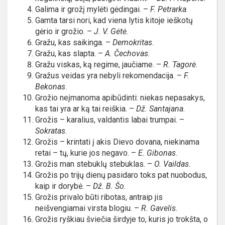
Galima ir grožį mylėti gėdingai. –
F. Petrarka
.
Gamta tarsi nori, kad viena lytis kitoje ieškotų
gėrio ir grožio. –
J. V. Gėtė
.
Gražu, kas saikinga. –
Demokritas
.
Gražu, kas slapta. –
A. Čechovas
.
Gražu viskas, ką regime, jaučiame. –
R. Tagorė
.
Gražus veidas yra nebyli rekomendacija. –
F.
Bekonas
.
Grožio neįmanoma apibūdinti: niekas nepasakys,
kas tai yra ar ką tai reiškia. –
Dž. Santajana
.
Grožis – karalius, valdantis labai trumpai. –
Sokratas
.
Grožis – krintati į akis Dievo dovana, niekinama
retai – tų, kurie jos negavo. –
E. Gibonas
.
Grožis man stebuklų stebuklas. –
O. Vaildas
.
Grožis po trijų dienų pasidaro toks pat nuobodus,
kaip ir dorybė. –
Dž. B. Šo
.
Grožis privalo būti ribotas, antraip jis
neišvengiamai virsta blogiu. –
R. Gavelis
.
Grožis ryškiau šviečia širdyje to, kuris jo trokšta, o