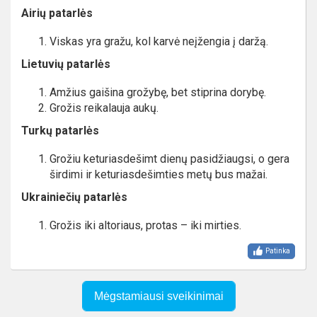
Airių patarlės
Viskas yra gražu, kol karvė neįžengia į daržą.
Lietuvių patarlės
Amžius gaišina grožybę, bet stiprina dorybę.
Grožis reikalauja aukų.
Turkų patarlės
Grožiu keturiasdešimt dienų pasidžiaugsi, o gera
širdimi ir keturiasdešimties metų bus mažai.
Ukrainiečių patarlės
Grožis iki altoriaus, protas – iki mirties.
Patinka
Mėgstamiausi sveikinimai