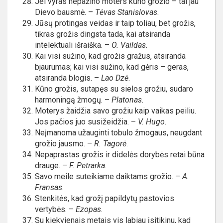
Jei vyras nepažino moters kūno grožio – tai jau
Dievo bausmė. –
Tėvas Stanislovas
.
Jūsų protingas veidas ir taip toliau, bet grožis,
tikras grožis dingsta tada, kai atsiranda
intelektuali išraiška. –
O. Vaildas
.
Kai visi sužino, kad grožis gražus, atsiranda
bjaurumas; kai visi sužino, kad gėris – geras,
atsiranda blogis. –
Lao Dzė
.
Kūno grožis, sutapęs su sielos grožiu, sudaro
harmoningą žmogų. –
Platonas
.
Moterys žaidžia savo grožiu kaip vaikas peiliu.
Jos pačios juo susižeidžia. –
V. Hugo
.
Neįmanoma užauginti tobulo žmogaus, neugdant
grožio jausmo. –
R. Tagorė
.
Nepaprastas grožis ir didelės dorybės retai būna
drauge. –
F. Petrarka
.
Savo meile suteikiame daiktams grožio. –
A.
Fransas
.
Stenkitės, kad grožį papildytų pastovios
vertybės. –
Ezopas
.
Su kiekvienais metais vis labiau įsitikinu, kad