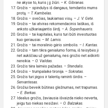
ne akyse to, kuris į jį žiūri. –
K. Gibranas
.
Grožis – spindulys iš dangaus, temdantis mums
protą. –
T. Kambelas
.
Grožis – svečias, laukiamas visų. –
J. V. Gėtė
.
Grožis – tai atviras rekomendacinis laiškas, iš
anksto užkariaujantis širdį. –
A. Šopenhaueris
.
Grožis – tai kapitalas, kuris turi būti investuotas
kuo geriausiai. –
M. Larnis
.
Grožis – tai moralinio gėrio simbolis. –
I. Kantas
.
Grožis – tam tikra genialumo forma, iš teisybės ji
net aukščiau už genialumą, nes grožio net aiškinti
nereikia. –
O. Vaildas
.
Grožis tėra laimės pažadas. –
Stendalis
.
Grožis – trumpalaikė tironija. –
Sokratas
.
Grožis turi jėgos ir talentą raminti širdis. –
Servantesas
.
Grožiui beveik būtinas gležnumas, net trapumas.
–
E. Berkas
.
Idealus grožis, žaviausia išvaizda nieko neverta,
jeigu tuo niekas nesižavi. –
O. Balzakas
.