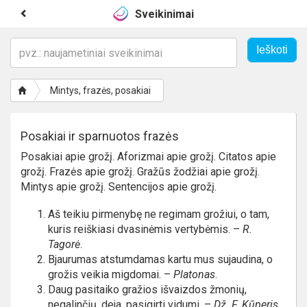
Sveikinimai
Mintys, frazės, posakiai
Posakiai ir sparnuotos frazės
Posakiai apie grožį. Aforizmai apie grožį. Citatos apie
grožį. Frazės apie grožį. Gražūs žodžiai apie grožį.
Mintys apie grožį. Sentencijos apie grožį.
Aš teikiu pirmenybę ne regimam grožiui, o tam,
kuris reiškiasi dvasinėmis vertybėmis. –
R.
Tagorė
.
Bjaurumas atstumdamas kartu mus sujaudina, o
grožis veikia migdomai. –
Platonas
.
Daug pasitaiko gražios išvaizdos žmonių,
negalinčių, deja, pasigirti vidumi. –
Dž. F. Kūperis
.