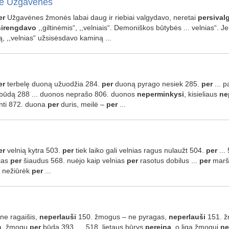
e Užgavėnes
er
Užgavėnes žmonės labai daug ir riebiai valgydavo, neretai
persival
sirengdavo
,,giltinėmis“, ,,velniais“. Demoniškos būtybės ... velnias“. J
ą, ,,velnias“ užsisėsdavo kaminą ...
er
terbelę duoną užuodžia 284.
per
duoną pyrago nesiek 285.
per
... p
būdą 288 ... duonos neprašo 806. duonos
neperminkysi
, kisieliaus
ne
nti 872. duona
per
duris, meilė –
per
...
er
velnią kytra 503.
per
tiek laiko gali velnias ragus nulaužt 504.
per
...
ias
per
šiaudus 568. nuėjo kaip velnias
per
rasotus dobilus ...
per
maršk
 nežiūrėk
per
...
– ne ragaišis,
neperlauši
150. žmogus – ne pyragas,
neperlauši
151. žm
tą, žmogų
per
būdą 393. ... 518. lietaus būrys
pereina
, o liga žmogui
ne