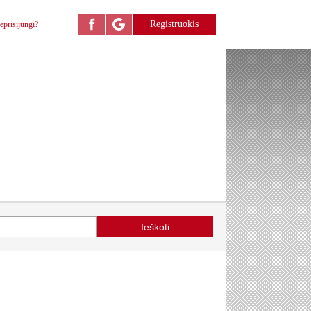
Registruokis
eprisijungi?