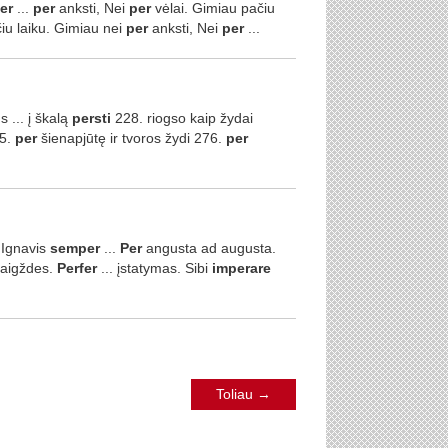
er
...
per
anksti, Nei
per
vėlai. Gimiau pačiu
iu laiku. Gimiau nei
per
anksti, Nei
per
...
 ... į škalą
persti
228. riogso kaip žydai
75.
per
šienapjūtę ir tvoros žydi 276.
per
 Ignavis
semper
...
Per
angusta ad augusta.
vaigždes.
Perfer
... įstatymas. Sibi
imperare
Toliau
→