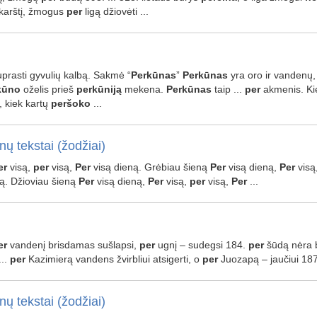
karštį, žmogus
per
ligą džiovėti ...
suprasti gyvulių kalbą. Sakmė “
Perkūnas
”
Perkūnas
yra oro ir vandenų, 
kūno
oželis prieš
perkūniją
mekena.
Perkūnas
taip ...
per
akmenis. Ki
, kiek kartų
peršoko
...
nų tekstai (žodžiai)
er
visą,
per
visą,
Per
visą dieną. Grėbiau šieną
Per
visą dieną,
Per
visą
ą. Džioviau šieną
Per
visą dieną,
Per
visą,
per
visą,
Per
...
er
vandenį brisdamas sušlapsi,
per
ugnį – sudegsi 184.
per
šūdą nėra 
...
per
Kazimierą vandens žvirbliui atsigerti, o
per
Juozapą – jaučiui 18
nų tekstai (žodžiai)