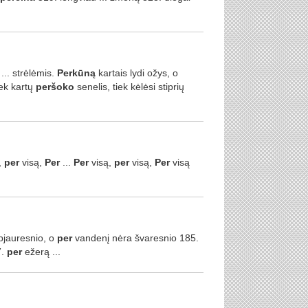
... strėlėmis.
Perkūną
kartais lydi ožys, o
ek kartų
peršoko
senelis, tiek kėlėsi stiprių
,
per
visą,
Per
...
Per
visą,
per
visą,
Per
visą
bjauresnio, o
per
vandenį nėra švaresnio 185.
7.
per
ežerą ...