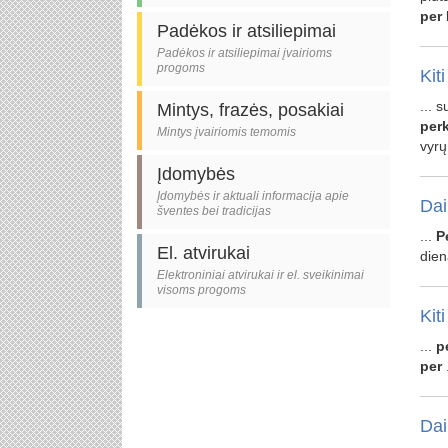
per
Padėkos ir atsiliepimai
Padėkos ir atsiliepimai įvairioms
progoms
Kiti
... 
Mintys, frazės, posakiai
per
Mintys įvairiomis temomis
vyrų
Įdomybės
Įdomybės ir aktuali informacija apie
Dai
šventes bei tradicijas
...
P
El. atvirukai
dien
Elektroniniai atvirukai ir el. sveikinimai
visoms progoms
Kiti
...
p
per
Dai