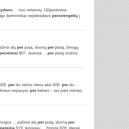
gydavo
... nuo nelaimių. Užgavėnėse
eigu šeimininkai neįsileisdavo
persirengėlių
į
ažinsi alų
per
putą, duoną
per
plutą, žmogų
pervirinsi
807. duonos ...
per
plutą možna
 505.
per
du velniu viena akis 506.
per
du ...
inius neįvarysi,
per
kelnes – tas pats velnias
ogus ... pažinsi alų
per
putą, duoną
per
pereina
519. lengviau ... žmoną 828. diegai