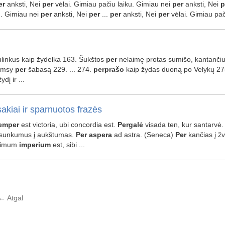
er
anksti, Nei
per
vėlai. Gimiau pačiu laiku. Gimiau nei
per
anksti, Nei
p
u. Gimiau nei
per
anksti, Nei
per
...
per
anksti, Nei
per
vėlai. Gimiau pač
sulinkus kaip žydelka 163. Šukštos
per
nelaimę protas sumišo, kantančius
amsy
per
šabasą 229. ... 274.
perprašo
kaip žydas duoną po Velykų 2
dį ir ...
akiai ir sparnuotos frazės
emper
est victoria, ubi concordia est.
Pergalė
visada ten, kur santarvė.
sunkumus į aukštumas.
Per
aspera
ad astra. (Seneca)
Per
kančias į ž
imum
imperium
est, sibi ...
←
Atgal