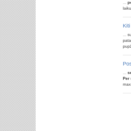
...
p
laik
Kiti
... 
pat
pupžy
Pos
...
s
Per
max