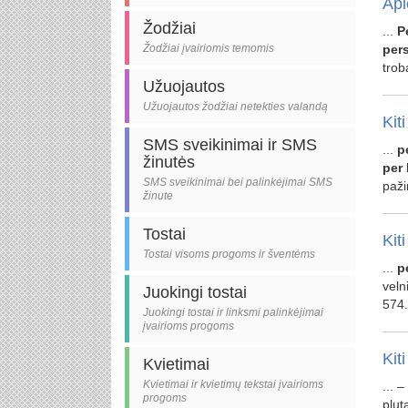
Api
Žodžiai
...
P
Žodžiai įvairiomis temomis
per
trob
Užuojautos
Užuojautos žodžiai netekties valandą
Kiti
SMS sveikinimai ir SMS
...
p
žinutės
per
SMS sveikinimai bei palinkėjimai SMS
paži
žinute
Tostai
Kiti
Tostai visoms progoms ir šventėms
...
p
veln
Juokingi tostai
574.
Juokingi tostai ir linksmi palinkėjimai
įvairioms progoms
Kiti
Kvietimai
Kvietimai ir kvietimų tekstai įvairioms
... 
progoms
plu