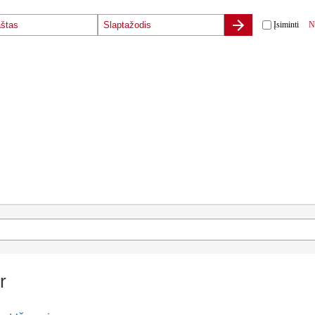
Įsiminti
N
r