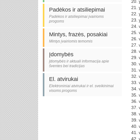
20. 
21. 
Padėkos ir atsiliepimai
22. 
Padėkos ir atsiliepimai įvairioms
23. 
progoms
24. 
25. 
Mintys, frazės, posakiai
26. 
Mintys įvairiomis temomis
27. 
28. 
Įdomybės
29. 
Įdomybės ir aktuali informacija apie
30. 
šventes bei tradicijas
31. 
32. 
El. atvirukai
33. 
Elektroniniai atvirukai ir el. sveikinimai
34. 
visoms progoms
35. 
36. 
37. 
38. 
39. 
40. 
41. 
42. 