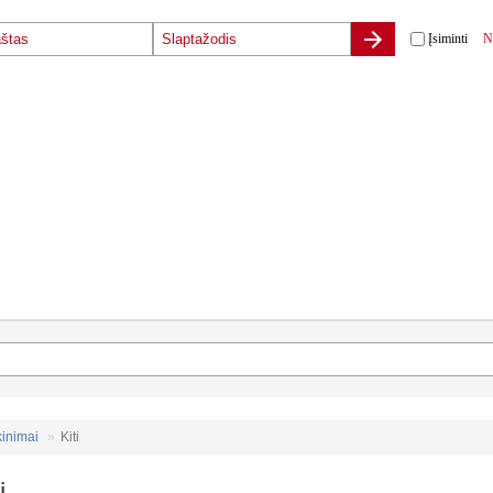
Įsiminti
N
kinimai
Kiti
i