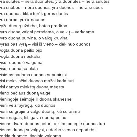
yra sulutės – nėra duonutės, yra duonutės – nėra sulutės
yra sriubos – nėra duonos, yra duonos – nėra sriubos
yra duonos, tiktai turėk gerus dantis
yra darbo, yra ir naudos
vyža duoną uždirba, batas pradirba
vyro duoną valgai persdama, o vaikų – verkdama
vyro duona purvina, o vaikų kruvina
vyras pas vyrą – visi iš vieno – kiek nuo duonos
vogta duona peilio bijo
vogta duona neskalsi
visur duonelė valgoma
visur duona su pluta
visiems badams duonos nepripirksi
visi mokslinčiai duonos mažai kada turi
visi dantys minkštą duoną mėgsta
vieno pečiaus duoną valgė
vieningoje šeimoje ir duona skanesnė
vieni veizi pyragų, kiti duonos
vieni su grojimu valgo duoną, kiti su arimu
vieni nagais, kiti galva duoną pelno
vienas dvare duonos neturi, o kitas po egle duonos turi
vienas duoną suvalgysi, o darbo vienas nepadirbsi
verkia duonytė, tinginio valgoma