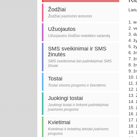
Žodžiai
Liet
Žodžiai įvairiomis temomis
1. i
2. v
Užuojautos
3. d
Užuojautos žodžiai netekties valandą
4. ž
5. ž
SMS sveikinimai ir SMS
6. ž
žinutės
7. ž
SMS sveikinimai bei palinkėjimai SMS
8. ž
žinute
9. ž
10. 
Tostai
11. 
Tostai visoms progoms ir šventėms
12. 
13. 
Juokingi tostai
14. 
Juokingi tostai ir linksmi palinkėjimai
15. 
įvairioms progoms
16. 
17. 
Kvietimai
18. 
Kvietimai ir kvietimų tekstai įvairioms
19. 
progoms