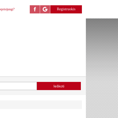
Registruokis
eprisijungi?