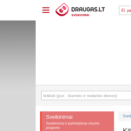
Sveikinimai
Svei
Sveikinimai ir palinkėjimai visoms
progoms
Kit