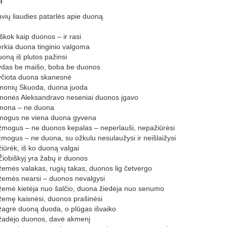
uvių liaudies patarlės apie duoną.
eškok kaip duonos – ir rasi
erkia duona tinginio valgoma
uoną iš plutos pažinsi
ydas be maišo, boba be duonos
yčiota duona skanesnė
monių Skuoda, duona juoda
monės Aleksandravo neseniai duonos įgavo
mona – ne duona
mogus ne viena duona gyvena
žmogus – ne duonos kepalas – neperlauši, nepažiūrėsi
žmogus – ne duona, su ožkulu nesulaužysi ir neišlaižysi
žiūrėk, iš ko duoną valgai
Žiobiškyj yra žabų ir duonos
žemės valakas, rugių takas, duonos lig četvergo
žemės nearsi – duonos nevalgysi
žemė kietėja nuo šalčio, duona žiedėja nuo senumo
žemę kaisnėsi, duonos prašinėsi
žagrė duoną duoda, o plūgas išvaiko
žadėjo duonos, davė akmenį