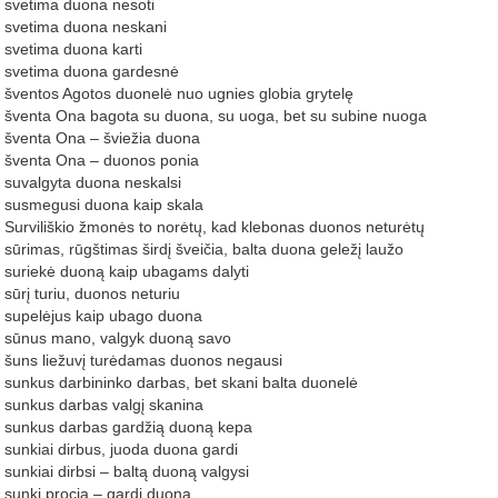
 svetima duona nesoti
 svetima duona neskani
 svetima duona karti
 svetima duona gardesnė
 šventos Agotos duonelė nuo ugnies globia grytelę
 šventa Ona bagota su duona, su uoga, bet su subine nuoga
 šventa Ona – šviežia duona
 šventa Ona – duonos ponia
 suvalgyta duona neskalsi
 susmegusi duona kaip skala
 Surviliškio žmonės to norėtų, kad klebonas duonos neturėtų
 sūrimas, rūgštimas širdį šveičia, balta duona geležį laužo
 suriekė duoną kaip ubagams dalyti
 sūrį turiu, duonos neturiu
 supelėjus kaip ubago duona
 sūnus mano, valgyk duoną savo
 šuns liežuvį turėdamas duonos negausi
 sunkus darbininko darbas, bet skani balta duonelė
 sunkus darbas valgį skanina
 sunkus darbas gardžią duoną kepa
 sunkiai dirbus, juoda duona gardi
 sunkiai dirbsi – baltą duoną valgysi
 sunki procia – gardi duona