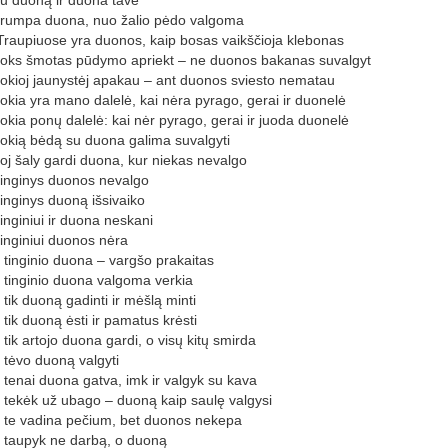
tu duoną ir duona tave
trumpa duona, nuo žalio pėdo valgoma
Traupiuose yra duonos, kaip bosas vaikščioja klebonas
toks šmotas pūdymo apriekt – ne duonos bakanas suvalgyt
tokioj jaunystėj apakau – ant duonos sviesto nematau
tokia yra mano dalelė, kai nėra pyrago, gerai ir duonelė
tokia ponų dalelė: kai nėr pyrago, gerai ir juoda duonelė
tokią bėdą su duona galima suvalgyti
toj šaly gardi duona, kur niekas nevalgo
tinginys duonos nevalgo
tinginys duoną išsivaiko
tinginiui ir duona neskani
tinginiui duonos nėra
 tinginio duona – vargšo prakaitas
 tinginio duona valgoma verkia
 tik duoną gadinti ir mėšlą minti
 tik duoną ėsti ir pamatus krėsti
 tik artojo duona gardi, o visų kitų smirda
 tėvo duoną valgyti
 tenai duona gatva, imk ir valgyk su kava
 tekėk už ubago – duoną kaip saulę valgysi
 te vadina pečium, bet duonos nekepa
 taupyk ne darbą, o duoną