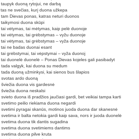
 taupyk duoną rytojui, ne darbą
 tas ne svečias, kurį duona užkepa
 tam Dievas ponas, katras neturi duonos
 taikymosi duona skūpi
 tai vėtymas, tai mėtymas, kaip pelė duonoje
 tai vėtymas, tai grėbstymas – vyžu duonoje
 tai vėtymas, tai grėbstymas – vyža duonoje
 tai ne badas duonai esant
 tai grėbstymai, tai vėpstymai – vyža duonoj
 tai duonelė duonelė – Ponas Dievas kojeles gali pasibadyt
 tada valgyk, kai duona su medum
 tada duoną užminkysi, kai sienos bus šlapios
 svotas ardo duoną
 šviežia duona vis gardesnė
 šviežia duona neskalsi
 svieto duona iš pradžios jaučiasi gardi, bet veikiai tampa karti
 svetimo peilio riekiama duona negardi
 svetimi pyragai skanūs, motinos juoda duona dar skanesnė
 svetima ir balta netokia gardi kaip sava, nors ir juoda duonelė
 svetima duona tik dantis sugadina
 svetima duona svetimiems dantims
 svetima duona pilve kruta