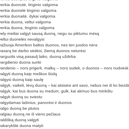
verkia duonutė, tinginio valgoma
verkia duonelė tinginio valgoma
verkia duonaitė, dykai valgoma
verkia duona, veltui valgoma
verkia duona, tinginio valgoma
vely meiliai valgyt sausą duoną, negu su piktumu mėsą
veltui duonelės nevalgysi
važiuoja Amerikon baltos duonos, nes ten juodos nėra
vasarą be darbo sėdėsi, žiemą duonos neturėsi
varguolis visą pasaulį laiko, duoną uždirba
vargdienio duona sunki
vandenio – nors prigerk, malkų – nors sudek, o duonos – nors nudvėsk
valgyti duoną kaip meškos šūdą
valgysi duoną kaip saulę
valgyk, vaikeli, tėvų duoną – kai atsisėsi ant savo, nebus nei iš ko bezd
valgyk, kai bus duona su medum, gulk, kai akmuo bus minkštu
valgyk duoną su sviestu
valgydamas lašinius, panorėsi ir duonos
valgo duoną be plutos
valgiau duoną ne iš vieno pečiaus
valdišką duoną valgyti
vakarykštė duona matyti