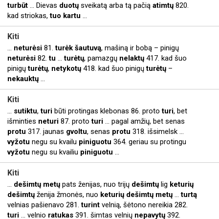
turbūt
... Dievas
duotų
sveikatą arba tą pačią
atimtų
820.
kad striokas,
tuo
kartu
...
Kiti
...
neturėsi
81.
turėk
šautuvą
, mašiną ir bobą – pinigų
neturėsi
82.
tu
...
turėtų
, pamazgų
nelaktų
417. kad šuo
pinigų
turėtų
,
netykotų
418. kad šuo pinigų
turėtų
–
nekauktų
...
Kiti
...
sutiktu
,
turi
būti protingas klebonas 86. proto
turi
, bet
išminties
neturi
87. proto
turi
... pagal amžių, bet senas
protu
317. jaunas
gvoltu
, senas
protu
318. išsimelsk ...
vyžotu
negu su kvailu
piniguotu
364. geriau su protingu
vyžotu
negu su kvailiu
piniguotu
...
Kiti
...
dešimtų
metų
pats ženijas, nuo trijų
dešimtų
lig
keturių
dešimtų
ženija žmonės, nuo
keturių
dešimtų
metų
...
turtą
velnias pašienavo 281.
turint
velnią, šėtono nereikia 282.
turi
... velnio
ratukas
391. šimtas velnių
nepavytų
392.