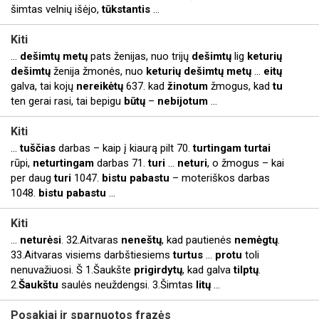
šimtas velnių išėjo,
tūkstantis
...
Kiti
...
dešimtų
metų
pats ženijas, nuo trijų
dešimtų
lig
keturių
dešimtų
ženija žmonės, nuo
keturių
dešimtų
metų
...
eitų
galva, tai kojų
nereikėtų
637. kad
žinotum
žmogus, kad
tu
ten gerai rasi, tai bepigu
būtų
–
nebijotum
...
Kiti
...
tuščias
darbas – kaip į kiaurą pilt 70.
turtingam
turtai
rūpi,
neturtingam
darbas 71.
turi
...
neturi
, o žmogus – kai
per daug
turi
1047.
bistu
pabastu
– moteriškos darbas
1048.
bistu
pabastu
...
Kiti
...
neturėsi
. 32.Aitvaras
neneštų
, kad pautienės
nemėgtų
.
33.Aitvaras visiems darbštiesiems
turtus
...
protu
toli
nenuvažiuosi. Š 1.Šaukšte
prigirdytų
, kad galva
tilptų
.
2.
Šaukštu
saulės neuždengsi. 3.Šimtas
litų
...
Posakiai ir sparnuotos frazės