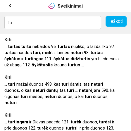
Sveikinimai
Kiti
...
turtas
turtu
nebaidos 96.
turtas
nupliko, o lazda liko 97.
turtas
naudos
turi
, meilės, laimės
neturi
98.
turtas
...
šykštus
ir
turtingas
111.
šykštus
didžturtis
yra biednesnis
už ubagą 112.
šykštuolis
krauna
turtus
...
Kiti
...
turi
mažai duonos 498. kas
turi
dantis, tas
neturi
duonos, o kas
neturi
dantų
, tas
turi
...
neturėjom
590. kai
čigonas
turi
mėsos,
neturi
duonos, o kai
turi
duonos,
neturi
...
Kiti
...
turtingam
ir Dievas padeda 121.
turėk
duonos,
turėsi
ir
prie duonos 122.
turėk
duonos,
turėsi
ir prie duonos 123.