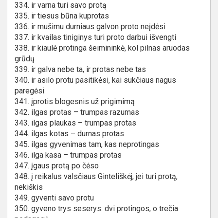
334. ir varna turi savo protą
335. ir tiesus būna kuprotas
336. ir mušimu durniaus galvon proto neįdėsi
337. ir kvailas tiniginys turi proto darbui išvengti
338. ir kiaulė protinga šeimininkė, kol pilnas aruodas
grūdų
339. ir galva nebe ta, ir protas nebe tas
340. ir asilo protu pasitikėsi, kai sukčiaus nagus
paregėsi
341. įprotis blogesnis už prigimimą
342. ilgas protas – trumpas razumas
343. ilgas plaukas – trumpas protas
344. ilgas kotas – durnas protas
345. ilgas gyvenimas tam, kas neprotingas
346. ilga kasa – trumpas protas
347. įgaus protą po čėso
348. į reikalus valsčiaus Ginteliškėj, jei turi protą,
nekiškis
349. gyventi savo protu
350. gyveno trys seserys: dvi protingos, o trečia