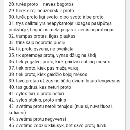
28. turės proto – neves bagotos
29. turėk širdį, neužmiršk ir proto
30. turėk proto ligi svoto, o po svoto ir be proto
31. trys daiktai yra neapykantoje: ubagas pasipūtęs
puikybėje, bagočius melagingas ir senis neprotingas
32. trumpas protas, ilgas plaukas
33. trina kaip beprotis pūslę
34. tik protu gyvena, ne sveikata
35. tik aptemdęs protą, vynas džiugina širdį
36. tiek yr galvoj proto, kiek gaidžio subinėj mėsos
37. tiek proto, kiek pas mažą vaiką
38. tiek proto, kiek gaidžio kojoj mėsos
39. tavo protas už žąsino šūdą dviem lotais lengvesnis
40. tas gudrus, kas neturi proto
41. sylos turi, o proto neturi
42. sylos stokis, proto imkis
43. svetimu protu netoli tenujosi (nueisi, nuvažiuosi,
keliausi)
44. svetimu protu negyvensi
45. svetimo žodžio klausyk, bet savo protą turėk