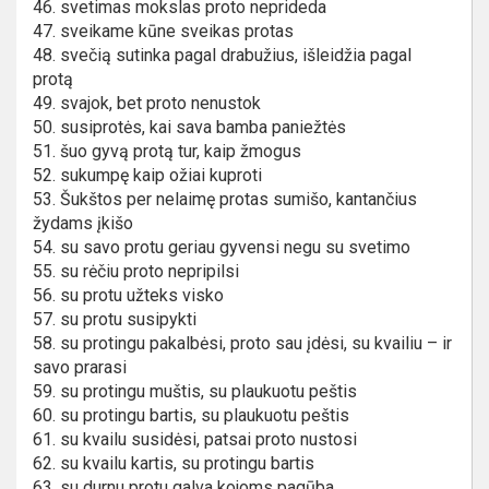
46. svetimas mokslas proto neprideda
47. sveikame kūne sveikas protas
48. svečią sutinka pagal drabužius, išleidžia pagal
protą
49. svajok, bet proto nenustok
50. susiprotės, kai sava bamba paniežtės
51. šuo gyvą protą tur, kaip žmogus
52. sukumpę kaip ožiai kuproti
53. Šukštos per nelaimę protas sumišo, kantančius
žydams įkišo
54. su savo protu geriau gyvensi negu su svetimo
55. su rėčiu proto nepripilsi
56. su protu užteks visko
57. su protu susipykti
58. su protingu pakalbėsi, proto sau įdėsi, su kvailiu – ir
savo prarasi
59. su protingu muštis, su plaukuotu peštis
60. su protingu bartis, su plaukuotu peštis
61. su kvailu susidėsi, patsai proto nustosi
62. su kvailu kartis, su protingu bartis
63. su durnu protu galva kojoms pagūba