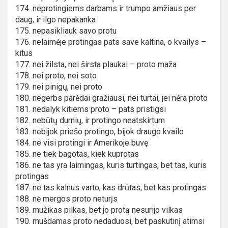
174. neprotingiems darbams ir trumpo amžiaus per
daug, ir ilgo nepakanka
175. nepasikliauk savo protu
176. nelaimėje protingas pats save kaltina, o kvailys –
kitus
177. nei žilsta, nei širsta plaukai – proto maža
178. nei proto, nei soto
179. nei pinigų, nei proto
180. negerbs parėdai gražiausi, nei turtai, jei nėra proto
181. nedalyk kitiems proto – pats pristigsi
182. nebūtų durnių, ir protingo neatskirtum
183. nebijok priešo protingo, bijok draugo kvailo
184. ne visi protingi ir Amerikoje buvę
185. ne tiek bagotas, kiek kuprotas
186. ne tas yra laimingas, kuris turtingas, bet tas, kuris
protingas
187. ne tas kalnus varto, kas drūtas, bet kas protingas
188. nė mergos proto neturįs
189. mužikas pilkas, bet jo protą nesurijo vilkas
190. mušdamas proto nedaduosi, bet paskutinį atimsi