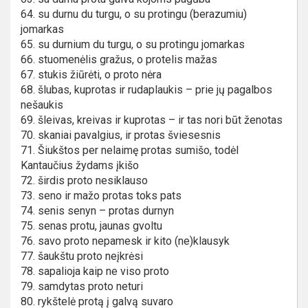
64. su durnu du turgu, o su protingu (berazumiu)
jomarkas
65. su durnium du turgu, o su protingu jomarkas
66. stuomenėlis gražus, o protelis mažas
67. stukis žiūrėti, o proto nėra
68. šlubas, kuprotas ir rudaplaukis – prie jų pagalbos
nešaukis
69. šleivas, kreivas ir kuprotas – ir tas nori būt ženotas
70. skaniai pavalgius, ir protas šviesesnis
71. Šiukštos per nelaimę protas sumišo, todėl
Kantaučius žydams įkišo
72. širdis proto nesiklauso
73. seno ir mažo protas toks pats
74. senis senyn – protas durnyn
75. senas protu, jaunas gvoltu
76. savo proto nepamesk ir kito (ne)klausyk
77. šaukštu proto neįkrėsi
78. sapalioja kaip ne viso proto
79. samdytas proto neturi
80. rykštelė protą į galvą suvaro