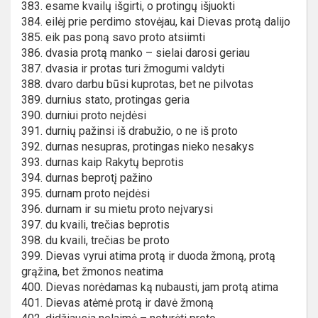
383. esame kvailų išgirti, o protingų išjuokti
384. eilėj prie perdimo stovėjau, kai Dievas protą dalijo
385. eik pas poną savo proto atsiimti
386. dvasia protą manko – sielai darosi geriau
387. dvasia ir protas turi žmogumi valdyti
388. dvaro darbu būsi kuprotas, bet ne pilvotas
389. durnius stato, protingas geria
390. durniui proto neįdėsi
391. durnių pažinsi iš drabužio, o ne iš proto
392. durnas nesupras, protingas nieko nesakys
393. durnas kaip Rakytų beprotis
394. durnas beprotį pažino
395. durnam proto neįdėsi
396. durnam ir su mietu proto neįvarysi
397. du kvaili, trečias beprotis
398. du kvaili, trečias be proto
399. Dievas vyrui atima protą ir duoda žmoną, protą
grąžina, bet žmonos neatima
400. Dievas norėdamas ką nubausti, jam protą atima
401. Dievas atėmė protą ir davė žmoną