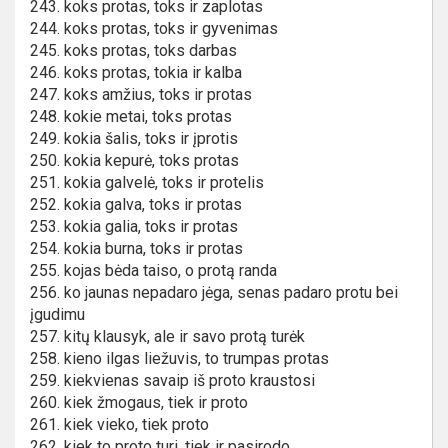
243. koks protas, toks ir zaplotas
244. koks protas, toks ir gyvenimas
245. koks protas, toks darbas
246. koks protas, tokia ir kalba
247. koks amžius, toks ir protas
248. kokie metai, toks protas
249. kokia šalis, toks ir įprotis
250. kokia kepurė, toks protas
251. kokia galvelė, toks ir protelis
252. kokia galva, toks ir protas
253. kokia galia, toks ir protas
254. kokia burna, toks ir protas
255. kojas bėda taiso, o protą randa
256. ko jaunas nepadaro jėga, senas padaro protu bei
įgudimu
257. kitų klausyk, ale ir savo protą turėk
258. kieno ilgas liežuvis, to trumpas protas
259. kiekvienas savaip iš proto kraustosi
260. kiek žmogaus, tiek ir proto
261. kiek vieko, tiek proto
262. kiek to proto turi, tiek ir pasirodo