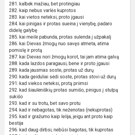
281. kalbėk mažiau, bet protingiau
282. kaip nebus varlės kuprotos
283. kai vietos neteksi, proto įgausi
284. kai pinigas ir protas sueina į vienybę, padaro
didelę galybę
285. kai meilė pabunda, protas sulenda į užpakalį
286. kai Dievas žmogų nuo savęs atmeta, atima
pomislę ir protą
287. kai Dievas nori žmogų korot, tai jam atima galvą
288. kada lazdos paragausi, bene ir proto įgausi
289. kada jausmas soste, protas už durų
290. kada geiduliai sėdi soste, protas stovi už durų
291. kad viekos neteksi, protą priimsi
292. kad šiaulėniškių protas sumišo, pinigus į stulpą
sukišo
293. kad ir su trotu, bet savo protu
294. kad ir nebagotas, tik neženotas (nekuprotas)
295. kad ir gražumo kaip lelija, jeigu ant proto kaip
bestija
296. kad daug dirbsi, nebūsi bagotas, tik kuprotas