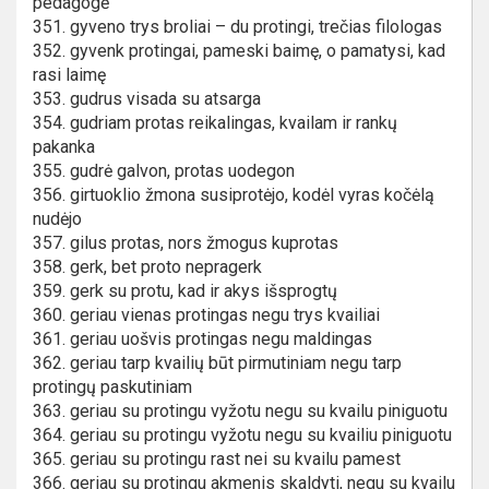
pedagogė
351. gyveno trys broliai – du protingi, trečias filologas
352. gyvenk protingai, pameski baimę, o pamatysi, kad
rasi laimę
353. gudrus visada su atsarga
354. gudriam protas reikalingas, kvailam ir rankų
pakanka
355. gudrė galvon, protas uodegon
356. girtuoklio žmona susiprotėjo, kodėl vyras kočėlą
nudėjo
357. gilus protas, nors žmogus kuprotas
358. gerk, bet proto nepragerk
359. gerk su protu, kad ir akys išsprogtų
360. geriau vienas protingas negu trys kvailiai
361. geriau uošvis protingas negu maldingas
362. geriau tarp kvailių būt pirmutiniam negu tarp
protingų paskutiniam
363. geriau su protingu vyžotu negu su kvailu piniguotu
364. geriau su protingu vyžotu negu su kvailiu piniguotu
365. geriau su protingu rast nei su kvailu pamest
366. geriau su protingu akmenis skaldyti, negu su kvailu