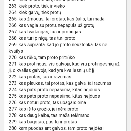
263. kiek proto, tiek ir vieko
264. kiek galvų, tiek protų
265. kas žmogus, tai protas, kas šalis, tai mada
266. kas vagia su protu, nepapuls už grotų
267. kas tvarkingas, tas ir protingas
268. kas turi pinigų, tas turi proto
269. kas supranta, kad jo proto neužtenka, tas ne
kvailys
270. kas rūko, tam proto pritrūko
271. kas protingas, vis galvoja, kad yra protingesnių už
jį, o kvailas galvoja, kad yra kvailesnių už jį
272. kas protas, tas ir razumas
273. kas plaukas, tai protas, kas galva, tai razumas
274. kas pats proto nepasiima, kitas neįduos
275. kas pats proto nepasiima, kitas neįduos
276. kas neturi proto, tas ubagais eina
277. kas iš to grožio, jei nėra proto
278. kas daug kalba, tas maža teišmano
279. kas bagotas, pas tą ir protas
280. kam puodas ant galvos, tam proto neįdėsi