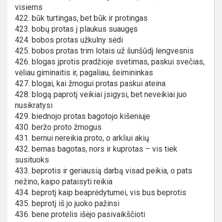
visiems
422. būk turtingas, bet būk ir protingas
423. bobų protas į plaukus suaugęs
424. bobos protas užkulny sėdi
425. bobos protas trim lotais už šunšūdį lengvesnis
426. blogas įprotis pradžioje svetimas, paskui svečias,
vėliau giminaitis ir, pagaliau, šeimininkas
427. blogai, kai žmogui protas paskui ateina
428. blogą paprotį veikiai įsigysi, bet neveikiai juo
nusikratysi
429. biednojo protas bagotojo kišeniuje
430. beržo proto žmogus
431. bernui nereikia proto, o arkliui akių
432. bernas bagotas, nors ir kuprotas – vis tiek
susituoks
433. beprotis ir geriausią darbą visad peikia, o pats
nežino, kaipo pataisyti reikia
434. beprotį kaip beaprėdytumei, vis bus beprotis
435. beprotį iš jo juoko pažinsi
436. bene protelis išėjo pasivaikščioti