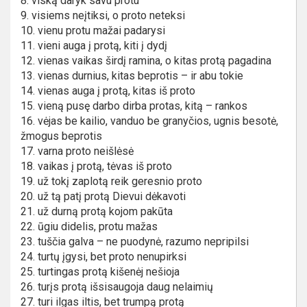
8. viską daryk savu protu
9. visiems neįtiksi, o proto neteksi
10. vienu protu mažai padarysi
11. vieni auga į protą, kiti į dydį
12. vienas vaikas širdį ramina, o kitas protą pagadina
13. vienas durnius, kitas beprotis – ir abu tokie
14. vienas auga į protą, kitas iš proto
15. vieną pusę darbo dirba protas, kitą – rankos
16. vėjas be kailio, vanduo be granyčios, ugnis besotė,
žmogus beprotis
17. varna proto neišlėsė
18. vaikas į protą, tėvas iš proto
19. už tokį zaplotą reik geresnio proto
20. už tą patį protą Dievui dėkavoti
21. už durną protą kojom pakūta
22. ūgiu didelis, protu mažas
23. tuščia galva – ne puodynė, razumo nepripilsi
24. turtų įgysi, bet proto nenupirksi
25. turtingas protą kišenėj nešioja
26. turįs protą išsisaugoja daug nelaimių
27. turi ilgas iltis, bet trumpą protą