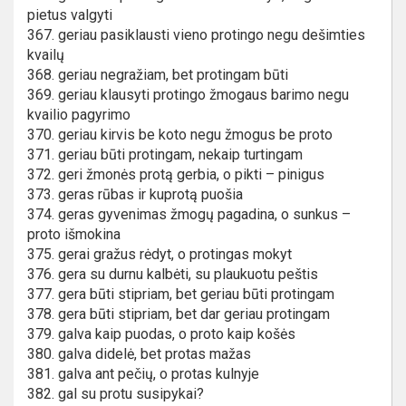
pietus valgyti
367. geriau pasiklausti vieno protingo negu dešimties
kvailų
368. geriau negražiam, bet protingam būti
369. geriau klausyti protingo žmogaus barimo negu
kvailio pagyrimo
370. geriau kirvis be koto negu žmogus be proto
371. geriau būti protingam, nekaip turtingam
372. geri žmonės protą gerbia, o pikti – pinigus
373. geras rūbas ir kuprotą puošia
374. geras gyvenimas žmogų pagadina, o sunkus –
proto išmokina
375. gerai gražus rėdyt, o protingas mokyt
376. gera su durnu kalbėti, su plaukuotu peštis
377. gera būti stipriam, bet geriau būti protingam
378. gera būti stipriam, bet dar geriau protingam
379. galva kaip puodas, o proto kaip košės
380. galva didelė, bet protas mažas
381. galva ant pečių, o protas kulnyje
382. gal su protu susipykai?