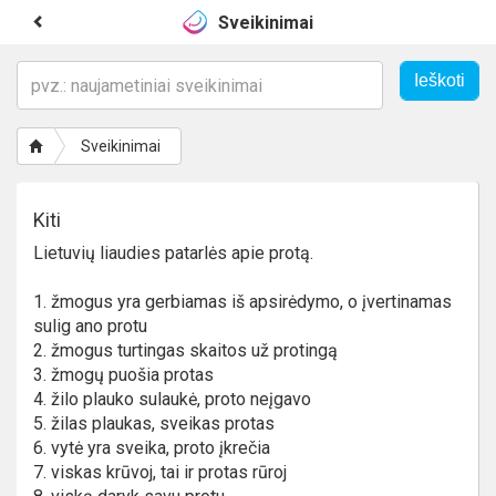
Sveikinimai
Sveikinimai
Kiti
Lietuvių liaudies patarlės apie protą.
1. žmogus yra gerbiamas iš apsirėdymo, o įvertinamas
sulig ano protu
2. žmogus turtingas skaitos už protingą
3. žmogų puošia protas
4. žilo plauko sulaukė, proto neįgavo
5. žilas plaukas, sveikas protas
6. vytė yra sveika, proto įkrečia
7. viskas krūvoj, tai ir protas rūroj