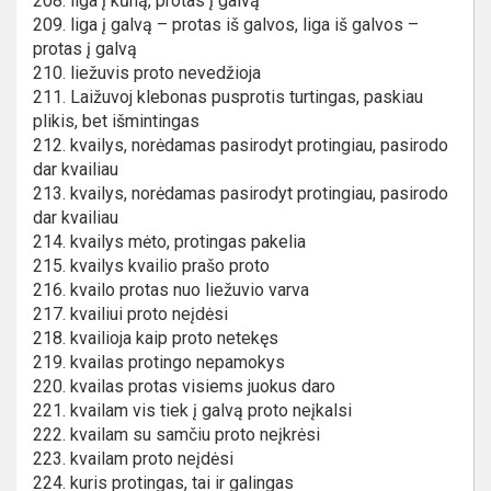
208. liga į kūną, protas į galvą
209. liga į galvą – protas iš galvos, liga iš galvos –
protas į galvą
210. liežuvis proto nevedžioja
211. Laižuvoj klebonas pusprotis turtingas, paskiau
plikis, bet išmintingas
212. kvailys, norėdamas pasirodyt protingiau, pasirodo
dar kvailiau
213. kvailys, norėdamas pasirodyt protingiau, pasirodo
dar kvailiau
214. kvailys mėto, protingas pakelia
215. kvailys kvailio prašo proto
216. kvailo protas nuo liežuvio varva
217. kvailiui proto neįdėsi
218. kvailioja kaip proto netekęs
219. kvailas protingo nepamokys
220. kvailas protas visiems juokus daro
221. kvailam vis tiek į galvą proto neįkalsi
222. kvailam su samčiu proto neįkrėsi
223. kvailam proto neįdėsi
224. kuris protingas, tai ir galingas