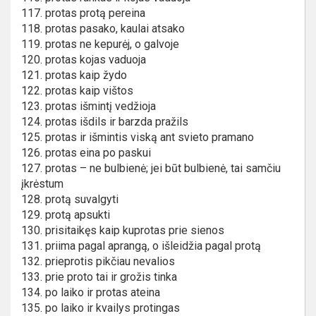
117. protas protą pereina
118. protas pasako, kaulai atsako
119. protas ne kepurėj, o galvoje
120. protas kojas vaduoja
121. protas kaip žydo
122. protas kaip vištos
123. protas išmintį vedžioja
124. protas išdils ir barzda pražils
125. protas ir išmintis viską ant svieto pramano
126. protas eina po paskui
127. protas – ne bulbienė; jei būt bulbienė, tai samčiu
įkrėstum
128. protą suvalgyti
129. protą apsukti
130. prisitaikęs kaip kuprotas prie sienos
131. priima pagal aprangą, o išleidžia pagal protą
132. prieprotis pikčiau nevalios
133. prie proto tai ir grožis tinka
134. po laiko ir protas ateina
135. po laiko ir kvailys protingas