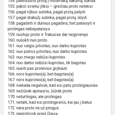
154. paleistuvis protą į moterišką šakumą sukiša
155. pakol svietui įtiksi – greičiau proto neteksi
156. pagal rūbus sutinka, pagal protą palydi
157. pagal drabužį sutinka, pagal protą išlydi
158. pagadinti ir durnius pagadins, bet pataisyti ir
protingas nebepataisys
159. nustojo proto ir Trakuose dar negyvenęs
160. nušokti nuo proto
161. nuo valgio pilvotas, nuo darbo kuprotas
162. nuo putros pilvotas, nuo darbo kuprotas
163. nuo miego nebūsi kuprotas
164. nuo darbo nebūsi kuprotas, tik bagotas
165. nueiti pas protėvius grybauti
166. nors kuprotas(a), bet bagotas(a)
167. nors kuprotas(a), bet bagotas(a)
168. niekada negalvok, kad esi pats protingiausias
169. nežiūrėk apinasrio, žiūrėk proto
170. neturtingas, ale protingas
171. netark, kad esi protingesnis, kai jau į batus
172. nėra proto nė už pinigus
173. neprotyvyk prieš Dievą