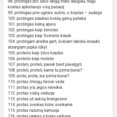
98. protingas pro savo langą mato daugiau, negu
kvailas apkeliavęs visą pasaulį
99. protingas prie ugnies sušils, o žioplas – sudegs
100. protingas plaukas kvailą galvą palieka
101. protingas kalną apeis
102. protingas kaip ženotas
103. protingas kaip Svirnelio kiaulė
104. protingam arielka gert, švariam taboka šniaukt,
atsargiam pipka rūkyt
105. protelis kaip žilos kiaulės
106. protelio kaip molelio
107. proteli, proteli, pareik bent pavalgyti
108. proteli, proteli, kame tu pirma buvai?
109. prote, prote, kur pirma buvai?
110. protas žmogų tiesiai veda
111. protas yra, jėgos nereikia
112. protas viską vaduoja
113. protas už auksą brangesnis
114. protas sveikas kūne sveikame
115. protas razumą kamuoja
116. protas rankas ir kojas vaduoja