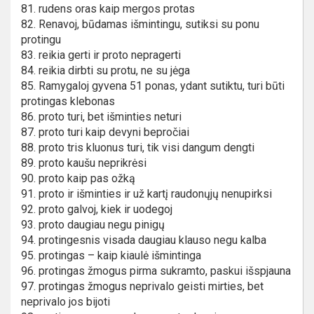
81. rudens oras kaip mergos protas
82. Renavoj, būdamas išmintingu, sutiksi su ponu
protingu
83. reikia gerti ir proto nepragerti
84. reikia dirbti su protu, ne su jėga
85. Ramygaloj gyvena 51 ponas, ydant sutiktu, turi būti
protingas klebonas
86. proto turi, bet išminties neturi
87. proto turi kaip devyni bepročiai
88. proto tris kluonus turi, tik visi dangum dengti
89. proto kaušu neprikrėsi
90. proto kaip pas ožką
91. proto ir išminties ir už kartį raudonųjų nenupirksi
92. proto galvoj, kiek ir uodegoj
93. proto daugiau negu pinigų
94. protingesnis visada daugiau klauso negu kalba
95. protingas – kaip kiaulė išmintinga
96. protingas žmogus pirma sukramto, paskui išspjauna
97. protingas žmogus neprivalo geisti mirties, bet
neprivalo jos bijoti