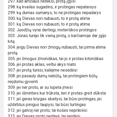
297. kad amžiaus neteksi, protą įgysi
298. ką kvailas sugadins, ir protingas nepataisys
299. ką durnas sumanys, to nė protingas nepadarys
300. ką Dievas nori nubausti, to ir protą atima
301. ką Dievas nori nubausti, to ir protą atima
302. Juodžių vyrai derlingi, moteriškos protingos
303. Jonas turėjo tik vieną protą, o karčiamoje dar įgijo
kitą
304. jeigu Dievas nori žmogų nubausti, tai pirma atima
protą
305. jei žmogus žmoniškas, tai jo ir protas kitoniškas
306. jei protas aklas, veltui akys mato
307. jei protą turėsi, kalėjime nesėdėsi
308. jei pasauly durnų nebūtų, tai protingiem būtų
neįdomu gyventi
309. jei nėr proto, ar su lopeta įmesi
310. jei išminties kur trūksta, ten ir protas greit dūksta
311. jei geras knygas skaitysi, tai būsi protingas, jei
uždirbtus pinigus taupysi, tai būsi turtingas
312. jei galvoj nėr proto, tai košės neprikrėsi
313. jei Dievas proto nedavė, tai neįdėsi