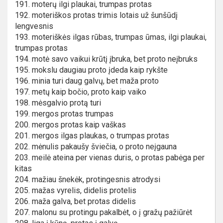
191. moterų ilgi plaukai, trumpas protas
192. moteriškos protas trimis lotais už šunšūdį
lengvesnis
193. moteriškės ilgas rūbas, trumpas ūmas, ilgi plaukai,
trumpas protas
194. motė savo vaikui krūtį įbruka, bet proto neįbruks
195. mokslu daugiau proto įdeda kaip rykšte
196. minia turi daug galvų, bet maža proto
197. metų kaip bočio, proto kaip vaiko
198. mėsgalvio protą turi
199. mergos protas trumpas
200. mergos protas kaip vaškas
201. mergos ilgas plaukas, o trumpas protas
202. mėnulis pakaušy šviečia, o proto neįgauna
203. meilė ateina per vienas duris, o protas pabėga per
kitas
204. mažiau šnekėk, protingesnis atrodysi
205. mažas vyrelis, didelis protelis
206. maža galva, bet protas didelis
207. malonu su protingu pakalbėt, o į gražų pažiūrėt