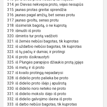
314. jei Dievas nekvepia proto, vėjas nesupūs
315. jaunas protas greitai sprendžia
316. jaunas pagal amžių, bet senas protu
317. jaunas gvoltu, senas protu
318. išsimelsk bagotą, o ne kuprotą
319. išmušti iš proto
320. išmintis tur protą vadžioti
321. iš žemės nebūsi bagotas, tik kuprotas
322. iš uždarbio nebūsi bagotas, tik kuprotas
323. iš tų pačių ir durniai, ir protingi
324. iš proto išsikraustyti
325. iš Plungės parapijos džiaukis protą įgijęs
326. iš metų ir iš proto
327. iš kvailo protingą nepadarysi
328. iš didelio proto palieka be proto
329. iš didelio proto išėjo į apušrotą
330. iš didelio noro neteko nė proto
331. iš didelio mokslo išėjo iš proto
332. iš didelio galvojimo išeina iš proto
333. iš darbo nebūsi bagotas, tik kuprotas