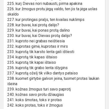
225. kurį Dievas nori nubausti, pirma apakina
226. kur žmogus protu jėgą valdo, ten jis ta jėga uolas
skaldo
227. kur protingas pralįs, ten kvailas nuklimps
228. kur buvai, kai protą dalijo?
229. kur buvai, kai ponas protą dalino
230. kur buvai, kai Dievas protą dalijo?
231. kuproto nei grabas neištiesia
232. kuprotas gimė, kuprotas ir mirs
233. kuprotą tik karsto lenta gali ištiesti
234. kuprotą tik kapas ištaiso
235. kuprotą tik kapai ištaiso
236. kuprotą tik grabo lenta išlygins
237. kuprotą oželį tik vilko dantys pataiso
238. kuomet girtybė galvon įeina, tuomet protas laukan
išeina
239. kožnas žmogus turi savo paprotį
240. kožnas savo protu džiaugias
241. koks šmotas, toks ir protas
242. koks protas, toks ir žmogus