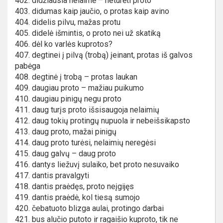
402. didžiausia nelaimė – neturėti proto
403. didumas kaip jaučio, o protas kaip avino
404. didelis pilvu, mažas protu
405. didelė išmintis, o proto nei už skatiką
406. dėl ko varlės kuprotos?
407. degtinei į pilvą (trobą) įeinant, protas iš galvos
pabėga
408. degtinė į trobą – protas laukan
409. daugiau proto – mažiau puikumo
410. daugiau pinigų negu proto
411. daug turįs proto išsisaugoja nelaimių
412. daug tokių protingų nupuola ir nebeišsikapsto
413. daug proto, mažai pinigų
414. daug proto turėsi, nelaimių neregėsi
415. daug galvų – daug proto
416. dantys liežuvį sulaiko, bet proto nesuvaiko
417. dantis pravalgyti
418. dantis praėdęs, proto neįgijęs
419. dantis praėdė, kol tiesą sumojo
420. čebatuoto blizga aulai, protingo darbai
421. bus alučio putoto ir ragaišio kuproto, tik ne