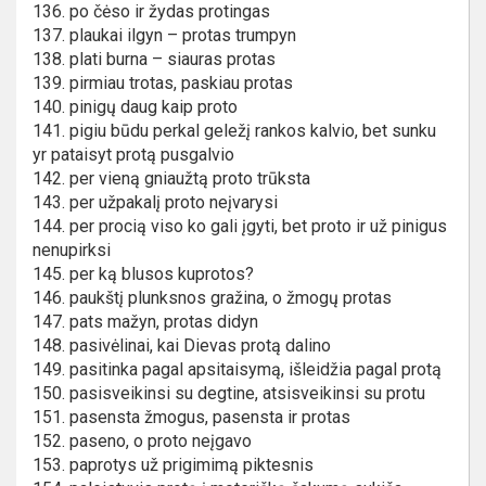
136. po čėso ir žydas protingas
137. plaukai ilgyn – protas trumpyn
138. plati burna – siauras protas
139. pirmiau trotas, paskiau protas
140. pinigų daug kaip proto
141. pigiu būdu perkal geležį rankos kalvio, bet sunku
yr pataisyt protą pusgalvio
142. per vieną gniaužtą proto trūksta
143. per užpakalį proto neįvarysi
144. per procią viso ko gali įgyti, bet proto ir už pinigus
nenupirksi
145. per ką blusos kuprotos?
146. paukštį plunksnos gražina, o žmogų protas
147. pats mažyn, protas didyn
148. pasivėlinai, kai Dievas protą dalino
149. pasitinka pagal apsitaisymą, išleidžia pagal protą
150. pasisveikinsi su degtine, atsisveikinsi su protu
151. pasensta žmogus, pasensta ir protas
152. paseno, o proto neįgavo
153. paprotys už prigimimą piktesnis