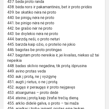
437. bėda proto randa
438. bėda nors ir pakamantinės, bet ir proto pridės
439. be skatiko nėra nė proto
440. be pinigų nėra nė proto
441. be pinigo nėra nė proto
442. be grašio nėr nė proto
443. be dvylekio nėra nė proto
444. barzdą neši, o proto neturi
445. barzda kaip ožio, o protelio nė jokio
446. bagotas be proto protingas
447. bagotam proto nereikia ir, jei kvailas, niekas už tai
nepeikia
448. badas skilvio negadina, tik protą išprusina
449. avino protas veda
450. auk į protą, ne į vyzgynę
451. augti į rietus, o ne į protą
452. augęs ir peraugęs ir proto neįgavęs
453. atsargumas – proto dėdė
454. ateina į protą kaip žirafai trečią dieną
455. arklio didelė galva, o proto – tai maža
456. arielkai į trobą įeinant, protas eina laukan