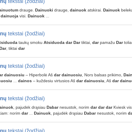
inų
tekstai (žodžiai)
ainuotum
drauge.
Dainuoki
drauge,
dainuok
atskirai.
Dainuok
beleka
p
dainuoja
visi.
Dainuok
...
inų
tekstai (žodžiai)
tsiduoda
taukų smoku
Atsiduoda
dar
Dar
tiktai,
dar
pamažu
Dar
toli
Dar
, tiktai
dar
inų
tekstai (žodžiai)
ar
dainuosiu
– Hiperbolė Aš
dar
dainuosiu
, Nors balsas prikimo,
Dai
nuosiu
...
dainos
– kuždesiu virtusios Aš
dar
dainuosiu
, Aš
dar
dainu
inų
tekstai (žodžiai)
ainuok
, pajudėk drąsiau
Dabar
nesustok, norim
dar
dar
dar
Kviesk vi
kiam: norim
dar
...
Dainuok
, pajudėk drąsiau
Dabar
nesustok, norim
d
inų
tekstai (žodžiai)