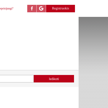
Registruokis
eprisijungi?