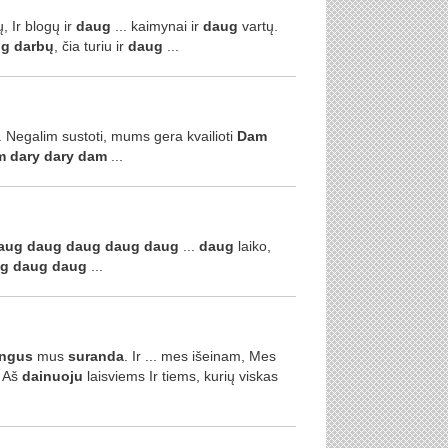
 Ir blogų ir
daug
... kaimynai ir
daug
vartų.
ug
darbų
, čia turiu ir
daug
...
. Negalim sustoti, mums gera kvailioti
Dam
m
dary
dary
dam
...
aug
daug
daug
daug
daug
...
daug
laiko,
g
daug
daug
...
ngus
mus
suranda
. Ir ... mes išeinam, Mes
. Aš
dainuoju
laisviems Ir tiems, kurių viskas