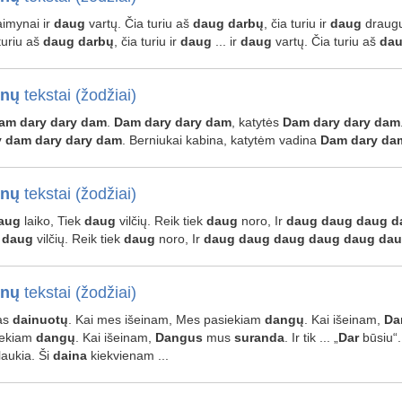
kaimynai ir
daug
vartų. Čia turiu aš
daug
darbų
, čia turiu ir
daug
draugų,
turiu aš
daug
darbų
, čia turiu ir
daug
... ir
daug
vartų. Čia turiu aš
da
inų
tekstai (žodžiai)
am
dary
dary
dam
.
Dam
dary
dary
dam
, katytės
Dam
dary
dary
dam
y
dam
dary
dary
dam
. Berniukai kabina, katytėm vadina
Dam
dary
da
inų
tekstai (žodžiai)
aug
laiko, Tiek
daug
vilčių. Reik tiek
daug
noro, Ir
daug
daug
daug
d
k
daug
vilčių. Reik tiek
daug
noro, Ir
daug
daug
daug
daug
daug
dau
inų
tekstai (žodžiai)
kas
dainuotų
. Kai mes išeinam, Mes pasiekiam
dangų
. Kai išeinam,
Da
iekiam
dangų
. Kai išeinam,
Dangus
mus
suranda
. Ir tik ... „
Dar
būsiu“
aukia. Ši
daina
kiekvienam ...