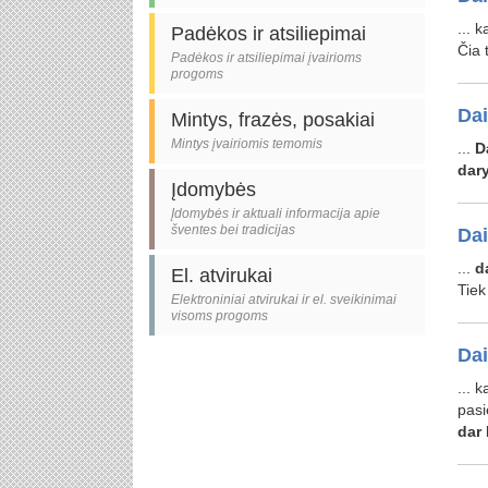
... 
Padėkos ir atsiliepimai
Čia 
Padėkos ir atsiliepimai įvairioms
progoms
Da
Mintys, frazės, posakiai
Mintys įvairiomis temomis
...
D
dar
Įdomybės
Įdomybės ir aktuali informacija apie
šventes bei tradicijas
Da
...
d
El. atvirukai
Tie
Elektroniniai atvirukai ir el. sveikinimai
visoms progoms
Da
... 
pas
dar
l