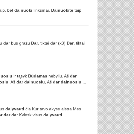
ip, bet
dainuoki
linksmai.
Dainuokite
taip,
au
dar
bus gražu
Dar
, tiktai
dar
(x3)
Dar
, tiktai
nuosiu
ir tąsyk
Būdamas
nebyliu. Aš
dar
osiu
, Aš
dar
dainuosiu
, Aš
dar
dainuosiu
...
sus
dalyvauti
čia Kur tavo akyse aistra Mes
ar
dar
dar
Kviesk visus
dalyvauti
...