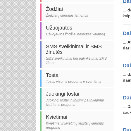
Da
Žodžiai
...
d
Žodžiai įvairiomis temomis
kai
Užuojautos
Da
Užuojautos žodžiai netekties valandą
...
A
SMS sveikinimai ir SMS
dar
žinutės
SMS sveikinimai bei palinkėjimai SMS
žinute
Da
...
d
Tostai
dai
Tostai visoms progoms ir šventėms
Juokingi tostai
Da
Juokingi tostai ir linksmi palinkėjimai
įvairioms progoms
...
D
šau
Kvietimai
Kvietimai ir kvietimų tekstai įvairioms
progoms
Da