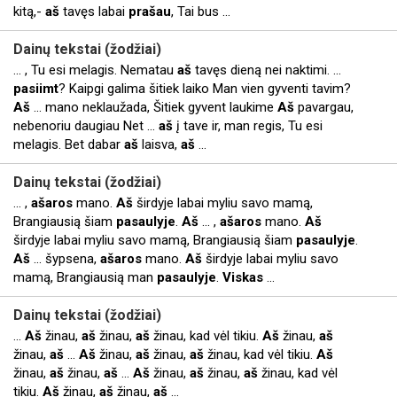
kitą,-
aš
tavęs labai
prašau
, Tai bus ...
Dainų tekstai (žodžiai)
... , Tu esi melagis. Nematau
aš
tavęs dieną nei naktimi. ...
pasiimt
? Kaipgi galima šitiek laiko Man vien gyventi tavim?
Aš
... mano neklaužada, Šitiek gyvent laukime
Aš
pavargau,
nebenoriu daugiau Net ...
aš
į tave ir, man regis, Tu esi
melagis. Bet dabar
aš
laisva,
aš
...
Dainų tekstai (žodžiai)
... ,
ašaros
mano.
Aš
širdyje labai myliu savo mamą,
Brangiausią šiam
pasaulyje
.
Aš
... ,
ašaros
mano.
Aš
širdyje labai myliu savo mamą, Brangiausią šiam
pasaulyje
.
Aš
... šypsena,
ašaros
mano.
Aš
širdyje labai myliu savo
mamą, Brangiausią man
pasaulyje
.
Viskas
...
Dainų tekstai (žodžiai)
...
Aš
žinau,
aš
žinau,
aš
žinau, kad vėl tikiu.
Aš
žinau,
aš
žinau,
aš
...
Aš
žinau,
aš
žinau,
aš
žinau, kad vėl tikiu.
Aš
žinau,
aš
žinau,
aš
...
Aš
žinau,
aš
žinau,
aš
žinau, kad vėl
tikiu.
Aš
žinau,
aš
žinau,
aš
...