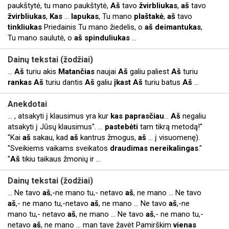
paukštytė, tu mano paukštytė,
Aš
tavo
žvirbliukas
,
aš
tavo
žvirbliukas
,
Kas
...
lapukas
, Tu mano
plaštakė
,
aš
tavo
tinkliukas
Priedainis Tu mano žiedelis, o
aš
deimantukas
,
Tu mano saulutė, o
aš
spinduliukas
...
Dainų tekstai (žodžiai)
...
Aš
turiu akis
Matančias
naujai
Aš
galiu paliest
Aš
turiu
rankas
Aš
turiu dantis
Aš
galiu
įkast
Aš
turiu batus
Aš
...
Anekdotai
... , atsakyti į klausimus yra kur
kas
paprasčiau
...
Aš
negaliu
atsakyti į Jūsų klausimus". ...
pastebėti
tam tikrą metodą!"
"Kai
aš
sakau, kad
aš
kantrus žmogus,
aš
... į visuomenę).
"Sveikiems vaikams sveikatos
draudimas
nereikalingas
."
"
Aš
tikiu taikaus žmonių ir ...
Dainų tekstai (žodžiai)
... Ne tavo
aš
,-ne mano tu,- netavo
aš
, ne mano ... Ne tavo
aš
,- ne mano tu,-netavo
aš
, ne mano ... Ne tavo
aš
,-ne
mano tu,- netavo
aš
, ne mano ... Ne tavo
aš
,- ne mano tu,-
netavo
aš
, ne mano ... man tave žavėt Pamirškim
vienas