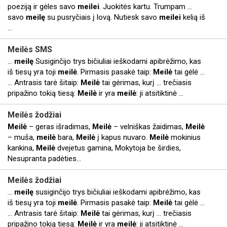
poeziją ir gėles savo
meilei
. Juokitės kartu. Trumpam ...
savo
meilę
su pusryčiais į lovą. Nutiesk savo
meilei
kelią iš
...
Meilės
SMS
...
meilę
Susiginčijo trys bičiuliai ieškodami apibrėžimo, kas
iš tiesų yra toji
meilė
. Pirmasis pasakė taip:
Meilė
tai gėlė ...
... Antrasis tarė šitaip:
Meilė
tai gėrimas, kurį ... trečiasis
pripažino tokią tiesą:
Meilė
ir yra
meilė
: ji atsitiktinė ...
Meilės
žodžiai
Meilė
– geras išradimas,
Meilė
– velniškas žaidimas,
Meilė
– muša,
meilė
bara,
Meilė
į kapus nuvaro.
Meilė
mokinius
kankina,
Meilė
dvejetus gamina, Mokytoja be širdies,
Nesupranta padėties…
Meilės
žodžiai
...
meilę
susiginčijo trys bičiuliai ieškodami apibrėžimo, kas
iš tiesų yra toji
meilė
. Pirmasis pasakė taip:
Meilė
tai gėlė ...
… Antrasis tarė šitaip:
Meilė
tai gėrimas, kurį ... trečiasis
pripažino tokią tiesą:
Meilė
ir yra
meilė
: ji atsitiktinė ...