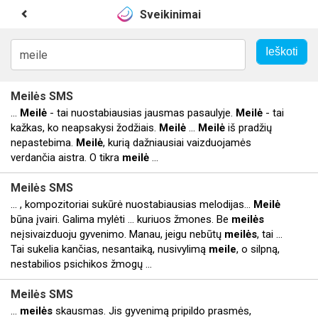
Sveikinimai
Meilės
SMS
...
Meilė
- tai nuostabiausias jausmas pasaulyje.
Meilė
- tai
kažkas, ko neapsakysi žodžiais.
Meilė
...
Meilė
iš pradžių
nepastebima.
Meilė
, kurią dažniausiai vaizduojamės
verdančia aistra. O tikra
meilė
...
Meilės
SMS
... , kompozitoriai sukūrė nuostabiausias melodijas…
Meilė
būna įvairi. Galima mylėti ... kuriuos žmones. Be
meilės
neįsivaizduoju gyvenimo. Manau, jeigu nebūtų
meilės
, tai ...
Tai sukelia kančias, nesantaiką, nusivylimą
meile
, o silpną,
nestabilios psichikos žmogų ...
Meilės
SMS
...
meilės
skausmas. Jis gyvenimą pripildo prasmės,