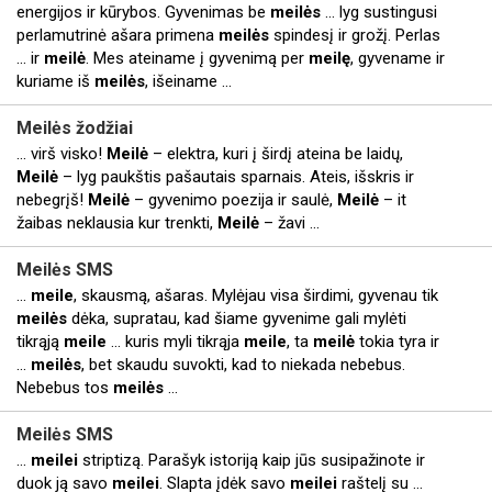
energijos ir kūrybos. Gyvenimas be
meilės
... lyg sustingusi
perlamutrinė ašara primena
meilės
spindesį ir grožį. Perlas
... ir
meilė
. Mes ateiname į gyvenimą per
meilę
, gyvename ir
kuriame iš
meilės
, išeiname ...
Meilės
žodžiai
... virš visko!
Meilė
– elektra, kuri į širdį ateina be laidų,
Meilė
– lyg paukštis pašautais sparnais. Ateis, išskris ir
nebegrįš!
Meilė
– gyvenimo poezija ir saulė,
Meilė
– it
žaibas neklausia kur trenkti,
Meilė
– žavi ...
Meilės
SMS
...
meile
, skausmą, ašaras. Mylėjau visa širdimi, gyvenau tik
meilės
dėka, supratau, kad šiame gyvenime gali mylėti
tikrąją
meile
... kuris myli tikrąja
meile
, ta
meilė
tokia tyra ir
...
meilės
, bet skaudu suvokti, kad to niekada nebebus.
Nebebus tos
meilės
...
Meilės
SMS
...
meilei
striptizą. Parašyk istoriją kaip jūs susipažinote ir
duok ją savo
meilei
. Slapta įdėk savo
meilei
raštelį su ...