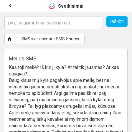
Sveikinimai
SMS sveikinimai ir SMS žinutės
Meilės SMS
Kas toji meilė? Iš kur ji kyla? Ar tai tik jausmas? Ar kas
daugiau?…
Daug klausimų kyla pagalvojus apie meilę, bet nei
vienas šio jausmo negali tiksliai nupasakoti, nei vienas
nemoka to apibūdinti. Argi galima paaiškinti patį
šilčiausią, patį maloniausią jausmą, kuris kyla mūsų
širdyse? Tai lyg plazdantys drugeliai mūsų kūnuose.
Apie meilę parašyta daug eilių, sukurta daug dainų. Nuo
neatmenamų laikų kavalieriai mylimom damom
dainuodavo serenadas, kuriomis buvo išreiškiamas