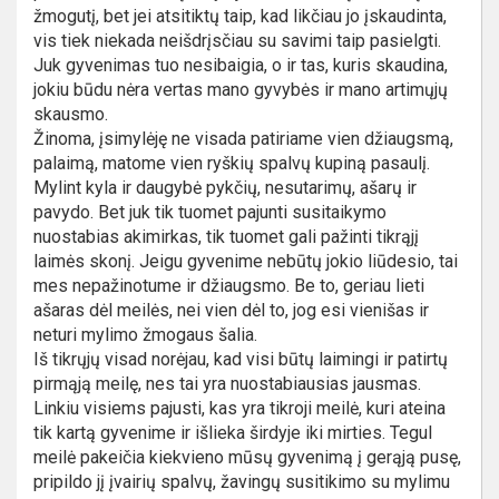
žmogutį, bet jei atsitiktų taip, kad likčiau jo įskaudinta,
vis tiek niekada neišdrįsčiau su savimi taip pasielgti.
Juk gyvenimas tuo nesibaigia, o ir tas, kuris skaudina,
jokiu būdu nėra vertas mano gyvybės ir mano artimųjų
skausmo.
Žinoma, įsimylėję ne visada patiriame vien džiaugsmą,
palaimą, matome vien ryškių spalvų kupiną pasaulį.
Mylint kyla ir daugybė pykčių, nesutarimų, ašarų ir
pavydo. Bet juk tik tuomet pajunti susitaikymo
nuostabias akimirkas, tik tuomet gali pažinti tikrąjį
laimės skonį. Jeigu gyvenime nebūtų jokio liūdesio, tai
mes nepažinotume ir džiaugsmo. Be to, geriau lieti
ašaras dėl meilės, nei vien dėl to, jog esi vienišas ir
neturi mylimo žmogaus šalia.
Iš tikrųjų visad norėjau, kad visi būtų laimingi ir patirtų
pirmąją meilę, nes tai yra nuostabiausias jausmas.
Linkiu visiems pajusti, kas yra tikroji meilė, kuri ateina
tik kartą gyvenime ir išlieka širdyje iki mirties. Tegul
meilė pakeičia kiekvieno mūsų gyvenimą į gerąją pusę,
pripildo jį įvairių spalvų, žavingų susitikimo su mylimu