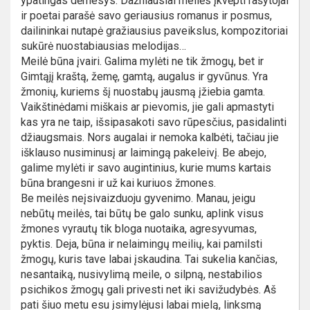
ypatingas dėmesys. Dažniausiai meilės įkvėpti rašytojai
ir poetai parašė savo geriausius romanus ir posmus,
dailininkai nutapė gražiausius paveikslus, kompozitoriai
sukūrė nuostabiausias melodijas…
Meilė būna įvairi. Galima mylėti ne tik žmogų, bet ir
Gimtąjį kraštą, žemę, gamtą, augalus ir gyvūnus. Yra
žmonių, kuriems šį nuostabų jausmą įžiebia gamta.
Vaikštinėdami miškais ar pievomis, jie gali apmastyti
kas yra ne taip, išsipasakoti savo rūpesčius, pasidalinti
džiaugsmais. Nors augalai ir nemoka kalbėti, tačiau jie
išklauso nusiminusį ar laimingą pakeleivį. Be abejo,
galime mylėti ir savo augintinius, kurie mums kartais
būna brangesni ir už kai kuriuos žmones.
Be meilės neįsivaizduoju gyvenimo. Manau, jeigu
nebūtų meilės, tai būtų be galo sunku, aplink visus
žmones vyrautų tik bloga nuotaika, agresyvumas,
pyktis. Deja, būna ir nelaimingų meilių, kai pamilsti
žmogų, kuris tave labai įskaudina. Tai sukelia kančias,
nesantaiką, nusivylimą meile, o silpną, nestabilios
psichikos žmogų gali privesti net iki savižudybės. Aš
pati šiuo metu esu įsimylėjusi labai mielą, linksmą