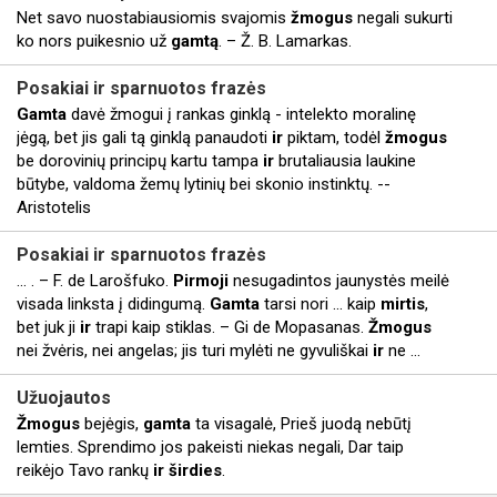
Net savo nuostabiausiomis svajomis
žmogus
negali sukurti
ko nors puikesnio už
gamtą
. – Ž. B. Lamarkas.
Posakiai
ir
sparnuotos frazės
Gamta
davė žmogui į rankas ginklą - intelekto moralinę
jėgą, bet jis gali tą ginklą panaudoti
ir
piktam, todėl
žmogus
be dorovinių principų kartu tampa
ir
brutaliausia laukine
būtybe, valdoma žemų lytinių bei skonio instinktų. --
Aristotelis
Posakiai
ir
sparnuotos frazės
... . – F. de Larošfuko.
Pirmoji
nesugadintos jaunystės meilė
visada linksta į didingumą.
Gamta
tarsi nori ... kaip
mirtis
,
bet juk ji
ir
trapi kaip stiklas. – Gi de Mopasanas.
Žmogus
nei žvėris, nei angelas; jis turi mylėti ne gyvuliškai
ir
ne ...
Užuojautos
Žmogus
bejėgis,
gamta
ta visagalė, Prieš juodą nebūtį
lemties. Sprendimo jos pakeisti niekas negali, Dar taip
reikėjo Tavo rankų
ir
širdies
.