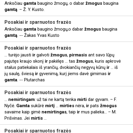
Anksčiau
gamta
baugino žmogų, o dabar
žmogus
baugina
gamtą
. – Ž. Y. Kusto.
Posakiai
ir
sparnuotos frazės
Anksčiau
gamta
baugino žmogų,o dabar
žmogus
baugina
gamtą
. -- Žakas Yvas Kusto
Posakiai
ir
sparnuotos frazės
... turėjo jausti
ir
galvoti
žmogus
,
pirmasis
ant savo lūpų
pajutęs kraujo skonį
ir
pakėlęs ... tas
žmogus
, kuris apkrovė
stalus patiekalais iš yrančių, dvokiančių negyvų kūnų
ir
... iš
jų saulę, šviesą
ir
gyvenimą, kurį jiems davė gimimas
ir
gamta
. -- Plutarchas
Posakiai
ir
sparnuotos frazės
...
nemirtingam
: už tai ne kartą tenka
mirti
dar gyvam. – F.
Nyčė.
Gamta
sukūrė
mirtį
...
mirties
nėra,
ir
pats
žmogus
savaime kaip gimė
nemirtingas
, taip
ir
mus palieka… – M.
Prišvinas. Jei
mirtis
...
Posakiai
ir
sparnuotos frazės