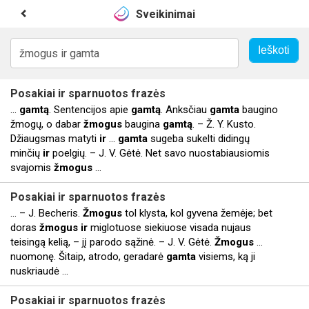
Sveikinimai
Posakiai
ir
sparnuotos frazės
...
gamtą
. Sentencijos apie
gamtą
. Anksčiau
gamta
baugino
žmogų, o dabar
žmogus
baugina
gamtą
. – Ž. Y. Kusto.
Džiaugsmas matyti
ir
...
gamta
sugeba sukelti didingų
minčių
ir
poelgių. – J. V. Gėtė. Net savo nuostabiausiomis
svajomis
žmogus
...
Posakiai
ir
sparnuotos frazės
... – J. Becheris.
Žmogus
tol klysta, kol gyvena žemėje; bet
doras
žmogus
ir
miglotuose siekiuose visada nujaus
teisingą kelią, – jį parodo sąžinė. – J. V. Gėtė.
Žmogus
...
nuomonę. Šitaip, atrodo, geradarė
gamta
visiems, ką ji
nuskriaudė ...
Posakiai
ir
sparnuotos frazės