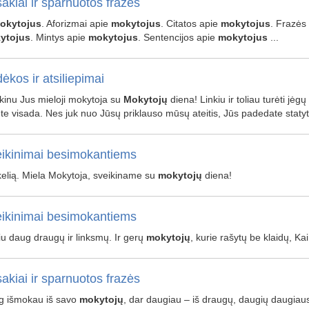
akiai ir sparnuotos frazės
okytojus
. Aforizmai apie
mokytojus
. Citatos apie
mokytojus
. Frazės
ytojus
. Mintys apie
mokytojus
. Sentencijos apie
mokytojus
...
ėkos ir atsiliepimai
kinu Jus mieloji mokytoja su
Mokytojų
diena! Linkiu ir toliau turėti jėg
te visada. Nes juk nuo Jūsų priklauso mūsų ateitis, Jūs padedate staty
ikinimai besimokantiems
į kelią. Miela Mokytoja, sveikiname su
mokytojų
diena!
ikinimai besimokantiems
iu daug draugų ir linksmų. Ir gerų
mokytojų
, kurie rašytų be klaidų, Kai 
akiai ir sparnuotos frazės
g išmokau iš savo
mokytojų
, dar daugiau – iš draugų, daugių daugiau