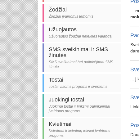
Pos
Žodžiai
...
m
Žodžiai įvairiomis temomis
mok
Užuojautos
Pad
Užuojautos žodžiai netekties valandą
Svei
SMS sveikinimai ir SMS
darė
žinutės
SMS sveikinimai bei palinkėjimai SMS
žinute
Sve
... 
Tostai
Tostai visoms progoms ir šventėms
Sve
Juokingi tostai
Juokingi tostai ir linksmi palinkėjimai
Link
įvairioms progoms
Kvietimai
Pos
Kvietimai ir kvietimų tekstai įvairioms
Dau
progoms