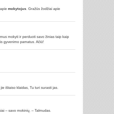
 apie
mokytojus
. Gražūs žodžiai apie
ų mus mokyti ir perduoti savo žinias taip kaip
tis gyvenimo pamatus. Ačiū!
jie ištaiso klaidas, Tu turi surasti jas.
siai – savo mokinių. – Talmudas.