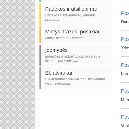
Padėkos ir atsiliepimai
Pos
Padėkos ir atsiliepimai įvairioms
progoms
Dau
Mintys, frazės, posakiai
Mintys įvairiomis temomis
Pos
Ydos
Įdomybės
Įdomybės ir aktuali informacija apie
šventes bei tradicijas
Pos
El. atvirukai
Kas 
Elektroniniai atvirukai ir el. sveikinimai
visoms progoms
Pos
Mena
Pos
Venk