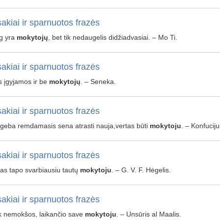
akiai ir sparnuotos frazės
g yra
mokytojų
, bet tik nedaugelis didžiadvasiai. – Mo Ti.
akiai ir sparnuotos frazės
 įgyjamos ir be
mokytojų
. – Seneka.
akiai ir sparnuotos frazės
geba remdamasis sena atrasti nauja,vertas būti
mokytoju
. – Konfuciju
akiai ir sparnuotos frazės
s tapo svarbiausiu tautų
mokytoju
. – G. V. F. Hėgelis.
akiai ir sparnuotos frazės
 nemokšos, laikančio save
mokytoju
. – Unsūris al Maalis.