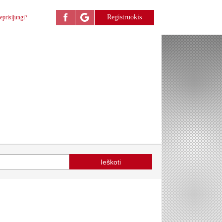
Registruokis
eprisijungi?