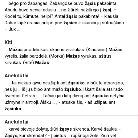
... bėgo pro žabangas. Žabangose buvo
žąsis
pakabinta.
Abudu buvo seniai ėdusiu ... nė žiūrėti nežiūrėjo į
žąsį
. –
Kodėl tu, kūmute, nelipi? Antai
žąsis
pakabinta! – klausia ... .
Dabar lapė drąsiai prilipo prie
žąsies
ir skaniai ją sutriuškino.
– Juk ...
Kiti
...
Mažas
puodeliukas, skanus viraliukas. (Kiaušinis)
Mažas
vyrelis, žalia barzdelė. (Morka)
Mažas
vyrukas, aštrus
kirvukas. (Bitė)
Mažas
...
Anekdotai
... - tai niekuo gyvu neužlipti ant
žąsiuko
, ir būkite atsargios,
nes jų ... iš jų užlipo ant mažo
žąsiuko
. Iškart šalia atsirado
šventas Petras ... . Tačiau jau kitą dieną ant
žąsiuko
netyčia
užmynė ir antroji. Aišku ... , - atsakė šis, - aš užlipau ant
žąsiuko
...
Anekdotai
... karvė pievoje žolytę, žiūri
žąsys
skrenda. Karvė šaukia: -
Žąsys
, kur skrendat? - Į pietus ... rupšnoja žolę. Žiūri vėl