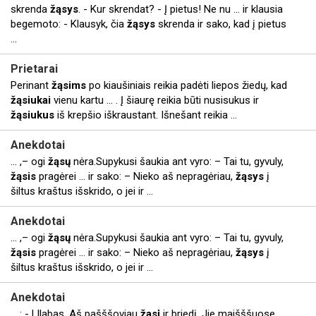
skrenda
žąsys
. - Kur skrendat? - Į pietus! Ne nu ... ir klausia
begemoto: - Klausyk, čia
žąsys
skrenda ir sako, kad į pietus
...
Prietarai
Perinant
žąsims
po kiaušiniais reikia padėti liepos žiedų, kad
žąsiukai
vienu kartu ... . Į šiaurę reikia būti nusisukus ir
žąsiukus
iš krepšio iškraustant. Išnešant reikia ...
Anekdotai
... ,– ogi
žąsų
nėra.Supykusi šaukia ant vyro: – Tai tu, gyvuly,
žąsis
pragėrei ... ir sako: – Nieko aš nepragėriau,
žąsys
į
šiltus kraštus išskrido, o jei ir ...
Anekdotai
... ,– ogi
žąsų
nėra.Supykusi šaukia ant vyro: – Tai tu, gyvuly,
žąsis
pragėrei ... ir sako: – Nieko aš nepragėriau,
žąsys
į
šiltus kraštus išskrido, o jei ir ...
Anekdotai
... : - Lllabas. Aš pašššoviau
žasį
ir briedį. Jie maišššuose...