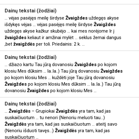
Dainų tekstai (žodžiai)
... vėjas pasėjęs meilę širdyse
Žvaigždes
uždegęs akyse
išdykęs vėjas ... vėjas pasėjęs meilę širdyse
Žvaigždes
uždegęs akyse kažkur skubėjo ... kai mes norėjome Ir į
žvaigždes
keliaut ir amžinai mylėt ... seklus žemai dangus
,bet
žvaigždės
per toli. Priedainis: 2 k. ...
Dainų tekstai (žodžiai)
... džiazo kartu Tau jūrą dovanosiu
Žvaigždes
po kojom
klosiu Mes dūksim ... la..la..) Tau jūrą dovanosiu
Žvaigždes
po kojom klosiu Mes ... kuždėti joje Tau jūrą dovanosiu
Žvaigždes
po kojom klosiu Mes dūksim ... la..la..) Tau jūrą
dovanosiu
Žvaigždes
po kojom klosiu Mes ...
Dainų tekstai (žodžiai)
...
Žvaigždės
– Grupiokai
Žvaigždės
yra tam, kad jas
suskaičiuotum ... tu nenori (Nenoriu meluoti tau…)
Žvaigždės
yra tam, kad jas suskaičiuotum ... ateitį savo
(Nenoriu išduoti tavęs…)
Žvaigždės
yra tam, kad jas
suskaičiuotum ...