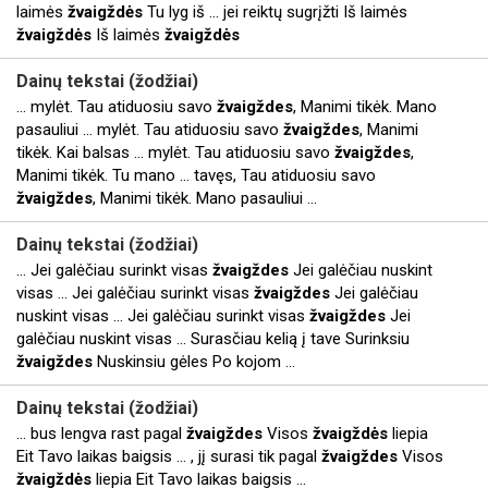
laimės
žvaigždės
Tu lyg iš ... jei reiktų sugrįžti Iš laimės
žvaigždės
Iš laimės
žvaigždės
Dainų tekstai (žodžiai)
... mylėt. Tau atiduosiu savo
žvaigždes
, Manimi tikėk. Mano
pasauliui ... mylėt. Tau atiduosiu savo
žvaigždes
, Manimi
tikėk. Kai balsas ... mylėt. Tau atiduosiu savo
žvaigždes
,
Manimi tikėk. Tu mano ... tavęs, Tau atiduosiu savo
žvaigždes
, Manimi tikėk. Mano pasauliui ...
Dainų tekstai (žodžiai)
... Jei galėčiau surinkt visas
žvaigždes
Jei galėčiau nuskint
visas ... Jei galėčiau surinkt visas
žvaigždes
Jei galėčiau
nuskint visas ... Jei galėčiau surinkt visas
žvaigždes
Jei
galėčiau nuskint visas ... Surasčiau kelią į tave Surinksiu
žvaigždes
Nuskinsiu gėles Po kojom ...
Dainų tekstai (žodžiai)
... bus lengva rast pagal
žvaigždes
Visos
žvaigždės
liepia
Eit Tavo laikas baigsis ... , jį surasi tik pagal
žvaigždes
Visos
žvaigždės
liepia Eit Tavo laikas baigsis ...