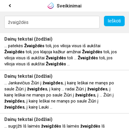
Sveikinimai
Dainų tekstai (žodžiai)
... patekės
Žvaigždės
toli, jos vilioja visus iš aukštai
Žvaigždės
toli, jos klajoja kažkur amžinai
Žvaigždės
toli, jos
vilioja visus iš aukštai
Žvaigždės
toli ...
Žvaigždės
toli, jos
vilioja visus iš aukštai
Žvaigždės
...
Dainų tekstai (žodžiai)
... Jankavičius Žiūri į
žvaigždes
, į kairę Ieškai ne manęs po
saule Žiūri į
žvaigždes
, į kairę ... radai Žiūri į
žvaigždes
, į
kairę Ieškai ne manęs po saule Žiūri į
žvaigždes
, į ... Žiūri į
žvaigždes
, į kairę Ieškai ne manęs po saule Žiūri į
žvaigždes
, į kairę Lauki ...
Dainų tekstai (žodžiai)
... sugrįžti Iš laimės
žvaigždės
Iš laimės
žvaigždės
Iš