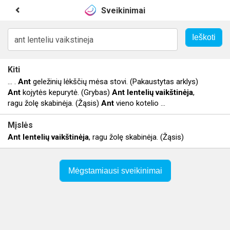
Sveikinimai
Kiti
... .
Ant
geležinių lėkščių mėsa stovi. (Pakaustytas arklys)
Ant
kojytės kepurytė. (Grybas)
Ant
lentelių
vaikštinėja
,
ragu žolę skabinėja. (Žąsis)
Ant
vieno kotelio ...
Mįslės
Ant
lentelių
vaikštinėja
, ragu žolę skabinėja. (Žąsis)
Mėgstamiausi sveikinimai