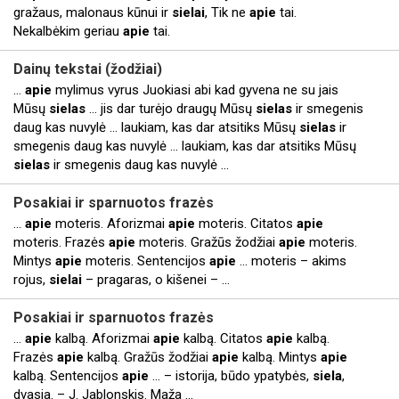
gražaus, malonaus kūnui ir
sielai
, Tik ne
apie
tai.
Nekalbėkim geriau
apie
tai.
Dainų tekstai (žodžiai)
...
apie
mylimus vyrus Juokiasi abi kad gyvena ne su jais
Mūsų
sielas
... jis dar turėjo draugų Mūsų
sielas
ir smegenis
daug kas nuvylė ... laukiam, kas dar atsitiks Mūsų
sielas
ir
smegenis daug kas nuvylė ... laukiam, kas dar atsitiks Mūsų
sielas
ir smegenis daug kas nuvylė ...
Posakiai ir sparnuotos frazės
...
apie
moteris. Aforizmai
apie
moteris. Citatos
apie
moteris. Frazės
apie
moteris. Gražūs žodžiai
apie
moteris.
Mintys
apie
moteris. Sentencijos
apie
... moteris – akims
rojus,
sielai
– pragaras, o kišenei – ...
Posakiai ir sparnuotos frazės
...
apie
kalbą. Aforizmai
apie
kalbą. Citatos
apie
kalbą.
Frazės
apie
kalbą. Gražūs žodžiai
apie
kalbą. Mintys
apie
kalbą. Sentencijos
apie
... – istorija, būdo ypatybės,
siela
,
dvasia. – J. Jablonskis. Maža ...