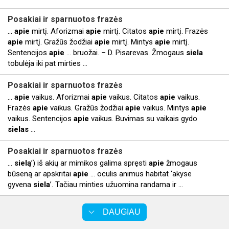
Posakiai ir sparnuotos frazės
...
apie
mirtį. Aforizmai
apie
mirtį. Citatos
apie
mirtį. Frazės
apie
mirtį. Gražūs žodžiai
apie
mirtį. Mintys
apie
mirtį.
Sentencijos
apie
... bruožai. – D. Pisarevas. Žmogaus
siela
tobulėja iki pat mirties ...
Posakiai ir sparnuotos frazės
...
apie
vaikus. Aforizmai
apie
vaikus. Citatos
apie
vaikus.
Frazės
apie
vaikus. Gražūs žodžiai
apie
vaikus. Mintys
apie
vaikus. Sentencijos
apie
vaikus. Buvimas su vaikais gydo
sielas
...
Posakiai ir sparnuotos frazės
...
sielą
’) iš akių ar mimikos galima spręsti
apie
žmogaus
būseną ar apskritai
apie
... oculis animus habitat ‘akyse
gyvena
siela
’. Tačiau minties užuomina randama ir ...
DAUGIAU