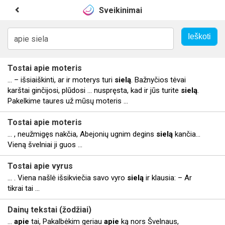
Sveikinimai
Tostai
apie
moteris
... – išsiaiškinti, ar ir moterys turi
sielą
. Bažnyčios tėvai
karštai ginčijosi, plūdosi ... nuspręsta, kad ir jūs turite
sielą
.
Pakelkime taures už mūsų moteris ...
Tostai
apie
moteris
... , neužmigęs nakčia, Abejonių ugnim degins
sielą
kančia...
Vieną švelniai ji guos ...
Tostai
apie
vyrus
... . Viena našlė išsikviečia savo vyro
sielą
ir klausia: – Ar
tikrai tai ...
Dainų tekstai (žodžiai)
...
apie
tai, Pakalbėkim geriau
apie
ką nors Švelnaus,