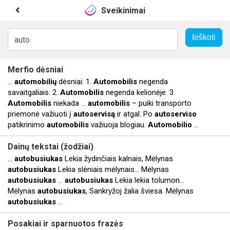
Sveikinimai
Merfio dėsniai
...
automobilių
dėsniai: 1.
Automobilis
negenda
savaitgaliais. 2.
Automobilis
negenda kelionėje. 3.
Automobilis
niekada ...
automobilis
– puiki transporto
priemonė važiuoti į
autoservisą
ir atgal. Po
autoserviso
patikrinimo
automobilis
važiuoja blogiau.
Automobilio
...
Dainų tekstai (žodžiai)
...
autobusiukas
Lekia žydinčiais kalnais, Mėlynas
autobusiukas
Lekia slėniais mėlynais… Mėlynas
autobusiukas
...
autobusiukas
Lekia lekia tolumon…
Mėlynas
autobusiukas
, Sankryžoj žalia šviesa. Mėlynas
autobusiukas
...
Posakiai ir sparnuotos frazės