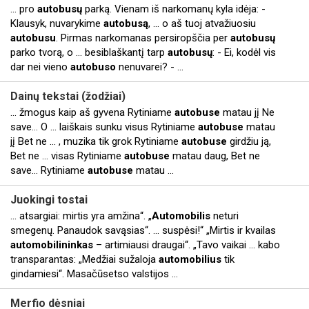
... pro
autobusų
parką. Vienam iš narkomanų kyla idėja: -
Klausyk, nuvarykime
autobusą
, ... o aš tuoj atvažiuosiu
autobusu
. Pirmas narkomanas persiropščia per
autobusų
parko tvorą, o ... besiblaškantį tarp
autobusų
: - Ei, kodėl vis
dar nei vieno
autobuso
nenuvarei? - ...
Dainų tekstai (žodžiai)
... žmogus kaip aš gyvena Rytiniame
autobuse
matau jį Ne
save… O ... laiškais sunku visus Rytiniame
autobuse
matau
jį Bet ne ... , muzika tik grok Rytiniame
autobuse
girdžiu ją,
Bet ne ... visas Rytiniame
autobuse
matau daug, Bet ne
save… Rytiniame
autobuse
matau ...
Juokingi tostai
... atsargiai: mirtis yra amžina“. „
Automobilis
neturi
smegenų. Panaudok savąsias“. ... suspėsi!“ „Mirtis ir kvailas
automobilininkas
– artimiausi draugai“. „Tavo vaikai ... kabo
transparantas: „Medžiai sužaloja
automobilius
tik
gindamiesi“. Masačūsetso valstijos ...
Merfio dėsniai