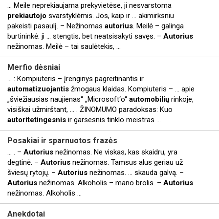
... Meile neprekiaujama prekyvietėse, ji nesvarstoma
prekiautojo
svarstyklėmis. Jos, kaip ir ... akimirksniu
pakeisti pasaulį. – Nežinomas
autorius
. Meilė – galinga
burtininkė: ji ... stengtis, bet neatsisakyti savęs. –
Autorius
nežinomas. Meilė – tai saulėtekis, ...
Merfio dėsniai
... : Kompiuteris – įrenginys pagreitinantis ir
automatizuojantis
žmogaus klaidas. Kompiuteris – ... apie
„šviežiausias naujienas“ „Microsoft‘o“
automobilių
rinkoje,
visiškai užmirštant, ... . ŽINOMUMO paradoksas: Kuo
autoritetingesnis
ir garsesnis tinklo meistras ...
Posakiai ir sparnuotos frazės
... . –
Autorius
nežinomas. Ne viskas, kas skaidru, yra
degtinė. –
Autorius
nežinomas. Tamsus alus geriau už
šviesų rytojų. –
Autorius
nežinomas. ... skauda galvą. –
Autorius
nežinomas. Alkoholis – mano brolis. –
Autorius
nežinomas. Alkoholis ...
Anekdotai