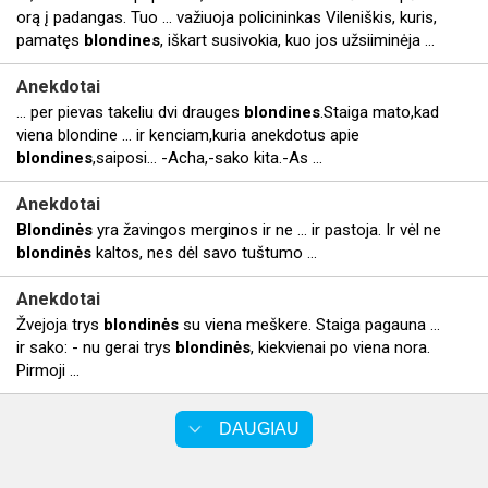
orą į padangas. Tuo ... važiuoja policininkas Vileniškis, kuris,
pamatęs
blondines
, iškart susivokia, kuo jos užsiiminėja ...
Anekdotai
... per pievas takeliu dvi drauges
blondines
.Staiga mato,kad
viena blondine ... ir kenciam,kuria anekdotus apie
blondines
,saiposi... -Acha,-sako kita.-As ...
Anekdotai
Blondinės
yra žavingos merginos ir ne ... ir pastoja. Ir vėl ne
blondinės
kaltos, nes dėl savo tuštumo ...
Anekdotai
Žvejoja trys
blondinės
su viena meškere. Staiga pagauna ...
ir sako: - nu gerai trys
blondinės
, kiekvienai po viena nora.
Pirmoji ...
DAUGIAU