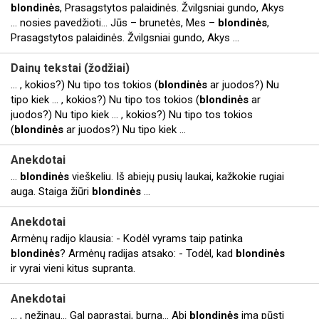
blondinės
, Prasagstytos palaidinės. Žvilgsniai gundo, Akys
... nosies pavedžioti… Jūs – brunetės, Mes –
blondinės
,
Prasagstytos palaidinės. Žvilgsniai gundo, Akys ...
Dainų tekstai (žodžiai)
... , kokios?) Nu tipo tos tokios (
blondinės
ar juodos?) Nu
tipo kiek ... , kokios?) Nu tipo tos tokios (
blondinės
ar
juodos?) Nu tipo kiek ... , kokios?) Nu tipo tos tokios
(
blondinės
ar juodos?) Nu tipo kiek ...
Anekdotai
...
blondinės
vieškeliu. Iš abiejų pusių laukai, kažkokie rugiai
auga. Staiga žiūri
blondinės
...
Anekdotai
Armėnų radijo klausia: - Kodėl vyrams taip patinka
blondinės
? Armėnų radijas atsako: - Todėl, kad
blondinės
ir vyrai vieni kitus supranta.
Anekdotai
... , nežinau... Gal paprastai, burna... Abi
blondinės
ima pūsti