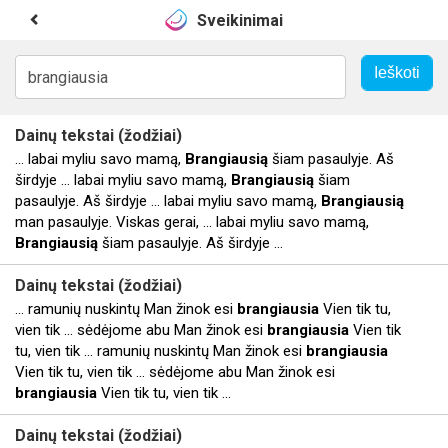
Sveikinimai
Dainų tekstai (žodžiai)
... labai myliu savo mamą,
Brangiausią
šiam pasaulyje. Aš
širdyje ... labai myliu savo mamą,
Brangiausią
šiam
pasaulyje. Aš širdyje ... labai myliu savo mamą,
Brangiausią
man pasaulyje. Viskas gerai, ... labai myliu savo mamą,
Brangiausią
šiam pasaulyje. Aš širdyje ...
Dainų tekstai (žodžiai)
... ramunių nuskintų Man žinok esi
brangiausia
Vien tik tu,
vien tik ... sėdėjome abu Man žinok esi
brangiausia
Vien tik
tu, vien tik ... ramunių nuskintų Man žinok esi
brangiausia
Vien tik tu, vien tik ... sėdėjome abu Man žinok esi
brangiausia
Vien tik tu, vien tik ...
Dainų tekstai (žodžiai)