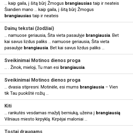
... kaip gaila, į šitą būrį Žmogus
brangiausias
taip ir neateis
Šiandien mano ... kaip gaila, į šitą būrį Žmogus
brangiausias
taip ir neateis
Dainų tekstai (žodžiai)
... namuose geriausia, Šita vieta pasaulyje
brangiausia
. Bet
kai savus lizdus paliks ... namuose geriausia, Šita vieta
pasaulyje
brangiausia
. Bet kai savus lizdus paliks ...
Sveikinimai Motinos dienos proga
... . Žinok, mieloji, Tu man esi
brangiausia
.
Sveikinimai Motinos dienos proga
... dvasia stipresni. Motinėle, esi mums
brangiausia
– Vien
tik Tau puokštė rožių ...
Kiti
... rankutės vesdamas mažylį berniuką, užeina į
brangiausią
Vilniaus miesto kirpyklą. Kirpėjai maloniai ...
Tostai draugams