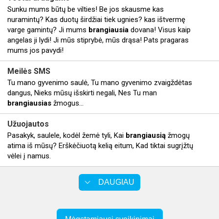
Sunku mums būtų be vilties! Be jos skausme kas
nuramintų? Kas duotų širdžiai tiek ugnies? kas ištvermę
varge gamintų? Ji mums
brangiausia
dovana! Visus kaip
angelas ji lydi! Ji mūs stiprybė, mūs drąsa! Pats pragaras
mums jos pavydi!
Meilės SMS
Tu mano gyvenimo saulė, Tu mano gyvenimo zvaigždėtas
dangus, Nieks mūsų išskirti negali, Nes Tu man
brangiausias
žmogus...
Užuojautos
Pasakyk, saulele, kodėl žemė tyli, Kai
brangiausią
žmogų
atima iš mūsų? Erškėčiuotą kelią eitum, Kad tiktai sugrįžtų
vėlei į namus.
DAUGIAU