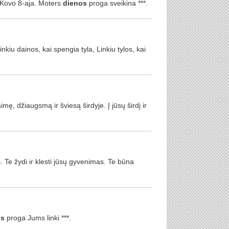
u Kovo 8-aja. Moters
dienos
proga sveikina ***.
Linkiu dainos, kai spengia tyla, Linkiu tylos, kai
imę, džiaugsmą ir šviesą širdyje. Į jūsų širdį ir
. Te žydi ir klesti jūsų gyvenimas. Te būna
os
proga Jums linki ***.