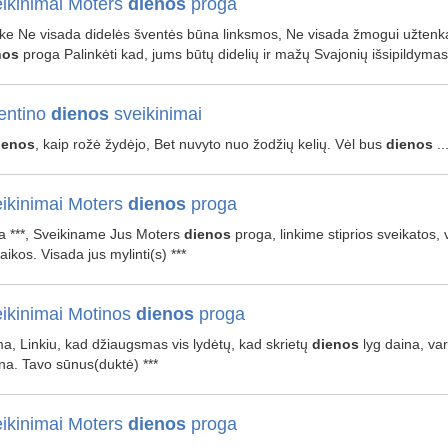
ikinimai Moters
dienos
proga
ke Ne visada didelės šventės būna linksmos, Ne visada žmogui užtenka
nos
proga Palinkėti kad, jums būtų didelių ir mažų Svajonių išsipildyma
entino
dienos
sveikinimai
ienos
, kaip rožė žydėjo, Bet nuvyto nuo žodžių kelių. Vėl bus
dienos
..
ikinimai Moters
dienos
proga
a ***, Sveikiname Jus Moters
dienos
proga, linkime stiprios sveikatos,
aikos. Visada jus mylinti(s) ***
ikinimai Motinos
dienos
proga
, Linkiu, kad džiaugsmas vis lydėtų, kad skrietų
dienos
lyg daina, varg
na. Tavo sūnus(duktė) ***
ikinimai Moters
dienos
proga