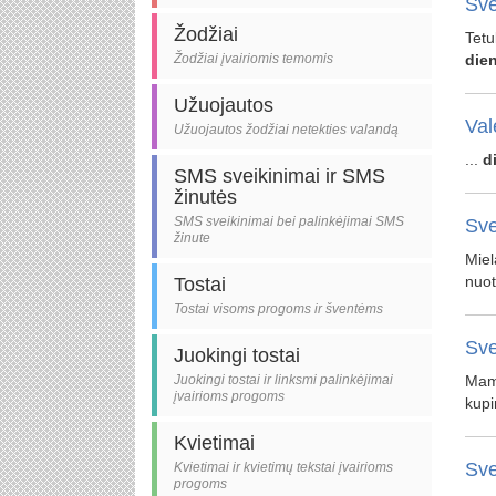
Sve
Žodžiai
Tetu
Žodžiai įvairiomis temomis
die
Užuojautos
Val
Užuojautos žodžiai netekties valandą
...
d
SMS sveikinimai ir SMS
žinutės
SMS sveikinimai bei palinkėjimai SMS
Sve
žinute
Miel
nuot
Tostai
Tostai visoms progoms ir šventėms
Sve
Juokingi tostai
Juokingi tostai ir linksmi palinkėjimai
Mama
įvairioms progoms
kupi
Kvietimai
Sve
Kvietimai ir kvietimų tekstai įvairioms
progoms