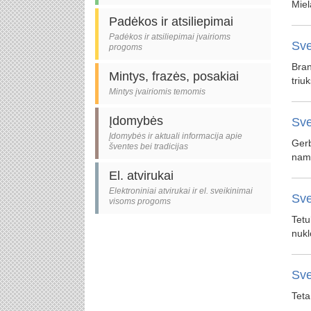
Miel
Padėkos ir atsiliepimai
Padėkos ir atsiliepimai įvairioms
Sve
progoms
Bran
Mintys, frazės, posakiai
triu
Mintys įvairiomis temomis
Įdomybės
Sve
Įdomybės ir aktuali informacija apie
Gerb
šventes bei tradicijas
namu
El. atvirukai
Elektroniniai atvirukai ir el. sveikinimai
Sve
visoms progoms
Tetu
nukl
Sve
Teta