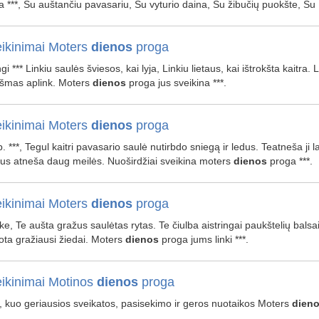
a ***, Su auštančiu pavasariu, Su vyturio daina, Su žibučių puokšte, S
ikinimai Moters
dienos
proga
gi *** Linkiu saulės šviesos, kai lyja, Linkiu lietaus, kai ištrokšta kaitra. 
kšmas aplink. Moters
dienos
proga jus sveikina ***.
ikinimai Moters
dienos
proga
. ***, Tegul kaitri pavasario saulė nutirbdo sniegą ir ledus. Teatneša ji la
s atneša daug meilės. Nuoširdžiai sveikina moters
dienos
proga ***.
ikinimai Moters
dienos
proga
ke, Te aušta gražus saulėtas rytas. Te čiulba aistringai paukštelių balsai
ota gražiausi žiedai. Moters
dienos
proga jums linki ***.
ikinimai Motinos
dienos
proga
, kuo geriausios sveikatos, pasisekimo ir geros nuotaikos Moters
dien