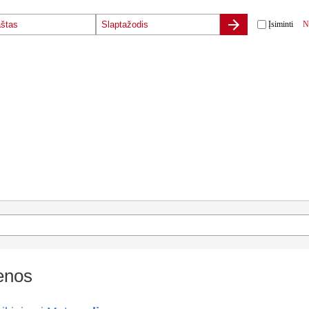
Įsiminti
N
enos