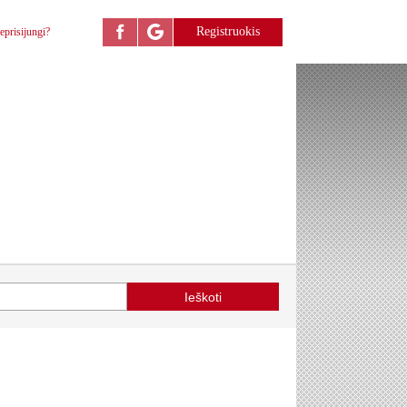
Registruokis
eprisijungi?