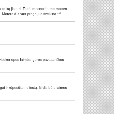
 to ką jis turi. Todėl mesnorėtume moters
s. Moters
dienos
proga jus sveikina ***.
.
 visokeriopos laimės, geros pavasariškos
ai ir rūpesčiai neliestų, širdis būtu laimės