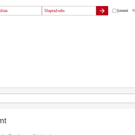
Įsiminti
N
mt