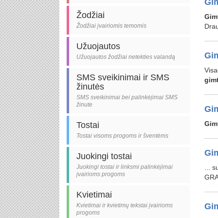
Gim
Žodžiai
Gim
Žodžiai įvairiomis temomis
Drau
Užuojautos
Gim
Užuojautos žodžiai netekties valandą
Visa
SMS sveikinimai ir SMS
gim
žinutės
SMS sveikinimai bei palinkėjimai SMS
žinute
Gim
Gim
Tostai
Tostai visoms progoms ir šventėms
Gim
Juokingi tostai
Juokingi tostai ir linksmi palinkėjimai
... 
įvairioms progoms
GR
Kvietimai
Gim
Kvietimai ir kvietimų tekstai įvairioms
progoms