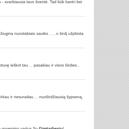
s
- svarbiausia tavo šventė. Tad būk kantri bei
iugina nuostabiais saulės ... , o širdį užplūsta
tuvę ieškot tau ... pasakiau ir visos širdies...
irkau ir nesuradau ... nuoširdžiausią šypseną,
ro gyvenimo vartus Su
Gimtadieniu
!