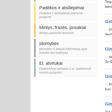
Teg
laim
Padėkos ir atsiliepimai
Padėkos ir atsiliepimai įvairioms
progoms
Gim
Mintys, frazės, posakiai
... 
Mintys įvairiomis temomis
taur
Įdomybės
Gim
Įdomybės ir aktuali informacija apie
šventes bei tradicijas
... 
Su
El. atvirukai
Elektroniniai atvirukai ir el. sveikinimai
visoms progoms
Gim
... 
kuri
Gim
Yra 