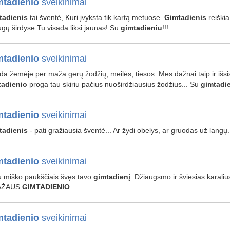
tadienio
sveikinimai
tadienis
tai šventė, Kuri įvyksta tik kartą metuose.
Gimtadienis
reiškia
gų širdyse Tu visada liksi jaunas! Su
gimtadieniu
!!!
tadienio
sveikinimai
da žemėje per maža gerų žodžių, meilės, tiesos. Mes dažnai taip ir išs
tadienio
proga tau skiriu pačius nuoširdžiausius žodžius... Su
gimtadi
tadienio
sveikinimai
tadienis
- pati gražiausia šventė... Ar žydi obelys, ar gruodas už langų
tadienio
sveikinimai
su miško paukščiais švęs tavo
gimtadienį
. Džiaugsmo ir šviesias karaliu
AŽAUS
GIMTADIENIO
.
tadienio
sveikinimai