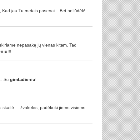
, Kad jau Tu metais pasenai... Bet neliūdėk!
iskiriame nepasakę jų vienas kitam. Tad
eniu
!!!
... Su
gimtadieniu
!
s skaitė ... žvakeles, padėkoki jiems visiems.