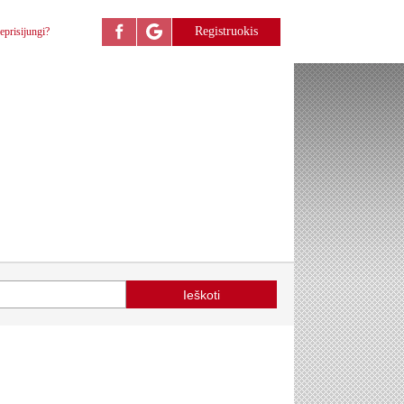
Registruokis
eprisijungi?