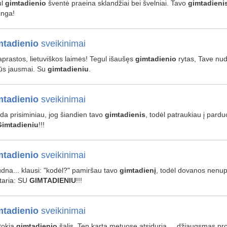
ul
gimtadienio
šventė praeina sklandžiai bei švelniai. Tavo
gimtadieni
inga!
tadienio
sveikinimai
paprastos, lietuviškos laimės! Tegul išaušęs
gimtadienio
rytas, Tave nudž
ūs jausmai. Su
gimtadieniu
.
tadienio
sveikinimai
tada prisiminiau, jog šiandien tavo
gimtadienis
, todėl patraukiau į parduo
Gimtadieniu
!!!
tadienio
sveikinimai
liūdna... klausi: "kodėl?" pamiršau tavo
gimtadienį
, todėl dovanos nenup
 taria: SU
GIMTADIENIU
!!!
tadienio
sveikinimai
tokia
gimtadienio
šalis, Ten kartą metuose atsiduria ... džiaugsmas p