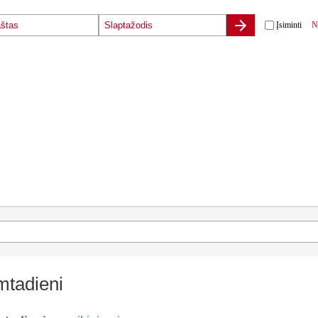
Įsiminti
N
mtadieni