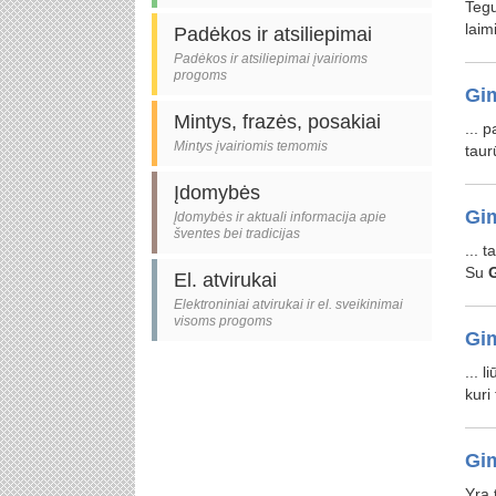
Teg
laim
Padėkos ir atsiliepimai
Padėkos ir atsiliepimai įvairioms
progoms
Gim
Mintys, frazės, posakiai
... 
Mintys įvairiomis temomis
taur
Įdomybės
Gim
Įdomybės ir aktuali informacija apie
šventes bei tradicijas
... 
Su
El. atvirukai
Elektroniniai atvirukai ir el. sveikinimai
visoms progoms
Gim
... 
kuri
Gim
Yra 