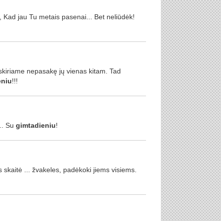
, Kad jau Tu metais pasenai... Bet neliūdėk!
iskiriame nepasakę jų vienas kitam. Tad
eniu
!!!
... Su
gimtadieniu
!
s skaitė ... žvakeles, padėkoki jiems visiems.