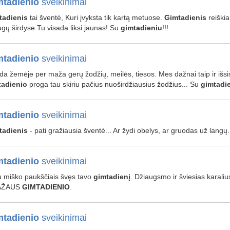
tadienio
sveikinimai
tadienis
tai šventė, Kuri įvyksta tik kartą metuose.
Gimtadienis
reiškia
gų širdyse Tu visada liksi jaunas! Su
gimtadieniu
!!!
tadienio
sveikinimai
da žemėje per maža gerų žodžių, meilės, tiesos. Mes dažnai taip ir išs
tadienio
proga tau skiriu pačius nuoširdžiausius žodžius... Su
gimtadi
tadienio
sveikinimai
tadienis
- pati gražiausia šventė... Ar žydi obelys, ar gruodas už langų
tadienio
sveikinimai
su miško paukščiais švęs tavo
gimtadienį
. Džiaugsmo ir šviesias karaliu
AŽAUS
GIMTADIENIO
.
tadienio
sveikinimai