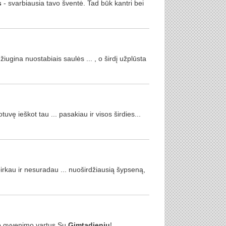
s
- svarbiausia tavo šventė. Tad būk kantri bei
iugina nuostabiais saulės ... , o širdį užplūsta
tuvę ieškot tau ... pasakiau ir visos širdies...
irkau ir nesuradau ... nuoširdžiausią šypseną,
ro gyvenimo vartus Su
Gimtadieniu
!