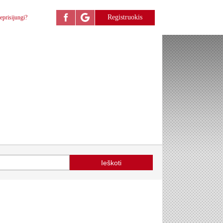
Registruokis
eprisijungi?