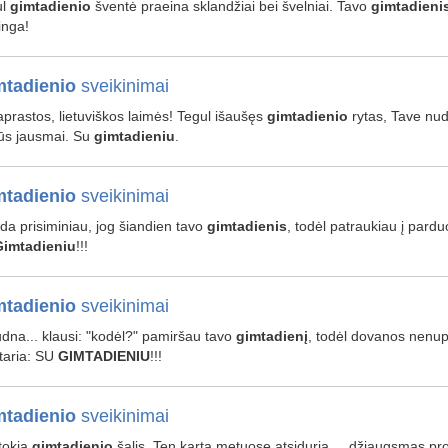
ul
gimtadienio
šventė praeina sklandžiai bei švelniai. Tavo
gimtadieni
inga!
tadienio
sveikinimai
paprastos, lietuviškos laimės! Tegul išaušęs
gimtadienio
rytas, Tave nudž
ūs jausmai. Su
gimtadieniu
.
tadienio
sveikinimai
tada prisiminiau, jog šiandien tavo
gimtadienis
, todėl patraukiau į parduo
Gimtadieniu
!!!
tadienio
sveikinimai
liūdna... klausi: "kodėl?" pamiršau tavo
gimtadienį
, todėl dovanos nenup
 taria: SU
GIMTADIENIU
!!!
tadienio
sveikinimai
tokia
gimtadienio
šalis, Ten kartą metuose atsiduria ... džiaugsmas p