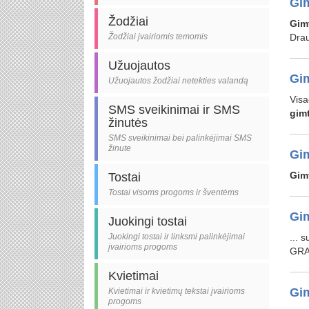
Gim
Žodžiai
Gim
Žodžiai įvairiomis temomis
Drau
Užuojautos
Gim
Užuojautos žodžiai netekties valandą
Visa
SMS sveikinimai ir SMS
gim
žinutės
SMS sveikinimai bei palinkėjimai SMS
žinute
Gim
Gim
Tostai
Tostai visoms progoms ir šventėms
Gim
Juokingi tostai
Juokingi tostai ir linksmi palinkėjimai
... 
įvairioms progoms
GR
Kvietimai
Gim
Kvietimai ir kvietimų tekstai įvairioms
progoms