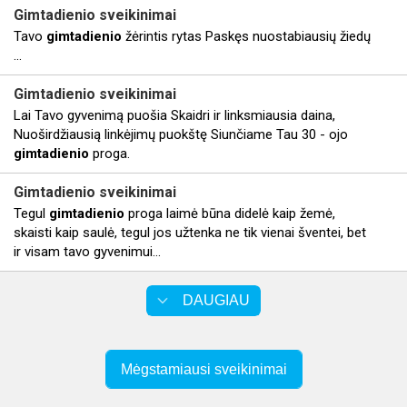
Gimtadienio
sveikinimai
Tavo
gimtadienio
žėrintis rytas Paskęs nuostabiausių žiedų
...
Gimtadienio
sveikinimai
Lai Tavo gyvenimą puošia Skaidri ir linksmiausia daina,
Nuoširdžiausią linkėjimų puokštę Siunčiame Tau 30 - ojo
gimtadienio
proga.
Gimtadienio
sveikinimai
Tegul
gimtadienio
proga laimė būna didelė kaip žemė,
skaisti kaip saulė, tegul jos užtenka ne tik vienai šventei, bet
ir visam tavo gyvenimui...
DAUGIAU
Mėgstamiausi sveikinimai