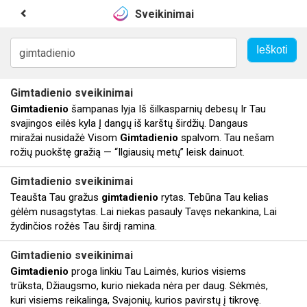
Sveikinimai
Gimtadienio
sveikinimai
Gimtadienio
šampanas lyja Iš šilkasparnių debesų Ir Tau
svajingos eilės kyla Į dangų iš karštų širdžių. Dangaus
miražai nusidažė Visom
Gimtadienio
spalvom. Tau nešam
rožių puokštę gražią — “Ilgiausių metų” leisk dainuot.
Gimtadienio
sveikinimai
Teaušta Tau gražus
gimtadienio
rytas. Tebūna Tau kelias
gėlėm nusagstytas. Lai niekas pasauly Tavęs nekankina, Lai
žydinčios rožės Tau širdį ramina.
Gimtadienio
sveikinimai
Gimtadienio
proga linkiu Tau Laimės, kurios visiems
trūksta, Džiaugsmo, kurio niekada nėra per daug. Sėkmės,
kuri visiems reikalinga, Svajonių, kurios pavirstų į tikrovę.