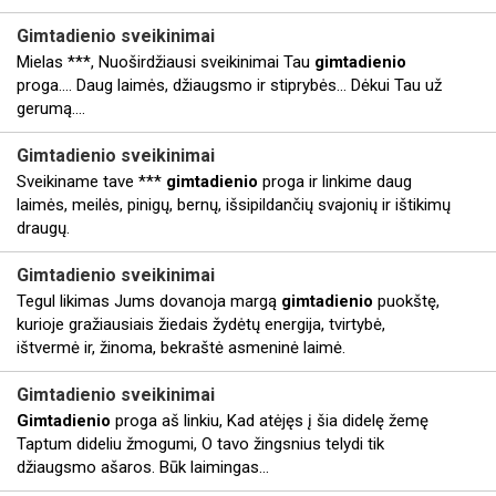
Gimtadienio
sveikinimai
Mielas ***, Nuoširdžiausi sveikinimai Tau
gimtadienio
proga.... Daug laimės, džiaugsmo ir stiprybės... Dėkui Tau už
gerumą....
Gimtadienio
sveikinimai
Sveikiname tave ***
gimtadienio
proga ir linkime daug
laimės, meilės, pinigų, bernų, išsipildančių svajonių ir ištikimų
draugų.
Gimtadienio
sveikinimai
Tegul likimas Jums dovanoja margą
gimtadienio
puokštę,
kurioje gražiausiais žiedais žydėtų energija, tvirtybė,
ištvermė ir, žinoma, bekraštė asmeninė laimė.
Gimtadienio
sveikinimai
Gimtadienio
proga aš linkiu, Kad atėjęs į šia didelę žemę
Taptum dideliu žmogumi, O tavo žingsnius telydi tik
džiaugsmo ašaros. Būk laimingas...